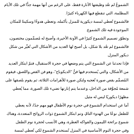
الشموعُ لم تعُد وظيفتها الأنارة فقط، على الرغم من أنها مهمة جدًّا في تلك الأيام
المظلمة، التي تنقطع فيها الكهرباء كثيرًا.
فالشموع تُعطي لمسة ديكورية للمنزل بأكمله، وتعطي هدوءًا وسكينةً للمكان
الموجودة فيه تلك الشموع.
وتطوّر تصميم الشموع كثيرًا في الآونة الأخيرة، وأصبح له مُصمِّمون مختصون،
فالشموع لم تعُد بلا شكل، بل أصبح لها العديد من الأشكال التي تُغيِّر من شكل
ديكور المنزل.
فإذا تحدثنا عن الشموع التي يتم وضعها في حجرة الاستقبال، فتمّ ابتكار العديد
من الأشكال، والتي يُستخدم فيها فنُّ "الديكوباج"، وهو فن القص واللصق، فيقوم
المُصمِّم بقص صورة تُعجبه ولتكن صورة للأهرامات الثلاثة، ثم يقوم بلصقها على
شمعة مُجوَّفة من الداخل، وعندما يتم إنارتها تضيء تلك الصورة، مما يُعطي
مظهرًا ديكوريًا ليس له مثيل.
أما عن استخدام الشموع في حجرة نوم الأطفال فهو مهم جدًا، لأنه يعطي
للطفل نوعًا من الهدوء التامّ، وتم ابتكار الشموع ذوات الروائح المتعددة، وهناك
شموع برائحة الليمون والفواكه العطرة، وهي الأنسب لحجرة نوم الطفل.
وفي حجرة النوم الأساسية في المنزل تُستخدم الشموع لكي تُعطي لمسة