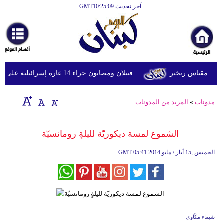
آخر تحديث GMT10:25:09
قتيلان ومصابون جراء 14 غارة إسرائيلية على شرق وجنوب لبنان
مدونات
»
المزيد من المدونات
الشموع لمسة ديكوريّة لليلةٍ رومانسيّة
05:41 2014 الخميس ,15 أيار / مايو
GMT
شيماء مكّاوي