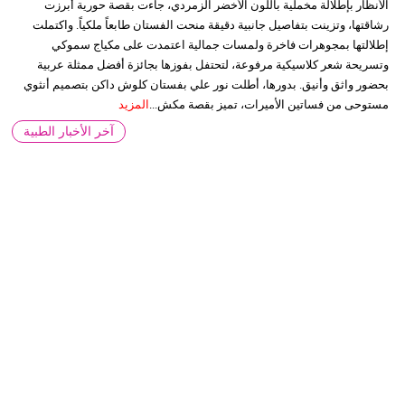
الأنظار بإطلالة مخملية باللون الأخضر الزمردي، جاءت بقصة حورية أبرزت
رشاقتها، وتزينت بتفاصيل جانبية دقيقة منحت الفستان طابعاً ملكياً. واكتملت
إطلالتها بمجوهرات فاخرة ولمسات جمالية اعتمدت على مكياج سموكي
وتسريحة شعر كلاسيكية مرفوعة، لتحتفل بفوزها بجائزة أفضل ممثلة عربية
بحضور واثق وأنيق. بدورها، أطلت نور علي بفستان كلوش داكن بتصميم أنثوي
مستوحى من فساتين الأميرات، تميز بقصة مكش...
المزيد
آخر الأخبار الطبية