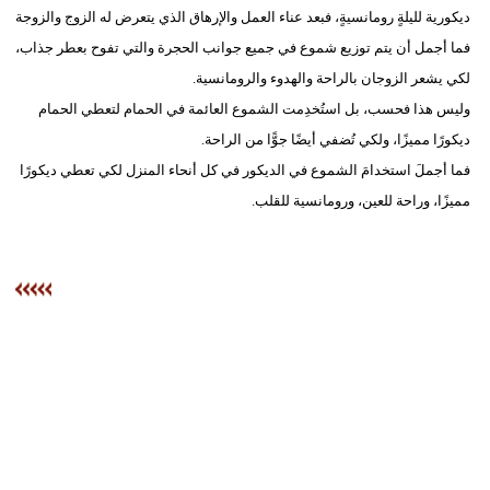
ديكورية لليلةٍ رومانسيةٍ، فبعد عناء العمل والإرهاق الذي يتعرض له الزوج والزوجة
فما أجمل أن يتم توزيع شموع في جميع جوانب الحجرة والتي تفوح بعطر جذاب،
لكي يشعر الزوجان بالراحة والهدوء والرومانسية.
وليس هذا فحسب، بل استُخدِمت الشموع العائمة في الحمام لتعطي الحمام
ديكورًا مميزًا، ولكي تُضفي أيضًا جوًّا من الراحة.
فما أجملَ استخدامَ الشموع في الديكور في كل أنحاء المنزل لكي تعطي ديكورًا
مميزًا، وراحة للعين، ورومانسية للقلب.