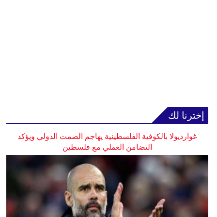
إخترنا لك
غوارديولا بالكوفية الفلسطينية يهاجم الصمت الدولي ويؤكد
التضامن العملي مع فلسطين