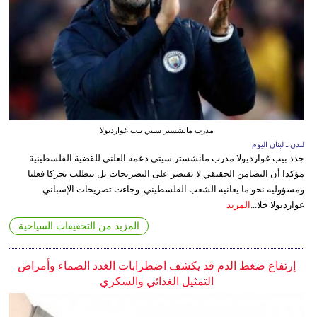
مدرب مانشستر سيتي بيب غوارديولا
لندن ـ لبنان اليوم
جدد بيب غوارديولا مدرب مانشستر سيتي دعمه العلني للقضية الفلسطينية
مؤكدا أن التضامن الحقيقي لا يقتصر على التصريحات بل يتطلب تحركا فعليا
ومسؤولية نحو ما يعانيه الشعب الفلسطيني. وجاءت تصريحات الإسباني
غوارديولا خلا...
المزيد
المزيد من التحقيقات السياحية
إرتفاع ضغط الدم قد يكشف اضطرابات الغدد الصماء وأمراض
التمثيل الغذائي والسكري