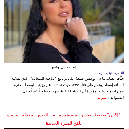
الفنانة ماغي بوغصن
القاهرة ـ لبنان اليوم
حلّت الفنانة ماغي بوغصن ضيفةً على برنامج "صاحبة السعادة"، الذي تقدّمه
الفنانة إسعاد يونس على قناة dmc، حيث تحدثت عن رؤيتها للوسط الفني،
مميزاته وتحدياته، مؤكدةً أن الساحة الفنية شهدت تطوراً كبيراً خلال
السنوات...
المزيد
"إكس" تخطط لتحذير المستخدمين من الصور المعدلة وماسك
يلمّح للميزة الجديدة