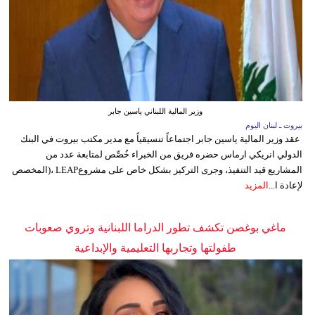
وزير المالية اللبناني ياسين جابر
بيروت ـ لبنان اليوم
عقد وزير المالية ياسين جابر اجتماعاً تنسيقياً مع مدير مكتب بيروت في البنك
الدولي انريكي ارماس حضره فريق من الخبراء خُصِّص لمتابعة عدد من
المشاريع قيد التنفيذ، وجرى التركيز بشكل خاص على مشروعLEAP ،(المخصص
لإعادة ا...
المزيد
ماغي بوغصن تكشف تطور الدراما اللبنانية وتروي صعوبات
طفولتها وتجاربها التعليمية والإبداعية