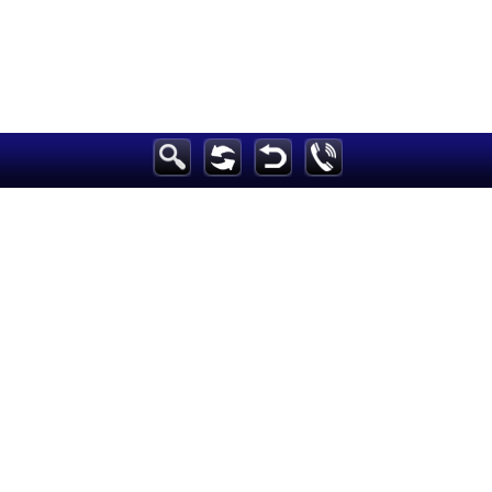
الرئيسية
أخبارعاجلة
رياضة
ثقافة
إقتصاد
فن
وموسيقى
أزياء
صحة وتغذية
سياحة وسفر
ديكور
أخبار
إعلام
تعليم
مرأة
علوم وتكنولوجيا
بيئة
مدونات
أبراج
فيديو
سيارات
Maintained and developed by Arabs Today Group SAL
جميع الحقوق محفوظة لمجموعة العرب اليوم الاعلامية 2025 ©