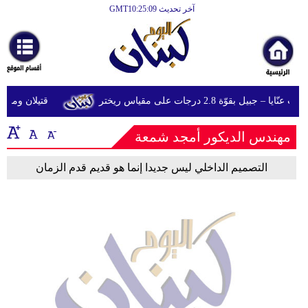
آخر تحديث GMT10:25:09
الرئيسية
أخبارعاجلة
رياضة
 جبيل بقوّة 2.8 درجات على مقياس ريختر
قتيلان ومصابون جراء 14 غارة إسرائيل
ثقافة
مهندس الديكور أمجد شمعة
إقتصاد
فن
التصميم الداخلي ليس جديدا إنما هو قديم قدم الزمان
وموسيقى
أزياء
صحة
وتغذية
سياحة