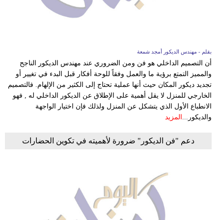
وسفر
ديكور
أخبار
بقلم - مهندس الديكور أمجد شمعة
أن التصميم الداخلي هو فن ومن الضروري عند مهندس الديكور الناجح
إعلام
والمميز التمتع برؤية ما والعمل وفقاً للوحة أفكار قبل البدء في تغيير أو
تجديد ديكور المكان حيث أنها عملية تحتاج إلى الكثير من الإلهام. فالتصميم
تعليم
الخارجي للمنزل لا يقل أهمية على الإطلاق عن الديكور الداخلي له , فهو
الانطباع الأول الذي يتشكل عن المنزل ولذلك فإن اختيار الواجهة
مرأة
والديكور...
المزيد
أزياء
دعم "فن الديكور" ضرورة لأهميته في تكوين الحضارات
إسلامية
علوم
وتكنولوجيا
بيئة