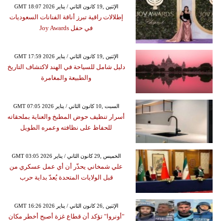
GMT 18:07 2026 الإثنين ,19 كانون الثاني / يناير
إطلالات راقية تبرز أناقة الفنانات السعوديات
في حفل Joy Awards
GMT 17:59 2026 الإثنين ,19 كانون الثاني / يناير
دليل شامل للسياحة في الهند لاكتشاف التاريخ
والطبيعة والمغامرة
GMT 07:05 2026 السبت ,10 كانون الثاني / يناير
أسرار تنظيف حوض المطبخ والعناية بملحقاته
للحفاظ على نظافته وعمره الطويل
GMT 03:05 2026 الخميس ,29 كانون الثاني / يناير
علي شمخاني يحذّر أن أي عمل عسكري من
قبل الولايات المتحدة يُعدّ بداية حرب
GMT 16:26 2026 الإثنين ,26 كانون الثاني / يناير
"أونروا" تؤكد أن قطاع غزة أصبح أخطر مكان