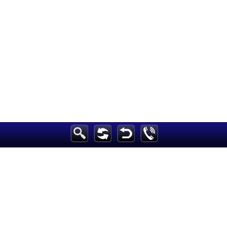
الرئيسية
أخبارعاجلة
رياضة
ثقافة
إقتصاد
فن
وموسيقى
أزياء
صحة وتغذية
سياحة وسفر
ديكور