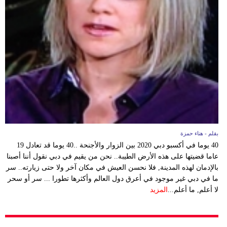
وسفر
ديكور
أخبار
إعلام
تعليم
مرأة
بقلم - هناء حمزة
أزياء
40 يوما في أكسبو دبي 2020 بين الزوار والأجنحة ..40 يوما قد تعادل 19
إسلامية
عاما قضيتها على هذه الأرض الطيبة.. نحن من يقيم في دبي نقول أننا أصبنا
بالإدمان لهذه المدينة, فلا نحسن العيش في مكان آخر ولا حتى زيارته.. سر
علوم
ما في دبي غير موجود في أعرق دول العالم وأكثرها تطورا ... سر أو سحر
وتكنولوجيا
لا أعلم, ما أعلم...
المزيد
بيئة