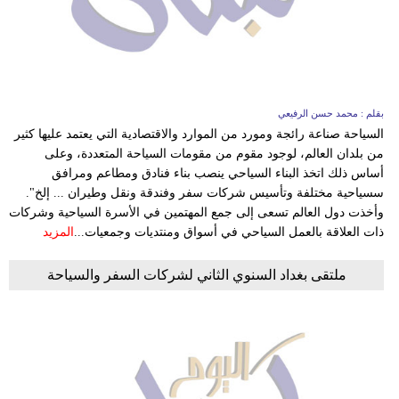
وسفر
ديكور
أخبار
بقلم : محمد حسن الرفيعي
إعلام
السياحة صناعة رائجة ومورد من الموارد والاقتصادية التي يعتمد عليها كثير
من بلدان العالم، لوجود مقوم من مقومات السياحة المتعددة، وعلى
تعليم
أساس ذلك اتخذ البناء السياحي ينصب بناء فنادق ومطاعم ومرافق
سسياحية مختلفة وتأسيس شركات سفر وفندقة ونقل وطيران ... إلخ".
مرأة
وأخذت دول العالم تسعى إلى جمع المهتمين في الأسرة السياحية وشركات
ذات العلاقة بالعمل السياحي في أسواق ومنتديات وجمعيات...
المزيد
أزياء
إسلامية
ملتقى بغداد السنوي الثاني لشركات السفر والسياحة
علوم
وتكنولوجيا
بيئة