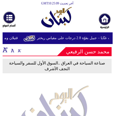
آخر تحديث GMT10:25:09
الرئيسية
أخبارعاجلة
رياضة
 جبيل بقوّة 2.8 درجات على مقياس ريختر
قتيلان ومصابون جراء 14 غارة إسرائيل
ثقافة
محمد حسن الرفيعي
إقتصاد
فن
صناعة السياحة في العراق ..السوق الأول للسفر والسياحة
النجف الأشرف
وموسيقى
أزياء
صحة
وتغذية
سياحة