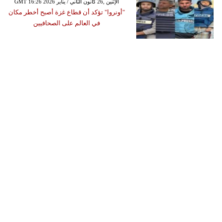
GMT 16:26 2026 الإثنين ,26 كانون الثاني / يناير
"أونروا" تؤكد أن قطاع غزة أصبح أخطر مكان
في العالم على الصحافيين