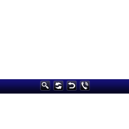
الرئيسية
أخبارعاجلة
رياضة
ثقافة
إقتصاد
فن
وموسيقى
أزياء
صحة وتغذية
سياحة وسفر
ديكور