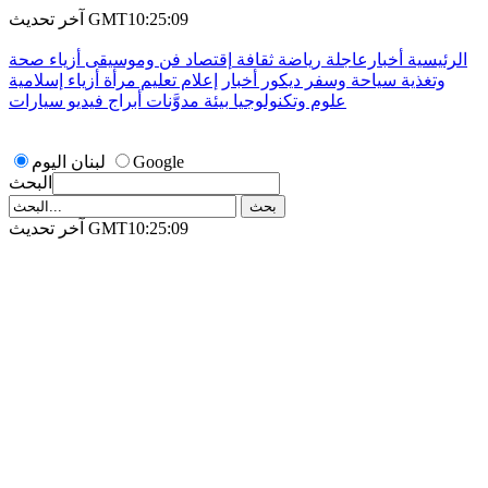
آخر تحديث GMT10:25:09
الرئيسية
أخبارعاجلة
رياضة
ثقافة
إقتصاد
فن وموسيقى
أزياء
صحة
وتغذية
سياحة وسفر
ديكور
أخبار
إعلام
تعليم
مرأة
أزياء إسلامية
علوم وتكنولوجيا
بيئة
مدوَّنات
أبراج
فيديو
سيارات
Google
لبنان اليوم
البحث
آخر تحديث GMT10:25:09