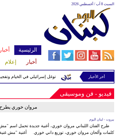
السبت 8 آب / أغسطس 2026
الرئيسية
أخبار
أخبار
إعلام
أخر الأخبار
يّرة إسرائيلية في رب ثلاثين
توغل إسرائيلي في الخيام وتفجيرات 
فيديو - فن وموسيقى
مروان خوري يطرح "
بيروت - لبنان اليوم
طرح الفنان اللبناني مروان خوري، أغنية جديدة تحمل اسم "مش غ
كلمات وألحان مروان خوري، توزيع داني خوري. أغنية "مش غنية"