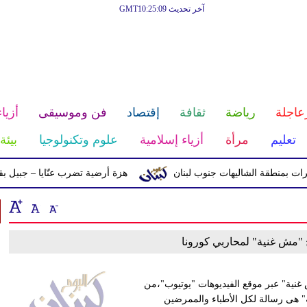
آخر تحديث GMT10:25:09
عاجلة
رياضة
ثقافة
إقتصاد
فن وموسيقى
أزياء
تعليم
مرأة
أزياء إسلامية
علوم وتكنولوجيا
بيئة
بمنطقة الشاليهات جنوب لبنان
هزة أرضية تضرب عنّايا – جبيل بقوّة 2.8 درجات على مقياس ريختر
مش غنية" لمحاربي كورونا
نية" عبر موقع الفيديوهات "يوتيوب"،من
 هى رسالة لكل الأطباء والممرضين