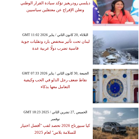
ديلسي رودريغيز تؤكد سيادة القرار الوطني
وتعلن الإفراج عن معتقلين سياسيين
GMT 11:02 2026 الثلاثاء ,20 كانون الثاني / يناير
لبنان تحت تأثير منخفض بارد وتقلبات جوية
قاسية تضرب دولًا عربية عدة
GMT 07:33 2026 الجمعة ,30 كانون الثاني / يناير
نقاط ضعف رجل الدلو في الحب وكيفية
التعامل معها بذكاء
GMT 18:23 2025 الخميس ,27 تشرين الثاني /
نوفمبر
كيا سبورتاج 2026 تحصد لقب "أفضل اختيار
للسلامة بلاس" لعام 2025