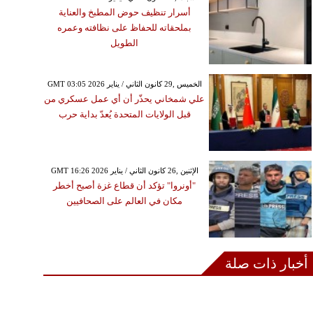
أسرار تنظيف حوض المطبخ والعناية
بملحقاته للحفاظ على نظافته وعمره
الطويل
GMT 03:05 2026 الخميس ,29 كانون الثاني / يناير
علي شمخاني يحذّر أن أي عمل عسكري من
قبل الولايات المتحدة يُعدّ بداية حرب
GMT 16:26 2026 الإثنين ,26 كانون الثاني / يناير
"أونروا" تؤكد أن قطاع غزة أصبح أخطر
مكان في العالم على الصحافيين
أخبار ذات صلة