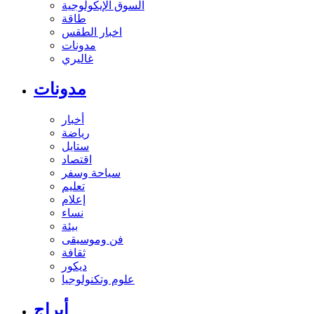
السوق الإيكولوجية
طاقة
اخبار الطقس
مدونات
غاليري
مدونات
أخبار
رياضة
ستايل
اقتصاد
سياحة وسفر
تعليم
إعلام
نساء
بيئة
فن وموسيقى
ثقافة
ديكور
علوم وتكنولوجيا
أبراج