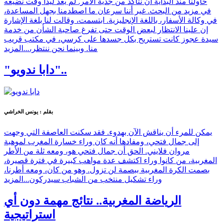
حاولنا منذ البداية أن نتأكد من جدية الأمر. لم يعد ليدا وقت نضيعه
في مزيد من البحث. غير أننا سرعان ما اصطدمنا بجهل المساعدة،
في وكالة الأسفار، باللغة الإنجليزية. ابتسمت، وقالت لنا بلغة الإشارة
إن علينا الانتظار لبعض الوقت حتى تفرغ صاحبة الشأن من خدمة
سيدة عجوز كانت تستريح بكل جسدها على كرسي، في مكتب قريب
منا. وبينما نحن ننتظر،...
المزيد
"دابا ندويو"..
بقلم : يونس الخراشي
يمكن للمرء أن يناقش الآن بهدوء. فقد سكنت العاصفة التي وجهت
إلى جمال فتحي، ومفادها أنه كان وراء خسارة المغرب لموهبة
مروان فلايني. الحق أن جمال فتحي هو، ومعه ثلة من الأطر
المغربية، من كانوا وراء اكتشف عدة مواهب كبيرة في فترة قصيرة،
بصمت الكرة المغربية ببصمة لن تزول. وهو من كان، ومعه أطرنا،
وراء تشكيل منتخب من الشباب سيدركون...
المزيد
الرياضة المغربية.. نتائج مهمة دون أي
استراتيجية