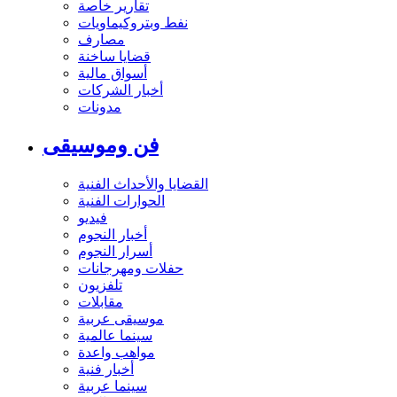
تقارير خاصة
نفط وبتروكيماويات
مصارف
قضايا ساخنة
أسواق مالية
أخبار الشركات
مدونات
فن وموسيقى
القضايا والأحداث الفنية
الحوارات الفنية
فيديو
أخبار النجوم
أسرار النجوم
حفلات ومهرجانات
تلفزيون
مقابلات
موسيقى عربية
سينما عالمية
مواهب واعدة
أخبار فنية
سينما عربية