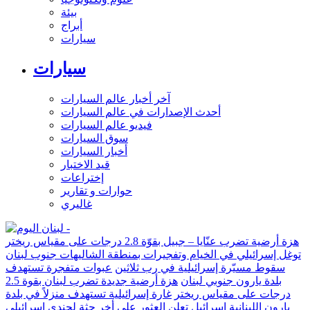
بيئة
أبراج
سيارات
سيارات
آخر أخبار عالم السيارات
أحدث الإصدارات في عالم السيارات
فيديو عالم السيارات
سوق السيارات
أخبار السيارات
قيد الاختبار
إختراعات
حوارات و تقارير
غاليري
هزة أرضية تضرب عنّايا – جبيل بقوّة 2.8 درجات على مقياس ريختر
توغل إسرائيلي في الخيام وتفجيرات بمنطقة الشاليهات جنوب لبنان
سقوط مسيّرة إسرائيلية في رب ثلاثين
عبوات متفجرة تستهدف
بلدة يارون جنوبي لبنان
هزة أرضية جديدة تضرب لبنان بقوة 2.5
درجات على مقياس ريختر
غارة إسرائيلية تستهدف منزلاً في بلدة
يارون اللبنانية
إسرائيل تعلن العثور على أخر جثة لجندي إسرائيلي