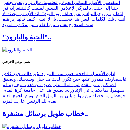
المقدسي الأصل، اللبناني الحياة والجنسية، قال لي، ونحن نجلس
جنبا إلى جنب، بالمركز الإعلامي الفسيح لملعب كالينينغراد، في
انتظار مروري المباشر عبر قناة "رويا اليوم"، إنه الآن في وطنه. لا
أنسى تلك الكلمات. ليس هذا فحسب. بل لا أنسى كيف قالها إبراهيم
سيد. استخرج نفسها من القلب. من مكان...
المزيد
"الحبة والبارود"..
بقلم: يونس الخراشي
إدارة الأعمال الناجحة تعني تنمية الموارد. غير ذلك مجرد كلام.
فالمصاريف مقدور عليها حين تكون لديك مداخيل. وسيحبك، ويصفق
لك، كثيرا، من تقدم لهم المال على طبق من ذهب، مع أنهم لم
يسهموا، بما يكفي، في الإتيان به. يصدق هذا على جامعة كرة القدم.
فمعظم ما تحصله من موارد يأتي من المال العام. ويوم الجمع العام
يقدم لك الرئيس على...
المزيد
خطاب طويل برسائل مشفرة..