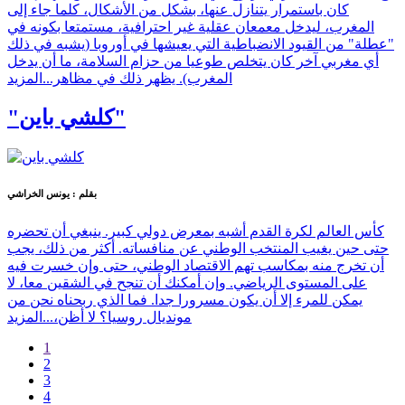
كان باستمرار يتنازل عنها، بشكل من الأشكال، كلما جاء إلى
المغرب، ليدخل معمعان عقلية غير احترافية، مستمتعا بكونه في
"عطلة" من القيود الانضباطية التي يعيشها في أوروبا (يشبه في ذلك
أي مغربي آخر كان يتخلص طوعيا من حزام السلامة، ما أن يدخل
المغرب). يظهر ذلك في مظاهر...
المزيد
"كلشي باين"
بقلم : يونس الخراشي
كأس العالم لكرة القدم أشبه بمعرض دولي كبير. ينبغي أن تحضره
حتى حين يغيب المنتخب الوطني عن منافساته. أكثر من ذلك، يجب
أن تخرج منه بمكاسب تهم الاقتصاد الوطني، حتى وإن خسرت فيه
على المستوى الرياضي. وإن أمكنك أن تنجح في الشقين معا، لا
يمكن للمرء إلا أن يكون مسرورا جدا. فما الذي ربحناه نحن من
مونديال روسيا؟ لا أظن،...
المزيد
1
2
3
4