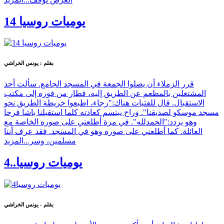
يوميات روسيا 14
بقلم : يونس الخراشي
قرر الزملاء أن يصلوا الجمعة في المسجد الجامع. سألت أحد
المشتغلين بالمطعم عن الطريق إليه، فطار من فوره إلى مكتب
الاستقبال. قال للفتيات هناك:"رجاء، اطبعوا خريطة الطريق نحو
مسجد موسكو لصديقنا". وراح يبتسم كعادته كلما استقبلنا باشا فرحا
وهو يردد:"الحمدلله". في مرة أطلعني على صوره الخاصة مع
العائلة. كما أطلعني على صوره وهو في المسجد. فقد عرف أننا
مسلمين، وسر...
المزيد
يوميات روسيا..4
بقلم - يونس الخراشي