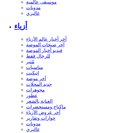
موسيقى عالمية
مدونات
غاليري
أزياء
آخر أخبار عالم الأزياء
آخر صيحات الموضة
فيديو أخبار الموضة
للرجال فقط
مُثير
مناسبات
إتيكيت
آخر موضة
جديد المحلات
مجوهرات
عطور
العناية بالشعر
ماكياج ومستحضرات
أخر عروض الأزياء
حوارات وتقارير
مدونات
غاليري