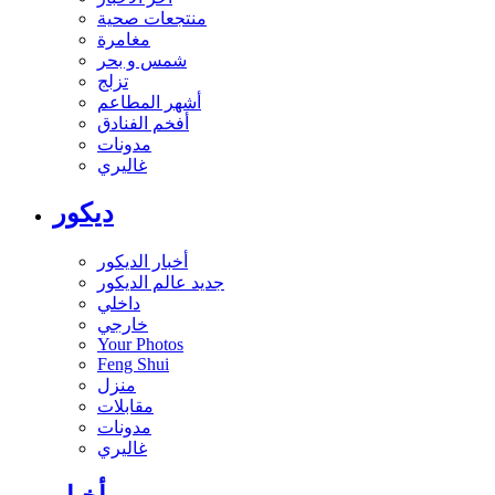
منتجعات صحية
مغامرة
شمس و بحر
تزلج
أشهر المطاعم
أفخم الفنادق
مدونات
غاليري
ديكور
أخبار الديكور
جديد عالم الديكور
داخلي
خارجي
Your Photos
Feng Shui
منزل
مقابلات
مدونات
غاليري