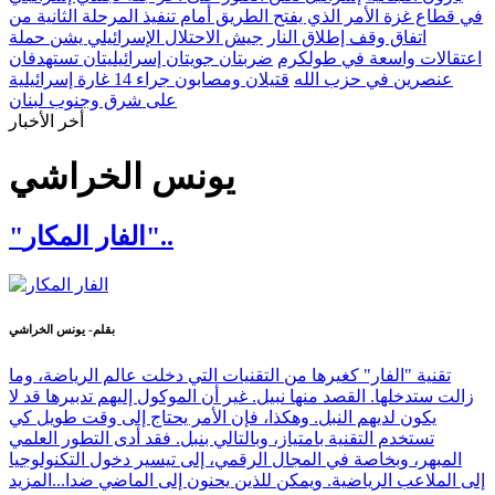
في قطاع غزة الأمر الذي يفتح الطريق أمام تنفيذ المرحلة الثانية من
اتفاق وقف إطلاق النار
جيش الاحتلال الإسرائيلي يشن حملة
اعتقالات واسعة في طولكرم
ضربتان جويتان إسرائيليتان تستهدفان
عنصرين في حزب الله
قتيلان ومصابون جراء 14 غارة إسرائيلية
على شرق وجنوب لبنان
أخر الأخبار
يونس الخراشي
"الفار المكار"..
بقلم- يونس الخراشي
تقنية "الفار" كغيرها من التقنيات التي دخلت عالم الرياضة، وما
زالت ستدخلها. القصد منها نبيل. غير أن الموكول إليهم تدبيرها قد لا
يكون لديهم النبل. وهكذا، فإن الأمر يحتاج إلى وقت طويل كي
تستخدم التقنية بامتياز، وبالتالي بنبل. فقد أدى التطور العلمي
المبهر، وبخاصة في المجال الرقمي، إلى تيسير دخول التكنولوجيا
إلى الملاعب الرياضية. ويمكن للذين يحنون إلى الماضي ضدا...
المزيد