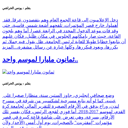
بقلم : يونس الخراشي
دخل الإعلاميون إلى قاعة الجمع العام وهم يتفصدون عرقا. فقد
أهملوا، خارج قصر المؤتمرات، تلفحهم أشعة شمس قاسية، حتى
وقد فات موعد الدخول المحدد في الرابعة عصرا. أما وهم يلجون
القاعة، حيث صار بإمكانهم الجلوس في مكان ظليل، فكان عليهم
أن يتابعوا خطابا طويلا للغاية لرئيس الجامعة، ظل يقول فيه جملا، ثم
يكررها، ويعود فيكررها، وكلها عبارة عن رسائل مشفرة،...
المزيد
ثمانون مليارا لموسم واحد..
بقلم : يونس الخراشي
وضع صحافي إنجليزي، جاوز الستين سنة، منظارا صغيرا على
عينيه، كما لو أنه يتابع مسرحية لشكسبير من شرفة في مسرح
لندن، وراح يدقق في الأرقام الصغيرة للتقرير المالي لجامعة كرة
القدم، لموسم 2017-2018. أما فوزي لقجع، الرئيس، فكان يفسر تلك
الأرقام، بسرعة، وهي تعرض على شاشة قاعة كبيرة في قصر
مؤتمرات "إمفتريت" بالصخيرات، يوم أول أمس (الأحد). ولأن
العرض توقف...
المزيد