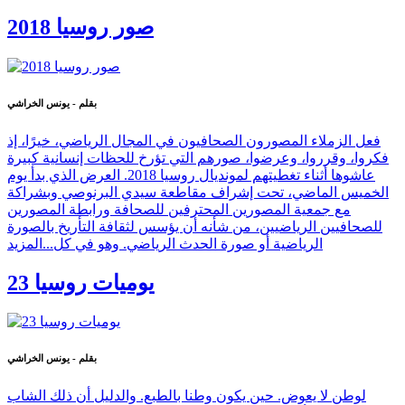
صور روسيا 2018
بقلم - يونس الخراشي
فعل الزملاء المصورون الصحافيون في المجال الرياضي، خيرًا، إذ
فكروا، وقرروا، وعرضوا، صورهم التي تؤرخ للحظات إنسانية كبيرة
عاشوها أثناء تغطيتهم لمونديال روسيا 2018. العرض الذي بدأ يوم
الخميس الماضي، تحت إشراف مقاطعة سيدي البرنوصي وبشراكة
مع جمعية المصورين المحترفين للصحافة ورابطة المصورين
للصحافيين الرياضيين، من شأنه أن يؤسس لثقافة التأريخ بالصورة
الرياضية أو صورة الحدث الرياضي. وهو في كل...
المزيد
يوميات روسيا 23
بقلم - يونس الخراشي
لوطن لا يعوض. حين يكون وطنا بالطبع. والدليل أن ذلك الشاب