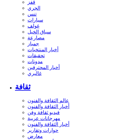
قفز
الجري
تنس
سيارات
غولف
سباق الخيل
مصارعة
جمباز
أخبار المنتخبات
تحقيقات
مدونات
أخبار المحترفين
غاليري
ثقافة
عالم الثقافة والفنون
أخبار الثقافة والفنون
فيديو ثقافة وفن
مهرجانات عربية
أخبار الثقافة والفنون
حوارات وتقارير
معارض