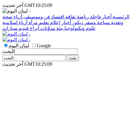
آخر تحديث GMT10:25:09
الرئيسية
أخبارعاجلة
رياضة
ثقافة
إقتصاد
فن وموسيقى
أزياء
صحة
وتغذية
سياحة وسفر
ديكور
أخبار
إعلام
تعليم
مرأة
أزياء إسلامية
علوم وتكنولوجيا
بيئة
مدوَّنات
أبراج
فيديو
سيارات
Google
لبنان اليوم
البحث
آخر تحديث GMT10:25:09