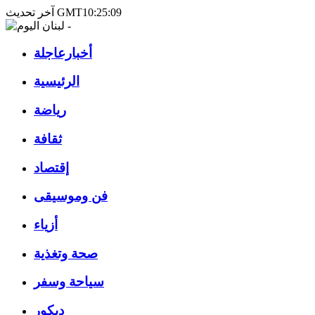
آخر تحديث GMT10:25:09
أخبارعاجلة
الرئيسية
رياضة
ثقافة
إقتصاد
فن وموسيقى
أزياء
صحة وتغذية
سياحة وسفر
ديكور