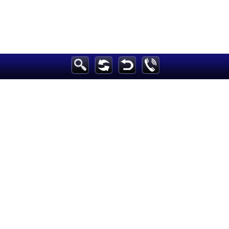
الرئيسية
أخبارعاجلة
رياضة
ثقافة
إقتصاد
فن
وموسيقى
أزياء
صحة وتغذية
سياحة وسفر
ديكور
أخبار
إعلام
تعليم
مرأة
علوم وتكنولوجيا
بيئة
مدونات
أبراج
فيديو
سيارات
Maintained and developed by Arabs Today Group SAL
جميع الحقوق محفوظة لمجموعة العرب اليوم الاعلامية 2025 ©