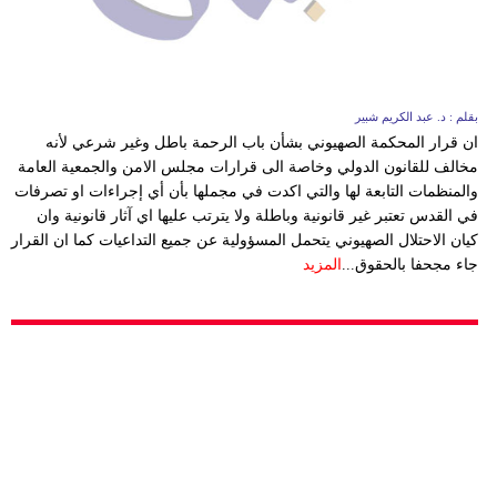
وسفر
ديكور
أخبار
بقلم : د. عبد الكريم شبير
ان قرار المحكمة الصهيوني بشأن باب الرحمة باطل وغير شرعي لأنه
إعلام
مخالف للقانون الدولي وخاصة الى قرارات مجلس الامن والجمعية العامة
والمنظمات التابعة لها والتي اكدت في مجملها بأن أي إجراءات او تصرفات
تعليم
في القدس تعتبر غير قانونية وباطلة ولا يترتب عليها اي آثار قانونية وان
كيان الاحتلال الصهيوني يتحمل المسؤولية عن جميع التداعيات كما ان القرار
مرأة
جاء مجحفا بالحقوق...
المزيد
أزياء
إسلامية
علوم
وتكنولوجيا
بيئة