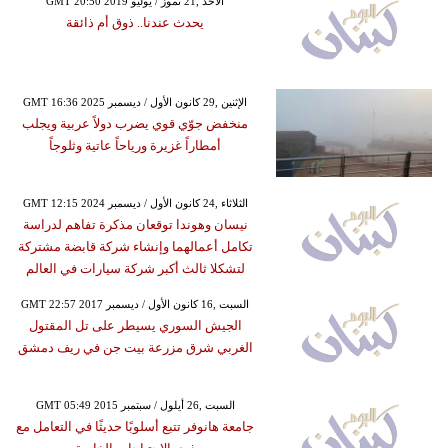
GMT 20:50 2019 الأحد ,21 تموز / يوليو
يحدث عندنا.. ذوق أم ذائقة
GMT 16:36 2025 الإثنين ,29 كانون الأول / ديسمبر
منخفض جوّي قوي يضرب دولاً عربية ويجلب
أمطاراً غزيرة ورياحاً عاتية وثلوجاً
GMT 12:15 2024 الثلاثاء ,24 كانون الأول / ديسمبر
نيسان وهوندا توقعان مذكرة تفاهم لدراسة
تكامل أعمالهما وإنشاء شركة قابضة مشتركة
لتشكلا ثالث أكبر شركة سيارات في العالم
GMT 22:57 2017 السبت ,16 كانون الأول / ديسمبر
الجيش السوري يسيطر على تل المقتول
الغربي شرق مزرعة بيت جن في ريف دمشق
GMT 05:49 2015 السبت ,26 أيلول / سبتمبر
جامعة هانوفر تتبع أسلوبًا حديثًا في التعامل مع