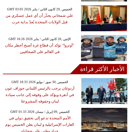
GMT 03:05 2026 الخميس ,29 كانون الثاني / يناير
علي شمخاني يحذّر أن أي عمل عسكري من
قبل الولايات المتحدة يُعدّ بداية حرب
GMT 16:26 2026 الإثنين ,26 كانون الثاني / يناير
"أونروا" تؤكد أن قطاع غزة أصبح أخطر مكان
في العالم على الصحافيين
الأخبار الأكثر قراءة
GMT 18:33 2026 الخميس ,30 تموز / يوليو
أردوغان يرحب بالرئيس اللبناني جوزاف عون
في أنقرة ويؤكد على وقوفه إلى جانب سيادة
لبنان وحقوقه المشروعةً
GMT 01:33 2026 الخميس ,09 إبريل / نيسان
الأمم المتحدة تدعو إلى تحقيق دولي في
الغارات الإسرائيلية و لبنان يعلن الخميس يوم
حداد وطني على ضحاياه