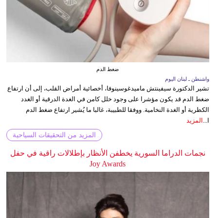
ضغط الدم
واشنطن ـ لبنان اليوم
تشير الدكتورة سيفينتش ماميدغوسينوفا، أخصائية أمراض القلب، إلى أن ارتفاع
ضغط الدم قد يكون مؤشرا على وجود خلل كامن في الغدة الدرقية أو الغدد
الكظرية أو الغدة النخامية. ووفقا للطبيبة، غالبا ما يُشير ارتفاع ضغط الدم
ا...
المزيد
المزيد من التحقيقات السياحية
نجمات الدراما السورية يخطفن الأنظار بإطلالات راقية في حفل
Joy Awards