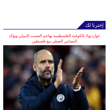
إخترنا لك
غوارديولا بالكوفية الفلسطينية يهاجم الصمت الدولي ويؤكد
التضامن العملي مع فلسطين