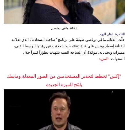
الفنانة ماغي بوغصن
القاهرة ـ لبنان اليوم
حلّت الفنانة ماغي بوغصن ضيفةً على برنامج "صاحبة السعادة"، الذي تقدّمه
الفنانة إسعاد يونس على قناة dmc، حيث تحدثت عن رؤيتها للوسط الفني،
مميزاته وتحدياته، مؤكدةً أن الساحة الفنية شهدت تطوراً كبيراً خلال
السنوات...
المزيد
"إكس" تخطط لتحذير المستخدمين من الصور المعدلة وماسك
يلمّح للميزة الجديدة