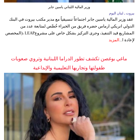
وزير المالية اللبناني ياسين جابر
بيروت ـ لبنان اليوم
عقد وزير المالية ياسين جابر اجتماعاً تنسيقياً مع مدير مكتب بيروت في البنك
الدولي انريكي ارماس حضره فريق من الخبراء خُصِّص لمتابعة عدد من
المشاريع قيد التنفيذ، وجرى التركيز بشكل خاص على مشروعLEAP ،(المخصص
لإعادة ا...
المزيد
ماغي بوغصن تكشف تطور الدراما اللبنانية وتروي صعوبات
طفولتها وتجاربها التعليمية والإبداعية