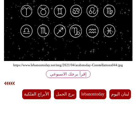
وسفر
ديكور
أخبار
إعلام
تعليم
https://www.lebanontoday.net/img/2021/04/arabstoday-Constellations044.jpg
مرأة
إقرأ برجك الاسبوعي
أزياء
إسلامية
لبنان اليوم
lebanontoday
برج الحمل
الأبراج الفلكية
علوم
وتكنولوجيا
بيئة