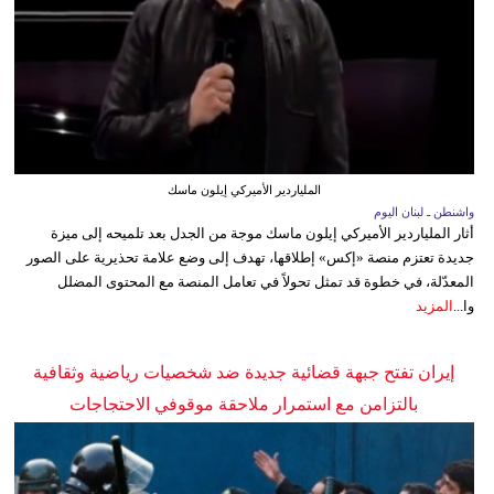
الملياردير الأميركي إيلون ماسك
واشنطن ـ لبنان اليوم
أثار الملياردير الأميركي إيلون ماسك موجة من الجدل بعد تلميحه إلى ميزة
جديدة تعتزم منصة «إكس» إطلاقها، تهدف إلى وضع علامة تحذيرية على الصور
المعدّلة، في خطوة قد تمثل تحولاً في تعامل المنصة مع المحتوى المضلل
وا...
المزيد
إيران تفتح جبهة قضائية جديدة ضد شخصيات رياضية وثقافية
بالتزامن مع استمرار ملاحقة موقوفي الاحتجاجات