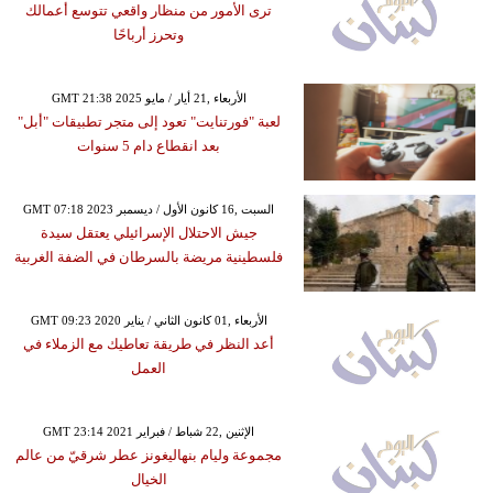
ترى الأمور من منظار واقعي تتوسع أعمالك
وتحرز أرباحًا
GMT 21:38 2025 الأربعاء ,21 أيار / مايو
لعبة "فورتنايت" تعود إلى متجر تطبيقات "أبل"
بعد انقطاع دام 5 سنوات
GMT 07:18 2023 السبت ,16 كانون الأول / ديسمبر
جيش الاحتلال الإسرائيلي يعتقل سيدة
فلسطينية مريضة بالسرطان في الضفة الغربية
GMT 09:23 2020 الأربعاء ,01 كانون الثاني / يناير
أعد النظر في طريقة تعاطيك مع الزملاء في
العمل
GMT 23:14 2021 الإثنين ,22 شباط / فبراير
مجموعة وليام بنهاليغونز عطر شرقيّ من عالم
الخيال