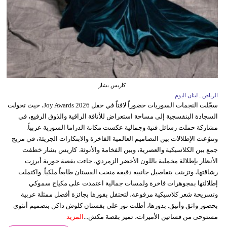
كاريس بشار
الرياض ـ لبنان اليوم
سجّلت النجمات السوريات حضوراً لافتاً في حفل Joy Awards 2026، حيث تحولت
السجادة البنفسجية إلى مساحة استعراض للأناقة الراقية والذوق الرفيع، في
مشاركة حملت رسائل فنية وجمالية عكست مكانة الدراما السورية عربياً.
وتنوّعت الإطلالات بين التصاميم العالمية الفاخرة والابتكارات الجريئة، في مزيج
جمع بين الكلاسيكية والعصرية، وبين الفخامة والأنوثة. كاريس بشار خطفت
الأنظار بإطلالة مخملية باللون الأخضر الزمردي، جاءت بقصة حورية أبرزت
رشاقتها، وتزينت بتفاصيل جانبية دقيقة منحت الفستان طابعاً ملكياً. واكتملت
إطلالتها بمجوهرات فاخرة ولمسات جمالية اعتمدت على مكياج سموكي
وتسريحة شعر كلاسيكية مرفوعة، لتحتفل بفوزها بجائزة أفضل ممثلة عربية
بحضور واثق وأنيق. بدورها، أطلت نور علي بفستان كلوش داكن بتصميم أنثوي
مستوحى من فساتين الأميرات، تميز بقصة مكش...
المزيد