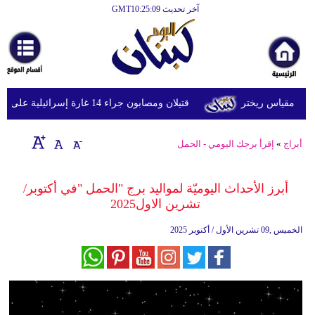
آخر تحديث GMT10:25:09
الرئيسية
أخبارعاجلة
رياضة
قتيلان ومصابون جراء 14 غارة إسرائيلية على شرق وجنوب لبنان
ثقافة
إقتصاد
أبراج
»
إقرأ برجك اليومي - الحمل
فن
أبرز الأحداث اليوميّة لمواليد برج "الحمل "في أكتوبر/
وموسيقى
تشرين الاول2025
أزياء
الخميس ,09 تشرين الأول / أكتوبر 2025
صحة
وتغذية
سياحة