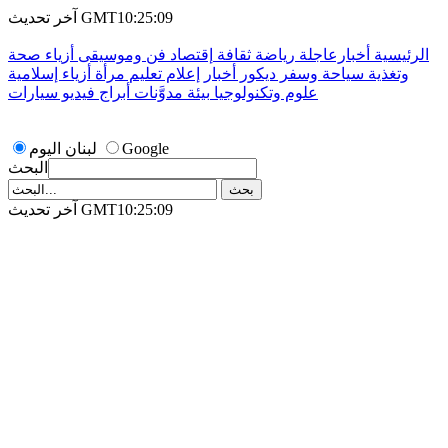
آخر تحديث GMT10:25:09
الرئيسية
أخبارعاجلة
رياضة
ثقافة
إقتصاد
فن وموسيقى
أزياء
صحة
وتغذية
سياحة وسفر
ديكور
أخبار
إعلام
تعليم
مرأة
أزياء إسلامية
علوم وتكنولوجيا
بيئة
مدوَّنات
أبراج
فيديو
سيارات
Google
لبنان اليوم
البحث
آخر تحديث GMT10:25:09