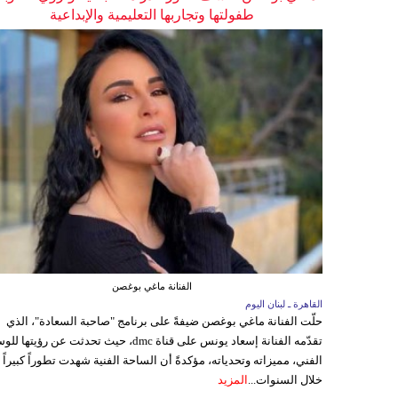
طفولتها وتجاربها التعليمية والإبداعية
الفنانة ماغي بوغصن
القاهرة ـ لبنان اليوم
حلّت الفنانة ماغي بوغصن ضيفةً على برنامج "صاحبة السعادة"، الذي
تقدّمه الفنانة إسعاد يونس على قناة dmc، حيث تحدثت عن رؤيتها
الفني، مميزاته وتحدياته، مؤكدةً أن الساحة الفنية شهدت تطوراً كبيراً
خلال السنوات...
المزيد