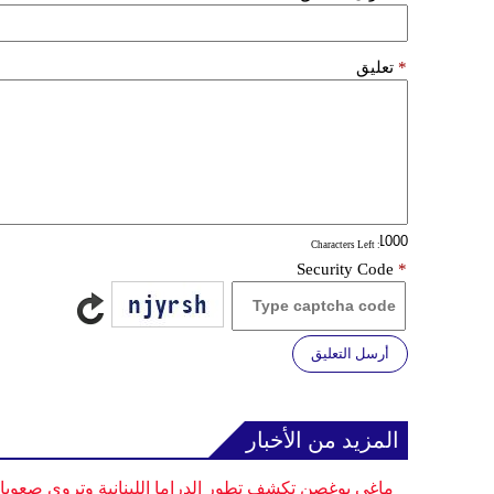
*
تعليق
: Characters Left
Security Code
*
أرسل التعليق
المزيد من الأخبار
ماغي بوغصن تكشف تطور الدراما اللبنانية وتروي صعوب