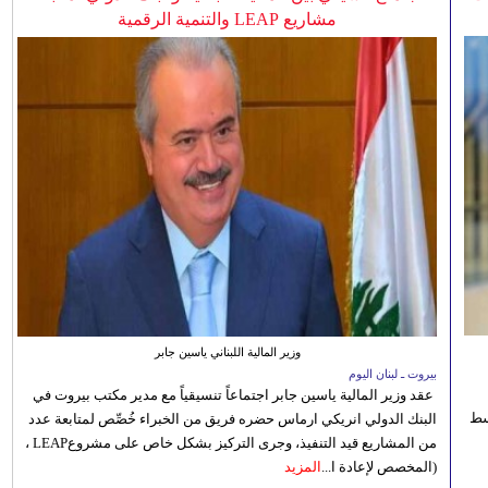
مشاريع LEAP والتنمية الرقمية
وزير المالية اللبناني ياسين جابر
بيروت ـ لبنان اليوم
عقد وزير المالية ياسين جابر اجتماعاً تنسيقياً مع مدير مكتب بيروت في
 للوسط
البنك الدولي انريكي ارماس حضره فريق من الخبراء خُصِّص لمتابعة عدد
من المشاريع قيد التنفيذ، وجرى التركيز بشكل خاص على مشروعLEAP ،
(المخصص لإعادة ا...
المزيد