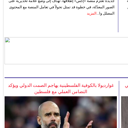
جديدة تعتزم منصة «إكس» إطلاقها، تهدف إلى وضع علامة تحذيرية على
الصور المعدّلة، في خطوة قد تمثل تحولاً في تعامل المنصة مع المحتوى
المضلل وا...
المزيد
ي
غوارديولا بالكوفية الفلسطينية يهاجم الصمت الدولي ويؤكد
التضامن العملي مع فلسطين