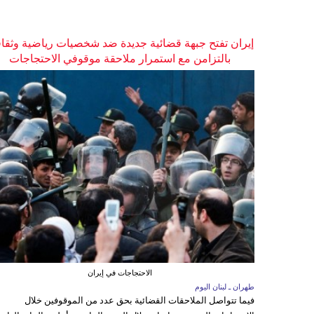
إيران تفتح جبهة قضائية جديدة ضد شخصيات رياضية وثقاف
بالتزامن مع استمرار ملاحقة موقوفي الاحتجاجات
الاحتجاجات في إيران
طهران ـ لبنان اليوم
فيما تتواصل الملاحقات القضائية بحق عدد من الموقوفين خلال