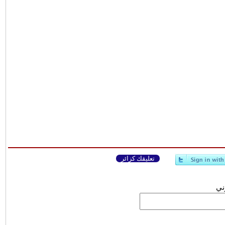
تعليقك كزائر
وني