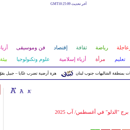
آخر تحديث GMT10:25:09
عاجلة
رياضة
ثقافة
إقتصاد
فن وموسيقى
أزياء
تعليم
مرأة
أزياء إسلامية
علوم وتكنولوجيا
بيئة
ة الشاليهات جنوب لبنان
هزة أرضية تضرب عنّايا – جبيل بقوّة 2.8 درجات على مقياس ريختر
د برج "الدلو" في أغسطس/ آب 2025