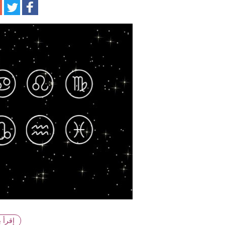
ا
إقرأ 