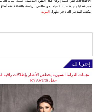
الاحتجاجات التي عمت إيران خلال الفترة الماضية، أعلنت النيابة العامة
فتح قضايا جديدة ضد شخصيات من عالمي الرياضة والثقافة. فقد أطلق
مكتب المدعي العام في طهرا...
المزيد
إخترنا لك
نجمات الدراما السورية يخطفن الأنظار بإطلالات راقية ف
حفل Joy Awards