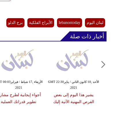
لبنان اليوم
lebanontoday
الأبراج الفلكية
برج الدلو
أخبار ذات صلة
الأربعاء ,02 كانون الأول / ديسمبرGMT
الأحد ,10 كانون الثاني / ينايرGMT 22:30
الأربعاء ,17 شباط / فبرا
2021
2021
15:01
ل في شؤون
يشير هذا اليوم إلى بعض
أجواء إيجابية لطرح مشاري
رين
الفرص المهنية الآتية إليك
تطوير قدراتك العملية