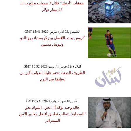
صفقات "أديبك" خلال 3 سنوات تجاوزت الـ
27 مليار دولار
GMT 15:41 2022 الخميس ,03 آذار/ مارس
كروس يحدد الأفضل بين كريستيانو رونالدو
وليونيل ميسي
GMT 10:32 2020 الثلاثاء ,02 حزيران / يونيو
الظروف الصعبة تحتم عليك القيام بأكثر من
وظيفة في اليوم
GMT 05:16 2022 الأحد ,10 تموز / يوليو
خالد وحيد يؤكد أن تحول البنوك نحو
"السحابة" يتطلب تطبيق أفضل معايير الأمن
السيبراني