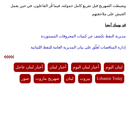
مدوَّنات
وضبطت الصهريج قبل تفريغ كامل حمولته، فيما فّر الفاعلون، في حين يعمل
الجيش على ملاحقتهم.
أبراج
قد يهمك أيضا
فيديو
مديرية النفط تكشف عن كميات المحروقات المستوردة
سيارات
إدارة المناقصات تُعلّق على بيان المديرية العامة للنفط اللبنانية
لبنان اليوم
أخبار لبنان اليوم
أخبار لبنان
أخبار لبنان عاجل
Lebanon Today
بيروت
لبنان
صهريج مازوت
صور