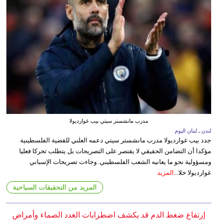
مدرب مانشستر سيتي بيب غوارديولا
لندن ـ لبنان اليوم
جدد بيب غوارديولا مدرب مانشستر سيتي دعمه العلني للقضية الفلسطينية
مؤكدا أن التضامن الحقيقي لا يقتصر على التصريحات بل يتطلب تحركا فعليا
ومسؤولية نحو ما يعانيه الشعب الفلسطيني. وجاءت تصريحات الإسباني
غوارديولا خلا...
المزيد
المزيد من التحقيقات السياحية
إرتفاع ضغط الدم قد يكشف اضطرابات الغدد الصماء وأمراض