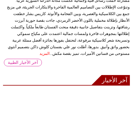
مشاركة حملت رسائل فنية وجمالية عكست مكانة الدراما السورية عربياً.
وتنوّعت الإطلالات بين التصاميم العالمية الفاخرة والابتكارات الجريئة، في مزيج
جمع بين الكلاسيكية والعصرية، وبين الفخامة والأنوثة. كاريس بشار خطفت
الأنظار بإطلالة مخملية باللون الأخضر الزمردي، جاءت بقصة حورية أبرزت
رشاقتها، وتزينت بتفاصيل جانبية دقيقة منحت الفستان طابعاً ملكياً. واكتملت
إطلالتها بمجوهرات فاخرة ولمسات جمالية اعتمدت على مكياج سموكي
وتسريحة شعر كلاسيكية مرفوعة، لتحتفل بفوزها بجائزة أفضل ممثلة عربية
بحضور واثق وأنيق. بدورها، أطلت نور علي بفستان كلوش داكن بتصميم أنثوي
مستوحى من فساتين الأميرات، تميز بقصة مكش...
المزيد
آخر الأخبار الطبية
آخر الأخبار