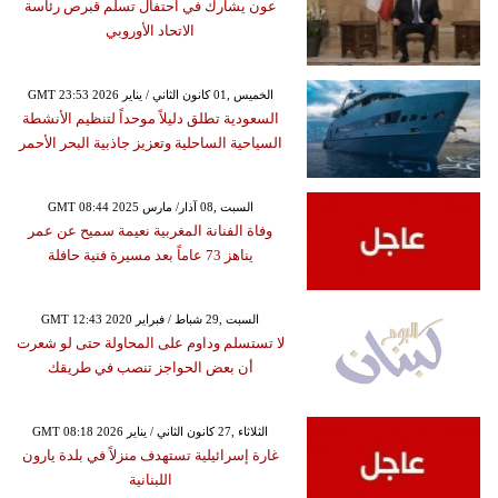
عون يشارك في احتفال تسلم قبرص رئاسة
الاتحاد الأوروبي
GMT 23:53 2026 الخميس ,01 كانون الثاني / يناير
السعودية تطلق دليلاً موحداً لتنظيم الأنشطة
السياحية الساحلية وتعزيز جاذبية البحر الأحمر
GMT 08:44 2025 السبت ,08 آذار/ مارس
وفاة الفنانة المغربية نعيمة سميح عن عمر
يناهز 73 عاماً بعد مسيرة فنية حافلة
GMT 12:43 2020 السبت ,29 شباط / فبراير
لا تستسلم وداوم على المحاولة حتى لو شعرت
أن بعض الحواجز تنصب في طريقك
GMT 08:18 2026 الثلاثاء ,27 كانون الثاني / يناير
غارة إسرائيلية تستهدف منزلاً في بلدة يارون
اللبنانية