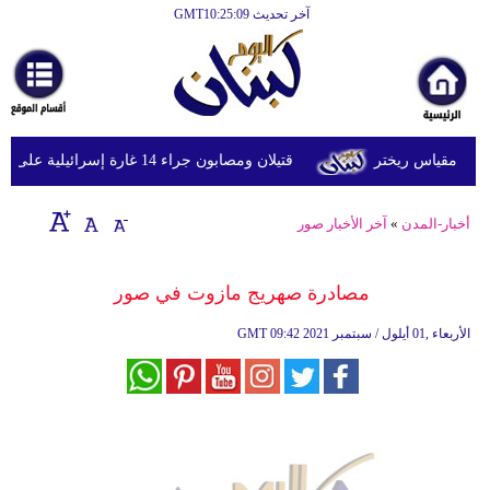
آخر تحديث GMT10:25:09
الرئيسية
أخبارعاجلة
رياضة
قتيلان ومصابون جراء 14 غارة إسرائيلية على شرق وجنوب لبنان
ثقافة
إقتصاد
أخبار-المدن
»
آخر الأخبار صور
فن
مصادرة صهريج مازوت في صور
وموسيقى
09:42 2021 الأربعاء ,01 أيلول / سبتمبر
GMT
أزياء
صحة
وتغذية
سياحة