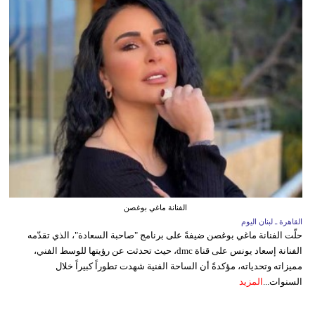
الفنانة ماغي بوغصن
القاهرة ـ لبنان اليوم
حلّت الفنانة ماغي بوغصن ضيفةً على برنامج "صاحبة السعادة"، الذي تقدّمه
الفنانة إسعاد يونس على قناة dmc، حيث تحدثت عن رؤيتها للوسط الفني،
مميزاته وتحدياته، مؤكدةً أن الساحة الفنية شهدت تطوراً كبيراً خلال
السنوات...
المزيد