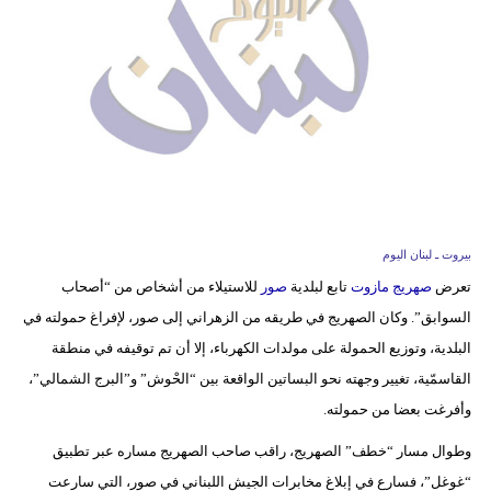
وسفر
ديكور
أخبار
إعلام
تعليم
مرأة
بيروت ـ لبنان اليوم
تعرض
صهريج مازوت
تابع لبلدية
صور
للاستيلاء من أشخاص من “أصحاب
أزياء
السوابق”. وكان الصهريج في طريقه من الزهراني إلى صور، لإفراغ حمولته في
إسلامية
البلدية، وتوزيع الحمولة على مولدات الكهرباء، إلا أن تم توقيفه في منطقة
علوم
القاسمّية، تغيير وجهته نحو البساتين الواقعة بين “الحْوش” و”البرج الشمالي”،
وتكنولوجيا
وأفرغت بعضا من حمولته.
وطوال مسار “خطف” الصهريج، راقب صاحب الصهريج مساره عبر تطبيق
بيئة
“غوغل”، فسارع في إبلاغ مخابرات الجيش اللبناني في صور، التي سارعت