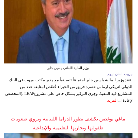
وزير المالية اللبناني ياسين جابر
بيروت ـ لبنان اليوم
عقد وزير المالية ياسين جابر اجتماعاً تنسيقياً مع مدير مكتب بيروت في البنك
الدولي انريكي ارماس حضره فريق من الخبراء خُصِّص لمتابعة عدد من
المشاريع قيد التنفيذ، وجرى التركيز بشكل خاص على مشروعLEAP ،(المخصص
لإعادة ا...
المزيد
ماغي بوغصن تكشف تطور الدراما اللبنانية وتروي صعوبات
طفولتها وتجاربها التعليمية والإبداعية