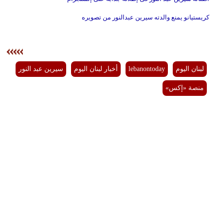
مدوَّنات
كريستيانو يمنع والدته سيرين عبدالنور من تصويره
أبراج
فيديو
لبنان اليوم
lebanontoday
أخبار لبنان اليوم
سيرين عبد النور
سيارات
منصة «إكس»