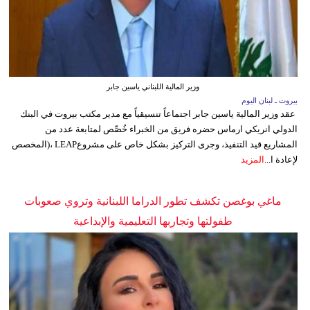
وزير المالية اللبناني ياسين جابر
بيروت ـ لبنان اليوم
عقد وزير المالية ياسين جابر اجتماعاً تنسيقياً مع مدير مكتب بيروت في البنك
الدولي انريكي ارماس حضره فريق من الخبراء خُصِّص لمتابعة عدد من
المشاريع قيد التنفيذ، وجرى التركيز بشكل خاص على مشروعLEAP ،(المخصص
لإعادة ا...
المزيد
ماغي بوغصن تكشف تطور الدراما اللبنانية وتروي صعوبات
طفولتها وتجاربها التعليمية والإبداعية