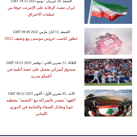
GMT 19:13 2025 الجمعة ,20 حزيران / يونيو
إيران تشدد الرقابة على الإنترنت خوفا من
عمليات الاختراق
GMT 09:49 2022 الجمعة ,11 آذار/ مارس
عطور تُناسب عروس موسم ربيع وصيف 2022
GMT 18:25 2025 الثلاثاء ,11 تشرين الثاني / نوفمبر
صندوق أميركي يحصل على حصة أغلبية في
أتلتيكو مدريد
GMT 06:52 2025 الأحد ,05 تشرين الأول / أكتوبر
"العهد" يتصدر بالشراكة مع "النجمة" بتخطيه
جويا وتعادل الصفاء والحكمة في الدوري
اللبناني