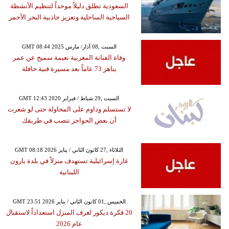
السعودية تطلق دليلاً موحداً لتنظيم الأنشطة
السياحية الساحلية وتعزيز جاذبية البحر الأحمر
GMT 08:44 2025 السبت ,08 آذار/ مارس
وفاة الفنانة المغربية نعيمة سميح عن عمر
يناهز 73 عاماً بعد مسيرة فنية حافلة
GMT 12:43 2020 السبت ,29 شباط / فبراير
لا تستسلم وداوم على المحاولة حتى لو شعرت
أن بعض الحواجز تنصب في طريقك
GMT 08:18 2026 الثلاثاء ,27 كانون الثاني / يناير
غارة إسرائيلية تستهدف منزلاً في بلدة يارون
اللبنانية
GMT 23:51 2026 الخميس ,01 كانون الثاني / يناير
20 فكرة ديكور لغرف المنزل استعداداً لاستقبال
عام 2026