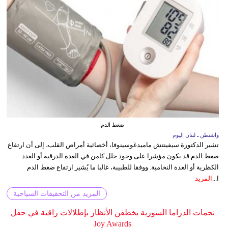
ضغط الدم
واشنطن ـ لبنان اليوم
تشير الدكتورة سيفينتش ماميدغوسينوفا، أخصائية أمراض القلب، إلى أن ارتفاع
ضغط الدم قد يكون مؤشرا على وجود خلل كامن في الغدة الدرقية أو الغدد
الكظرية أو الغدة النخامية. ووفقا للطبيبة، غالبا ما يُشير ارتفاع ضغط الدم
ا...
المزيد
المزيد من التحقيقات السياحية
نجمات الدراما السورية يخطفن الأنظار بإطلالات راقية في حفل
Joy Awards