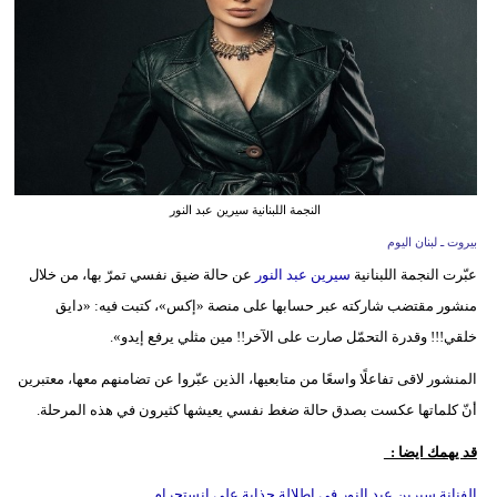
وسفر
ديكور
أخبار
إعلام
تعليم
النجمة اللبنانية سيرين عبد النور
بيروت ـ لبنان اليوم
مرأة
عبّرت النجمة اللبنانية
سيرين عبد النور
عن حالة ضيق نفسي تمرّ بها، من خلال
أزياء
منشور مقتضب شاركته عبر حسابها على منصة «إكس»، كتبت فيه: «دايق
إسلامية
خلقي!!! وقدرة التحمّل صارت على الآخر!! مين مثلي يرفع إيدو».
المنشور لاقى تفاعلًا واسعًا من متابعيها، الذين عبّروا عن تضامنهم معها، معتبرين
علوم
أنّ كلماتها عكست بصدق حالة ضغط نفسي يعيشها كثيرون في هذه المرحلة.
وتكنولوجيا
قد يهمك ايضا :
بيئة
الفنانة سيرين عبد النور فى إطلالة جذابة على إنستجرام