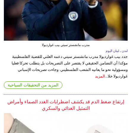
مدرب مانشستر سيتي بيب غوارديولا
لندن ـ لبنان اليوم
جدد بيب غوارديولا مدرب مانشستر سيتي دعمه العلني للقضية الفلسطينية
مؤكدا أن التضامن الحقيقي لا يقتصر على التصريحات بل يتطلب تحركا فعليا
ومسؤولية نحو ما يعانيه الشعب الفلسطيني. وجاءت تصريحات الإسباني
غوارديولا خلا...
المزيد
المزيد من التحقيقات السياحية
إرتفاع ضغط الدم قد يكشف اضطرابات الغدد الصماء وأمراض
التمثيل الغذائي والسكري