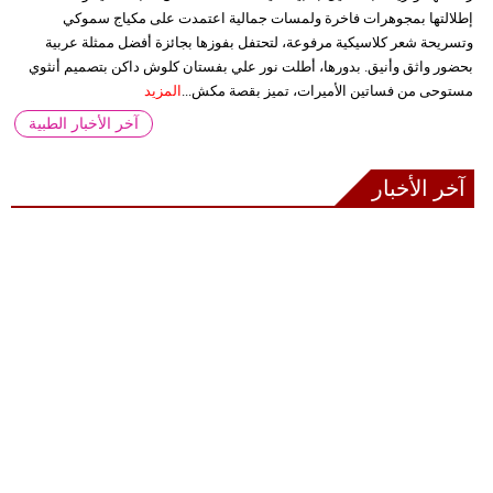
إطلالتها بمجوهرات فاخرة ولمسات جمالية اعتمدت على مكياج سموكي
وتسريحة شعر كلاسيكية مرفوعة، لتحتفل بفوزها بجائزة أفضل ممثلة عربية
بحضور واثق وأنيق. بدورها، أطلت نور علي بفستان كلوش داكن بتصميم أنثوي
مستوحى من فساتين الأميرات، تميز بقصة مكش...
المزيد
آخر الأخبار الطبية
آخر الأخبار