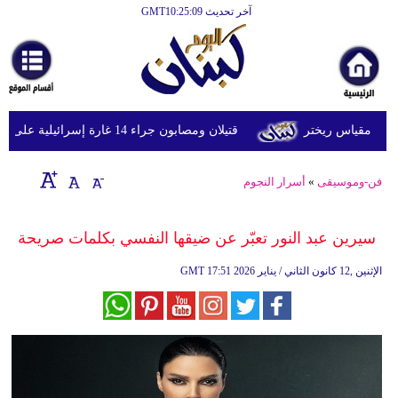
آخر تحديث GMT10:25:09
الرئيسية
أخبارعاجلة
رياضة
قتيلان ومصابون جراء 14 غارة إسرائيلية على شرق وجنوب لبنان
ثقافة
إقتصاد
فن-وموسيقى
»
أسرار النجوم
فن
سيرين عبد النور تعبّر عن ضيقها النفسي بكلمات صريحة
وموسيقى
17:51 2026 الإثنين ,12 كانون الثاني / يناير
GMT
أزياء
صحة
وتغذية
سياحة