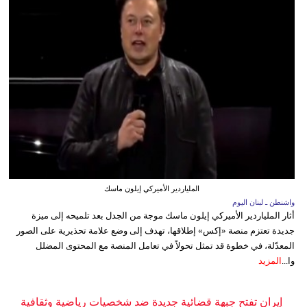
الملياردير الأميركي إيلون ماسك
واشنطن ـ لبنان اليوم
أثار الملياردير الأميركي إيلون ماسك موجة من الجدل بعد تلميحه إلى ميزة
جديدة تعتزم منصة «إكس» إطلاقها، تهدف إلى وضع علامة تحذيرية على الصور
المعدّلة، في خطوة قد تمثل تحولاً في تعامل المنصة مع المحتوى المضلل
وا...
المزيد
إيران تفتح جبهة قضائية جديدة ضد شخصيات رياضية وثقافية