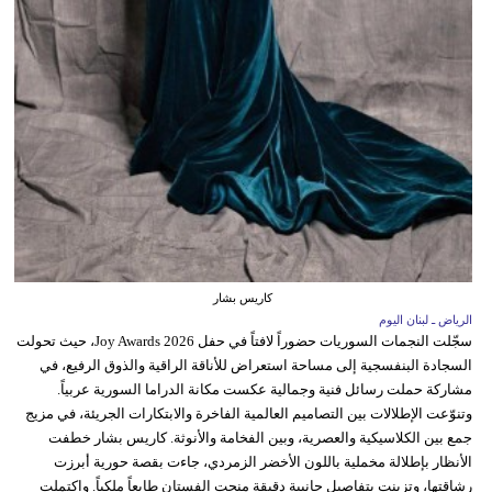
كاريس بشار
الرياض ـ لبنان اليوم
سجّلت النجمات السوريات حضوراً لافتاً في حفل Joy Awards 2026، حيث تحولت
السجادة البنفسجية إلى مساحة استعراض للأناقة الراقية والذوق الرفيع، في
مشاركة حملت رسائل فنية وجمالية عكست مكانة الدراما السورية عربياً.
وتنوّعت الإطلالات بين التصاميم العالمية الفاخرة والابتكارات الجريئة، في مزيج
جمع بين الكلاسيكية والعصرية، وبين الفخامة والأنوثة. كاريس بشار خطفت
الأنظار بإطلالة مخملية باللون الأخضر الزمردي، جاءت بقصة حورية أبرزت
رشاقتها، وتزينت بتفاصيل جانبية دقيقة منحت الفستان طابعاً ملكياً. واكتملت