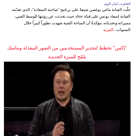
القاهرة ـ لبنان اليوم
حلّت الفنانة ماغي بوغصن ضيفةً على برنامج "صاحبة السعادة"، الذي تقدّمه
الفنانة إسعاد يونس على قناة dmc، حيث تحدثت عن رؤيتها للوسط الفني،
مميزاته وتحدياته، مؤكدةً أن الساحة الفنية شهدت تطوراً كبيراً خلال
السنوات...
المزيد
"إكس" تخطط لتحذير المستخدمين من الصور المعدلة وماسك
يلمّح للميزة الجديدة