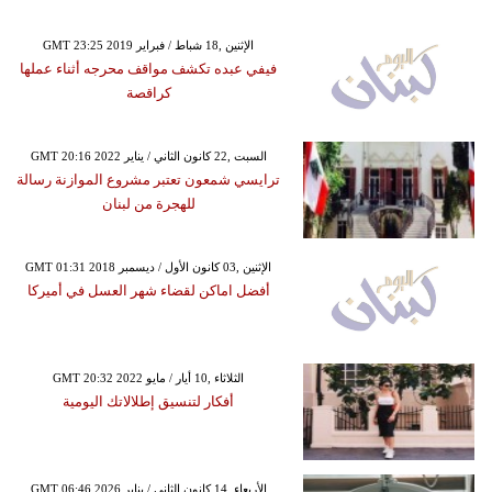
GMT 23:25 2019 الإثنين ,18 شباط / فبراير
فيفي عبده تكشف مواقف محرجه أثناء عملها
كراقصة
GMT 20:16 2022 السبت ,22 كانون الثاني / يناير
ترايسي شمعون تعتبر مشروع الموازنة رسالة
للهجرة من لبنان
GMT 01:31 2018 الإثنين ,03 كانون الأول / ديسمبر
أفضل اماكن لقضاء شهر العسل في أميركا
GMT 20:32 2022 الثلاثاء ,10 أيار / مايو
أفكار لتنسيق إطلالاتك اليومية
GMT 06:46 2026 الأربعاء ,14 كانون الثاني / يناير