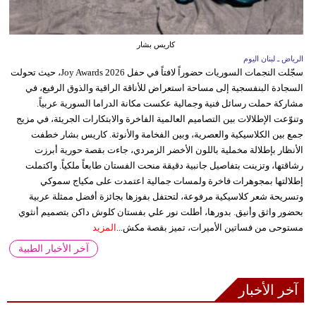
كاريس بشار
الرياض ـ لبنان اليوم
سجّلت النجمات السوريات حضوراً لافتاً في حفل Joy Awards 2026، حيث تحولت
السجادة البنفسجية إلى مساحة استعراض للأناقة الراقية والذوق الرفيع، في
مشاركة حملت رسائل فنية وجمالية عكست مكانة الدراما السورية عربياً.
وتنوّعت الإطلالات بين التصاميم العالمية الفاخرة والابتكارات الجريئة، في مزيج
جمع بين الكلاسيكية والعصرية، وبين الفخامة والأنوثة. كاريس بشار خطفت
الأنظار بإطلالة مخملية باللون الأخضر الزمردي، جاءت بقصة حورية أبرزت
رشاقتها، وتزينت بتفاصيل جانبية دقيقة منحت الفستان طابعاً ملكياً. واكتملت
إطلالتها بمجوهرات فاخرة ولمسات جمالية اعتمدت على مكياج سموكي
وتسريحة شعر كلاسيكية مرفوعة، لتحتفل بفوزها بجائزة أفضل ممثلة عربية
بحضور واثق وأنيق. بدورها، أطلت نور علي بفستان كلوش داكن بتصميم أنثوي
مستوحى من فساتين الأميرات، تميز بقصة مكش...
المزيد
آخر الأخبار الطبية
آخر الأخبار