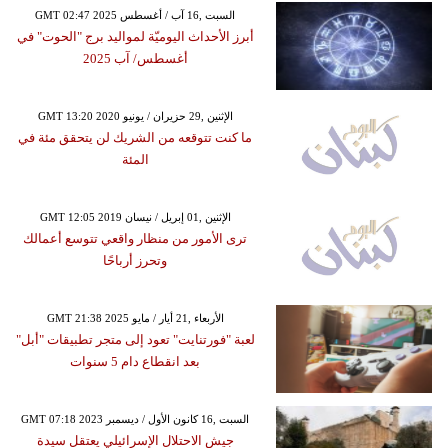
GMT 02:47 2025 السبت ,16 آب / أغسطس
أبرز الأحداث اليوميّة لمواليد برج "الحوت" في
أغسطس/ آب 2025
GMT 13:20 2020 الإثنين ,29 حزيران / يونيو
ما كنت تتوقعه من الشريك لن يتحقق مئة في
المئة
GMT 12:05 2019 الإثنين ,01 إبريل / نيسان
ترى الأمور من منظار واقعي تتوسع أعمالك
وتحرز أرباحًا
GMT 21:38 2025 الأربعاء ,21 أيار / مايو
لعبة "فورتنايت" تعود إلى متجر تطبيقات "أبل"
بعد انقطاع دام 5 سنوات
GMT 07:18 2023 السبت ,16 كانون الأول / ديسمبر
جيش الاحتلال الإسرائيلي يعتقل سيدة