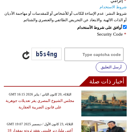
*
إلزامي
شروط الاستخدام
شروط النشر:
عدم الإساءة للكاتب أو للأشخاص أو للمقدسات أو مهاجمة الأديان
أو الذات الالهية. والابتعاد عن التحريض الطائفي والعنصري والشتائم.
اُوافق على شروط الأستخدام
Security Code
*
أرسل التعليق
أخبار ذات صلة
GMT 16:15 2026 الثلاثاء ,20 كانون الثاني / يناير
مجلس الشيوخ المصري يقر تعديلات جوهرية
على قانون الضريبة العقارية
GMT 19:07 2025 الثلاثاء ,23 كانون الأول / ديسمبر
أغنى ملياردير فلبيني يفقد ثروته بمقدار 18