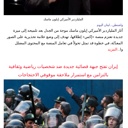
الملياردير الأميركي إيلون ماسك
واشنطن ـ لبنان اليوم
أثار الملياردير الأميركي إيلون ماسك موجة من الجدل بعد تلميحه إلى ميزة
جديدة تعتزم منصة «إكس» إطلاقها، تهدف إلى وضع علامة تحذيرية على الصور
المعدّلة، في خطوة قد تمثل تحولاً في تعامل المنصة مع المحتوى المضلل
وا...
المزيد
إيران تفتح جبهة قضائية جديدة ضد شخصيات رياضية وثقافية
بالتزامن مع استمرار ملاحقة موقوفي الاحتجاجات