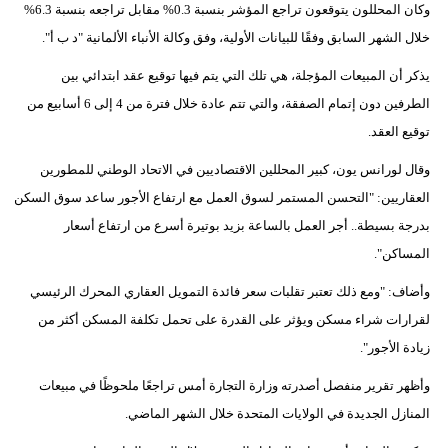
وكان المحللون يتوقعون تراجع المؤشر بنسبة 0.3% مقابل تراجعه بنسبة 6.3%
مدوَّنات
خلال الشهر السابق وفقًا للبيانات الأولية، وفق وكالة الأنباء الألمانية "د ب أ".
أبراج
يذكر أن المبيعات المؤجلة، هي تلك التي يتم فيها توقيع عقد ابتدائي بين
فيديو
الطرفين دون إتمام الصفقة، والتي تتم عادة خلال فترة من 4 إلى 6 أسابيع من
توقيع العقد.
سيارات
وقال لورانس يون، كبير المحللين الاقتصاديين في الاتحاد الوطني للمطورين
العقاريين: "التحسن المستمر لسوق العمل مع ارتفاع الأجور ساعد سوق السكن
بدرجة بسيطة.. أجر العمل بالساعة بزيد بوتيرة أسرع من ارتفاع أسعار
المساكن".
وأضاف: "ومع ذلك تعتبر تقلبات سعر فائدة التمويل العقاري المحرك الرئيسي
لقرارات شراء مسكن ويؤثر على القدرة على تحمل تكلفة المسكن أكثر من
زيادة الأجور".
وأظهر تقرير منفصل أصدرته وزارة التجارة أمس تراجعًا ملحوظًا في مبيعات
المنازل الجديدة في الولايات المتحدة خلال الشهر الماضي.