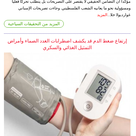
مؤكدا أن التضامن الحقيقي لا يقتصر على التصريحات بل يتطلب تحركا فعليا
ومسؤولية نحو ما يعانيه الشعب الفلسطيني. وجاءت تصريحات الإسباني
غوارديولا خلا...
المزيد
المزيد من التحقيقات السياحية
إرتفاع ضغط الدم قد يكشف اضطرابات الغدد الصماء وأمراض
التمثيل الغذائي والسكري