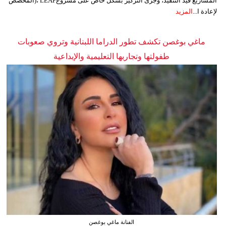
المشاريع قيد التنفيذ، وجرى التركيز بشكل خاص على مشروعLEAP ،(المخصص
لإعادة ا...
المزيد
ماغي بوغصن تكشف تطور الدراما اللبنانية وتروي صعوبات
طفولتها وتجاربها التعليمية والإبداعية
الفنانة ماغي بوغصن