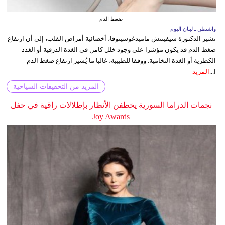
ضغط الدم
واشنطن ـ لبنان اليوم
تشير الدكتورة سيفينتش ماميدغوسينوفا، أخصائية أمراض القلب، إلى أن ارتفاع
ضغط الدم قد يكون مؤشرا على وجود خلل كامن في الغدة الدرقية أو الغدد
الكظرية أو الغدة النخامية. ووفقا للطبيبة، غالبا ما يُشير ارتفاع ضغط الدم
ا...
المزيد
المزيد من التحقيقات السياحية
نجمات الدراما السورية يخطفن الأنظار بإطلالات راقية في حفل
Joy Awards