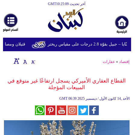
آخر تحديث GMT10:25:09
الرئيسية
أخبارعاجلة
رياضة
وّة 2.8 درجات على مقياس ريختر
قتيلان ومصابون جراء 14 غارة إسرائيلية على شرق وج
ثقافة
إقتصاد
إقتصاد
»
عقارات
فن
القطاع العقاري الأميركي يسجل ارتفاعًا غير متوقع في
وموسيقى
المبيعات المؤجلة
أزياء
06:39 2025 الأحد ,14 كانون الأول / ديسمبر
GMT
صحة
وتغذية
سياحة