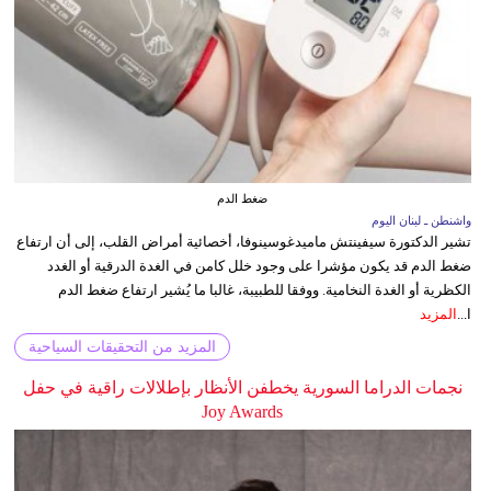
ضغط الدم
واشنطن ـ لبنان اليوم
تشير الدكتورة سيفينتش ماميدغوسينوفا، أخصائية أمراض القلب، إلى أن ارتفاع
ضغط الدم قد يكون مؤشرا على وجود خلل كامن في الغدة الدرقية أو الغدد
الكظرية أو الغدة النخامية. ووفقا للطبيبة، غالبا ما يُشير ارتفاع ضغط الدم
ا...
المزيد
المزيد من التحقيقات السياحية
نجمات الدراما السورية يخطفن الأنظار بإطلالات راقية في حفل
Joy Awards