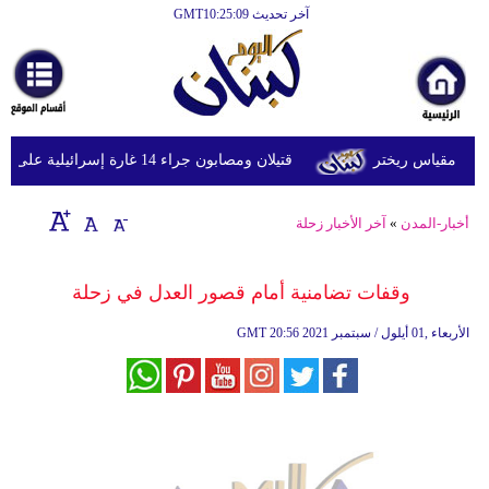
آخر تحديث GMT10:25:09
الرئيسية
أخبارعاجلة
رياضة
قتيلان ومصابون جراء 14 غارة إسرائيلية على شرق وجنوب لبنان
ثقافة
إقتصاد
أخبار-المدن
»
آخر الأخبار زحلة
فن
وقفات تضامنية أمام قصور العدل في زحلة
وموسيقى
20:56 2021 الأربعاء ,01 أيلول / سبتمبر
GMT
أزياء
صحة
وتغذية
سياحة