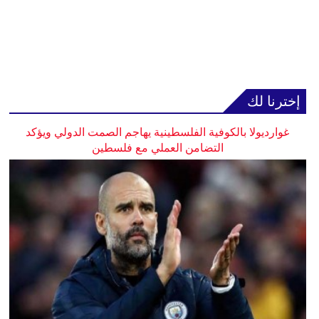
إخترنا لك
غوارديولا بالكوفية الفلسطينية يهاجم الصمت الدولي ويؤكد
التضامن العملي مع فلسطين