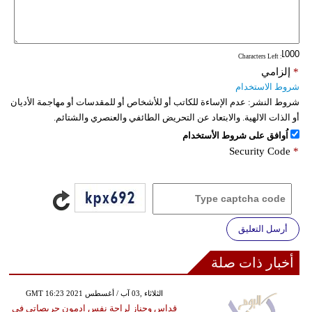
: Characters Left
*
إلزامي
شروط الاستخدام
شروط النشر:
عدم الإساءة للكاتب أو للأشخاص أو للمقدسات أو مهاجمة الأديان
أو الذات الالهية. والابتعاد عن التحريض الطائفي والعنصري والشتائم.
اُوافق على شروط الأستخدام
Security Code
*
أرسل التعليق
أخبار ذات صلة
GMT 16:23 2021 الثلاثاء ,03 آب / أغسطس
قداس وجناز لراحة نفس ادمون جريصاتي في