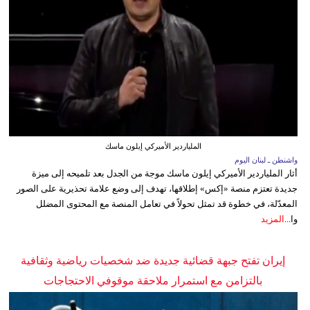
الملياردير الأميركي إيلون ماسك
واشنطن ـ لبنان اليوم
أثار الملياردير الأميركي إيلون ماسك موجة من الجدل بعد تلميحه إلى ميزة
جديدة تعتزم منصة «إكس» إطلاقها، تهدف إلى وضع علامة تحذيرية على الصور
المعدّلة، في خطوة قد تمثل تحولاً في تعامل المنصة مع المحتوى المضلل
وا...
المزيد
إيران تفتح جبهة قضائية جديدة ضد شخصيات رياضية وثقافية
بالتزامن مع استمرار ملاحقة موقوفي الاحتجاجات