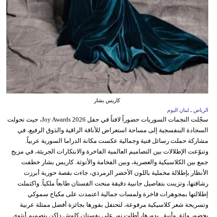
كاريس بشار
الرياض ـ لبنان اليوم
سجّلت النجمات السوريات حضوراً لافتاً في حفل Joy Awards 2026، حيث تحولت
السجادة البنفسجية إلى مساحة استعراض للأناقة الراقية والذوق الرفيع، في
مشاركة حملت رسائل فنية وجمالية عكست مكانة الدراما السورية عربياً.
وتنوّعت الإطلالات بين التصاميم العالمية الفاخرة والابتكارات الجريئة، في مزيج
جمع بين الكلاسيكية والعصرية، وبين الفخامة والأنوثة. كاريس بشار خطفت
الأنظار بإطلالة مخملية باللون الأخضر الزمردي، جاءت بقصة حورية أبرزت
رشاقتها، وتزينت بتفاصيل جانبية دقيقة منحت الفستان طابعاً ملكياً. واكتملت
إطلالتها بمجوهرات فاخرة ولمسات جمالية اعتمدت على مكياج سموكي
وتسريحة شعر كلاسيكية مرفوعة، لتحتفل بفوزها بجائزة أفضل ممثلة عربية
بحضور واثق وأنيق. بدورها، أطلت نور علي بفستان كلوش داكن بتصميم أنثوي