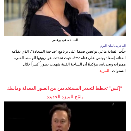
الفنانة ماغي بوغصن
القاهرة ـ لبنان اليوم
حلّت الفنانة ماغي بوغصن ضيفةً على برنامج "صاحبة السعادة"، الذي تقدّمه
الفنانة إسعاد يونس على قناة dmc، حيث تحدثت عن رؤيتها للوسط الفني،
مميزاته وتحدياته، مؤكدةً أن الساحة الفنية شهدت تطوراً كبيراً خلال
السنوات...
المزيد
"إكس" تخطط لتحذير المستخدمين من الصور المعدلة وماسك
يلمّح للميزة الجديدة