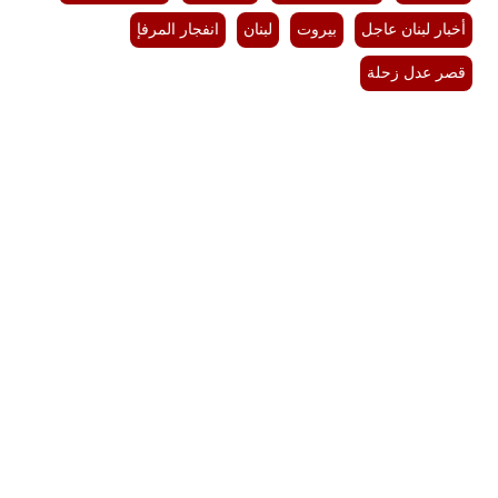
أخبار لبنان عاجل
بيروت
لبنان
انفجار المرفإ
قصر عدل زحلة