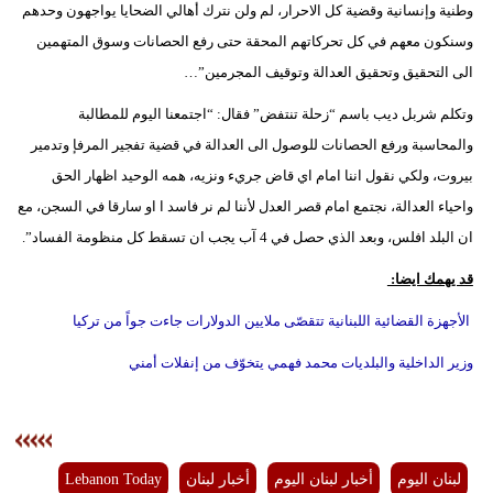
وطنية وإنسانية وقضية كل الاحرار، لم ولن نترك أهالي الضحايا يواجهون وحدهم
مدوَّنات
وسنكون معهم في كل تحركاتهم المحقة حتى رفع الحصانات وسوق المتهمين
أبراج
الى التحقيق وتحقيق العدالة وتوقيف المجرمين”…
فيديو
وتكلم شربل ديب باسم “زحلة تنتفض” فقال: “اجتمعنا اليوم للمطالبة
والمحاسبة ورفع الحصانات للوصول الى العدالة في قضية تفجير المرفإ وتدمير
سيارات
بيروت، ولكي نقول اننا امام اي قاض جريء ونزيه، همه الوحيد اظهار الحق
واحياء العدالة، نجتمع امام قصر العدل لأننا لم نر فاسد ا او سارقا في السجن، مع
ان البلد افلس، وبعد الذي حصل في 4 آب يجب ان تسقط كل منظومة الفساد”.
قد يهمك ايضا:
الأجهزة القضائية اللبنانية تتقصّى ملايين الدولارات جاءت جواً من تركيا
وزير الداخلية والبلديات محمد فهمي يتخوّف من إنفلات أمني
لبنان اليوم
أخبار لبنان اليوم
أخبار لبنان
Lebanon Today