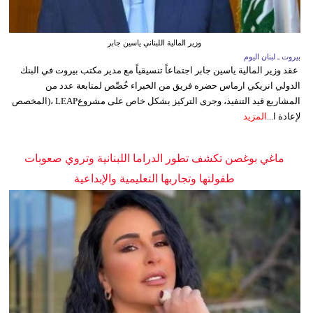
وزير المالية اللبناني ياسين جابر
بيروت ـ لبنان اليوم
عقد وزير المالية ياسين جابر اجتماعاً تنسيقياً مع مدير مكتب بيروت في البنك
الدولي انريكي ارماس حضره فريق من الخبراء خُصِّص لمتابعة عدد من
المشاريع قيد التنفيذ، وجرى التركيز بشكل خاص على مشروعLEAP ،(المخصص
لإعادة ا...
المزيد
ماغي بوغصن تكشف تطور الدراما اللبنانية وتروي صعوبات
طفولتها وتجاربها التعليمية والإبداعية