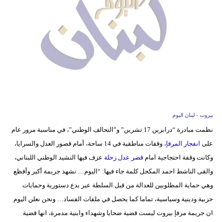
وسفر
ديكور
أخبار
إعلام
تعليم
مرأة
بيروت - لبنان اليوم
نظمت مبادرة “درابزين 17 تشرين” و”التحالف الوطني”، في مناسبة مرور عام
أزياء
على
انفجار المرفإ،
وقفات مناطقية في 14 ساحة، أمام قصور العدل والسرايا،
إسلامية
وكانت وقفة احتجاجية امام
قصر عدل زحلة
عزف فيها النشيد الوطني اللبناني،
علوم
والقى الناشط احمد المكحل كلمة جاء فيها: “اليوم… نشهد جريمة أكبر وأفظع
وتكنولوجيا
وهي حماية المطلوبين للعدالة من قبل السلطة عبر بدع دستورية وحمايات
حزبية ودينية وسياسية، تماما كما يحصل في ملفات الفساد… ونحن نعلن اليوم
بيئة
ان جريمة مرفإ بيروت ليست قضية ضحايا وشهداء وابنية مدمرة، انها قضية