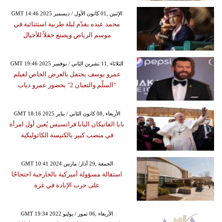
GMT 14:46 2025 الإثنين ,01 كانون الأول / ديسمبر
محمد عبده يقدّم ليلة طربية استثنائية في
موسم الرياض ويصنع حفلاً للأجيال
GMT 19:46 2025 الثلاثاء ,11 تشرين الثاني / نوفمبر
عمرو يوسف يحتفل بالعرض الخاص لفيلم
"السلّم والثعبان 2" بحضور عمرو دياب
GMT 18:16 2025 الأربعاء ,08 كانون الثاني / يناير
بابا الفاتيكان البابا فرانسيس يُعين أول امرأة
في منصب كبير بالكنيسة الكاثوليكية
GMT 10:41 2024 الجمعة ,29 آذار/ مارس
استقالة مسؤولة أميركية بالخارجية احتجاجًا
على حرب الإبادة في غزة
GMT 19:34 2022 الأربعاء ,06 تموز / يوليو