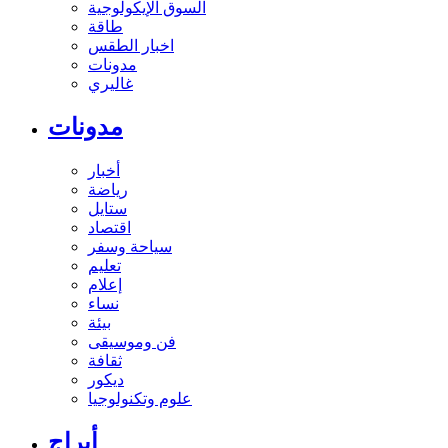
السوق الإيكولوجية
طاقة
اخبار الطقس
مدونات
غاليري
مدونات
أخبار
رياضة
ستايل
اقتصاد
سياحة وسفر
تعليم
إعلام
نساء
بيئة
فن وموسيقى
ثقافة
ديكور
علوم وتكنولوجيا
أبراج