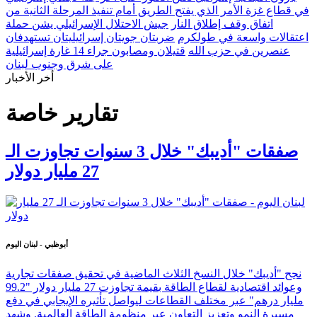
في قطاع غزة الأمر الذي يفتح الطريق أمام تنفيذ المرحلة الثانية من
اتفاق وقف إطلاق النار
جيش الاحتلال الإسرائيلي يشن حملة
اعتقالات واسعة في طولكرم
ضربتان جويتان إسرائيليتان تستهدفان
عنصرين في حزب الله
قتيلان ومصابون جراء 14 غارة إسرائيلية
على شرق وجنوب لبنان
أخر الأخبار
تقارير خاصة
صفقات "أديبك" خلال 3 سنوات تجاوزت الـ
27 مليار دولار
أبوظبي - لبنان اليوم
نجح "أديبك" خلال النسخ الثلاث الماضية في تحقيق صفقات تجارية
وعوائد اقتصادية لقطاع الطاقة بقيمة تجاوزت 27 مليار دولار "99.2
مليار درهم" عبر مختلف القطاعات ليواصل تأثيره الإيجابي في دفع
مسيرة النمو وتعزيز التعاون عبر منظومة الطاقة العالمية. وشهد