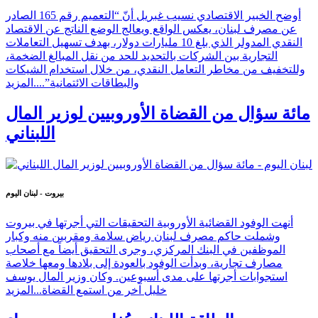
أوضح الخبير الاقتصادي نسيب غبريل أنّ “التعميم رقم 165 الصادر
عن مصرف لبنان، يعكس الواقع ويعالج الوضع الناتج عن الاقتصاد
النقدي المدولر الذي بلغ 10 مليارات دولار، بهدف تسهيل التعاملات
التجارية بين الشركات بالتحديد للحد من نقل المبالغ الضخمة،
وللتخفيف من مخاطر التعامل النقدي، من خلال استخدام الشيكات
والبطاقات الائتمانية”....
المزيد
مائة سؤال من القضاة الأوروبيين لوزير المال
اللبناني
بيروت - لبنان اليوم
أنهت الوفود القضائية الأوروبية التحقيقات التي أجرتها في بيروت
وشملت حاكم مصرف لبنان رياض سلامة ومقربين منه وكبار
الموظفين في البنك المركزي، وجرى التحقيق أيضاً مع أصحاب
مصارف تجارية، وبدأت الوفود بالعودة إلى بلادها ومعها خلاصة
استجوابات أجرتها على مدى أسبوعين. وكان وزير المال يوسف
خليل آخر من استمع القضاة...
المزيد