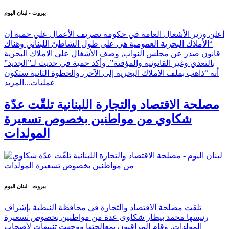
بيروت - لبنان اليوم
أعلن وزير الأشغال العامة في حكومة تصريف الأعمال علي حمية أن
“الأملاك البحرية العمومية هي على طول الشاطئ اللبناني وهناك
قانون صدر عن مجلس النواب, وصف الأشغال على الاملاك البحرية
بالتعدي وغير القانونية والمؤقتة”. وأكد حمية في حديث لـ”الجديد”
أنه “ذاهب بملف الاملاك البحرية إلى الآخر، والخطوة الثانية ستكون
عمليات...
المزيد
مصلحة الاقتصاد والتجارة اللبنانية تلقّت عدّة
شكاوي من مواطنين بخصوص تسعيرة
المولدات
بيروت - لبنان اليوم
تلقت مصلحة الاقتصاد والتجارة في محافظة النبطية بإشراف
رئيسها محمد بيطار شكاوى عدة من مواطنين بخصوص تسعيرة
المولدات. وقام المراقبون بمعالجتها ووجهت تنبيهات لأصحاب