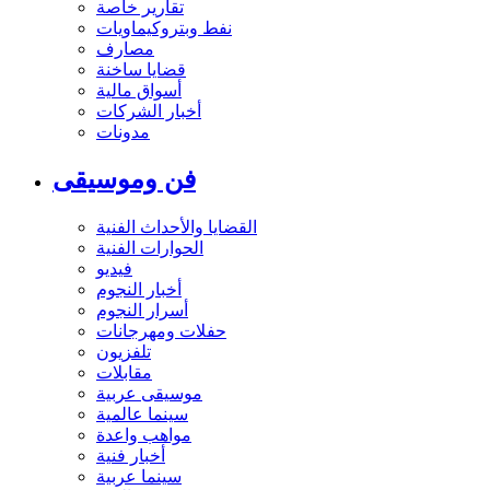
تقارير خاصة
نفط وبتروكيماويات
مصارف
قضايا ساخنة
أسواق مالية
أخبار الشركات
مدونات
فن وموسيقى
القضايا والأحداث الفنية
الحوارات الفنية
فيديو
أخبار النجوم
أسرار النجوم
حفلات ومهرجانات
تلفزيون
مقابلات
موسيقى عربية
سينما عالمية
مواهب واعدة
أخبار فنية
سينما عربية