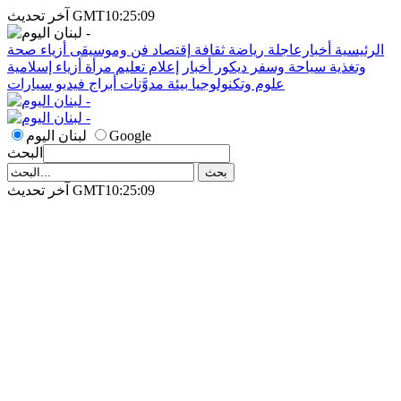
آخر تحديث GMT10:25:09
الرئيسية
أخبارعاجلة
رياضة
ثقافة
إقتصاد
فن وموسيقى
أزياء
صحة
وتغذية
سياحة وسفر
ديكور
أخبار
إعلام
تعليم
مرأة
أزياء إسلامية
علوم وتكنولوجيا
بيئة
مدوَّنات
أبراج
فيديو
سيارات
Google
لبنان اليوم
البحث
آخر تحديث GMT10:25:09