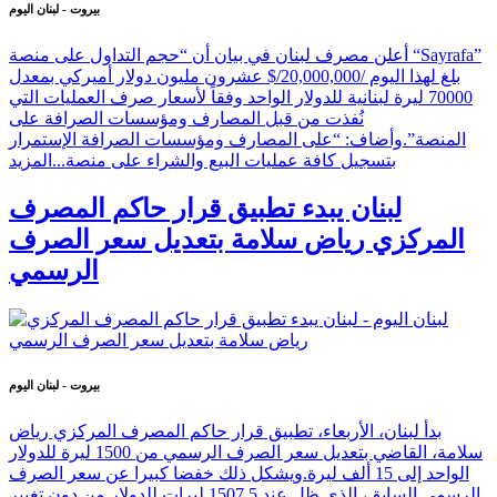
بيروت - لبنان اليوم
أعلن مصرف لبنان في بيان أن “حجم التداول على منصة “Sayrafa”
بلغ لهذا اليوم /20,000,000/$ عشرون مليون دولار أميركي بمعدل
70000 ليرة لبنانية للدولار الواحد وفقاً لأسعار صرف العمليات التي
نُفذت من قبل المصارف ومؤسسات الصرافة على
المنصة”.وأضاف: “على المصارف ومؤسسات الصرافة الإستمرار
بتسجيل كافة عمليات البيع والشراء على منصة...
المزيد
لبنان يبدء تطبيق قرار حاكم المصرف
المركزي رياض سلامة بتعديل سعر الصرف
الرسمي
بيروت - لبنان اليوم
بدأ لبنان، الأربعاء، تطبيق قرار حاكم المصرف المركزي رياض
سلامة، القاضي بتعديل سعر الصرف الرسمي من 1500 ليرة للدولار
الواحد إلى 15 ألف ليرة.ويشكل ذلك خفضا كبيرا عن سعر الصرف
الرسمي السابق، الذي ظل عند 1507.5 ليرات للدولار من دون تغيير