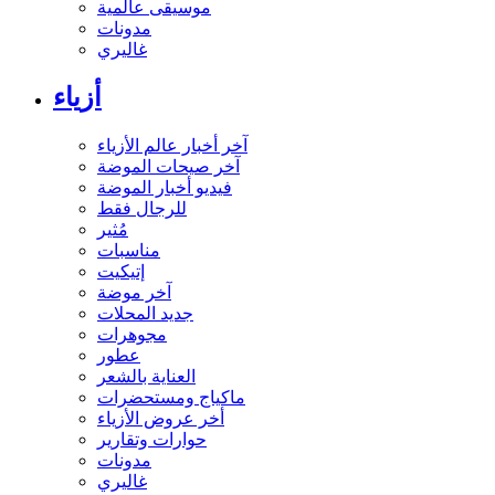
موسيقى عالمية
مدونات
غاليري
أزياء
آخر أخبار عالم الأزياء
آخر صيحات الموضة
فيديو أخبار الموضة
للرجال فقط
مُثير
مناسبات
إتيكيت
آخر موضة
جديد المحلات
مجوهرات
عطور
العناية بالشعر
ماكياج ومستحضرات
أخر عروض الأزياء
حوارات وتقارير
مدونات
غاليري