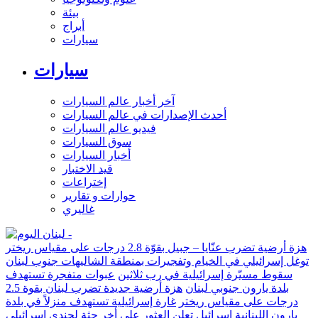
بيئة
أبراج
سيارات
سيارات
آخر أخبار عالم السيارات
أحدث الإصدارات في عالم السيارات
فيديو عالم السيارات
سوق السيارات
أخبار السيارات
قيد الاختبار
إختراعات
حوارات و تقارير
غاليري
هزة أرضية تضرب عنّايا – جبيل بقوّة 2.8 درجات على مقياس ريختر
توغل إسرائيلي في الخيام وتفجيرات بمنطقة الشاليهات جنوب لبنان
سقوط مسيّرة إسرائيلية في رب ثلاثين
عبوات متفجرة تستهدف
بلدة يارون جنوبي لبنان
هزة أرضية جديدة تضرب لبنان بقوة 2.5
درجات على مقياس ريختر
غارة إسرائيلية تستهدف منزلاً في بلدة
يارون اللبنانية
إسرائيل تعلن العثور على أخر جثة لجندي إسرائيلي