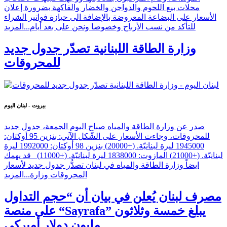
محلات بيع اللحوم والدواجن والخضار والفاكهة بضرورة إعلان
الأسعار على البضاعة المعروضة بالإضافة الى حيازة فواتير الشراء
للتأكد من نسب الأرباح وخصوصا ونحن على بعد أيام...
المزيد
وزارة الطاقة اللبنانية تصدّر جدول جديد
للمحروقات
بيروت - لبنان اليوم
صدر عن وزارة الطاقة والمياه صباح اليوم الجمعة، جدول جديد
للمحروقات، وجاءت الأسعار على الشّكل الآتي: بنزين 95 أوكتان:
1945000 ليرة لبنانيّة. (+20000) بنزين 98 أوكتان: 1992000 ليرة
لبنانيّة. (+21000) المازوت: 1838000 ليرة لبنانيّة. (+11000) قد يهمك
ايضاً وزارة الطاقة والمياه في لبنان تصدُّر جدول جديد لأسعار
المحروقات وزارة...
المزيد
مصرف لبنان يُعلن في بيان أن “حجم التداول
على منصة “Sayrafa” يبلغ خمسة وثلاثون
مليون دولار أميركي