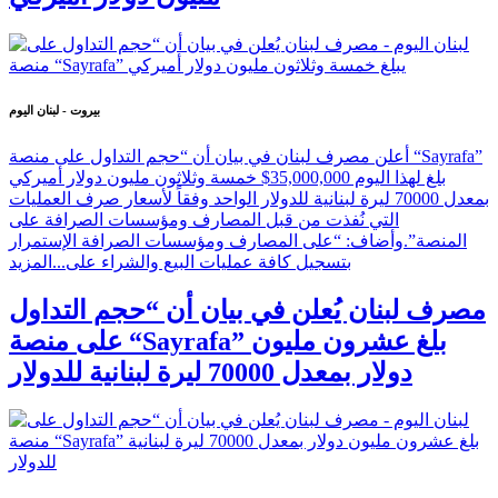
بيروت - لبنان اليوم
أعلن مصرف لبنان في بيان أن “حجم التداول على منصة “Sayrafa”
بلغ لهذا اليوم 35,000,000$ خمسة وثلاثون مليون دولار أميركي
بمعدل 70000 ليرة لبنانية للدولار الواحد وفقاً لأسعار صرف العمليات
التي نُفذت من قبل المصارف ومؤسسات الصرافة على
المنصة”.وأضاف: “على المصارف ومؤسسات الصرافة الإستمرار
بتسجيل كافة عمليات البيع والشراء على...
المزيد
مصرف لبنان يُعلن في بيان أن “حجم التداول
على منصة “Sayrafa” بلغ عشرون مليون
دولار بمعدل 70000 ليرة لبنانية للدولار