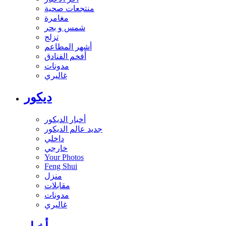
منتجعات صحية
مغامرة
شمس و بحر
تزلج
أشهر المطاعم
أفخم الفنادق
مدونات
غاليري
ديكور
أخبار الديكور
جديد عالم الديكور
داخلي
خارجي
Your Photos
Feng Shui
منزل
مقابلات
مدونات
غاليري