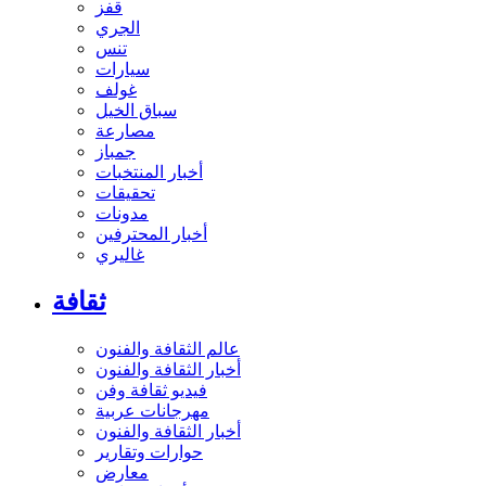
قفز
الجري
تنس
سيارات
غولف
سباق الخيل
مصارعة
جمباز
أخبار المنتخبات
تحقيقات
مدونات
أخبار المحترفين
غاليري
ثقافة
عالم الثقافة والفنون
أخبار الثقافة والفنون
فيديو ثقافة وفن
مهرجانات عربية
أخبار الثقافة والفنون
حوارات وتقارير
معارض