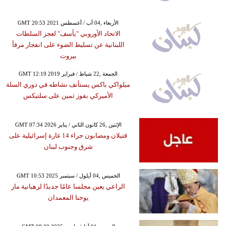
GMT 20:53 2021 الأربعاء ,04 آب / أغسطس
الاتحاد الأوروبي "يأسف" لعجز السلطات
اللبنانية عن تسليط الضوء على انفجار مرفأ
بيروت
GMT 12:19 2019 الجمعة ,22 شباط / فبراير
ميلواكي باكس يستأنف نشاطه في دوري السلة
الأميركي بفوز ثمين على سلتيكس
GMT 07:34 2026 الإثنين ,26 كانون الثاني / يناير
قتيلان ومصابون جراء 14 غارة إسرائيلية على
شرق وجنوب لبنان
GMT 10:53 2025 الخميس ,04 أيلول / سبتمبر
الراعي يعين مجلسا عامًا جديدًا لرهبانية مار
يوحنا المعمدان