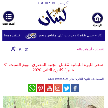
آخر تحديث GMT10:25:09
الرئيسية
أخبارعاجلة
رياضة
وّة 2.8 درجات على مقياس ريختر
قتيلان ومصابون جراء 14 غارة إسرائيلية على شرق وج
ثقافة
إقتصاد
إقتصاد
»
أسواق مالية
فن
سعر الليرة اللبنانية مٌقابل الجنية المصري اليوم السبت 31
وموسيقى
يناير / كانون الثاني 2026
أزياء
05:39 2026 السبت ,31 كانون الثاني / يناير
GMT
صحة
وتغذية
سياحة