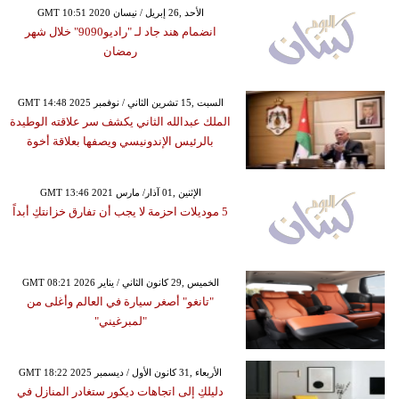
GMT 10:51 2020 الأحد ,26 إبريل / نيسان
انضمام هند جاد لـ "راديو9090" خلال شهر
رمضان
GMT 14:48 2025 السبت ,15 تشرين الثاني / نوفمبر
الملك عبدالله الثاني يكشف سر علاقته الوطيدة
بالرئيس الإندونيسي ويصفها بعلاقة أخوة
GMT 13:46 2021 الإثنين ,01 آذار/ مارس
5 موديلات احزمة لا يجب أن تفارق خزانتكِ أبداً
GMT 08:21 2026 الخميس ,29 كانون الثاني / يناير
"تانغو" أصغر سيارة في العالم وأغلى من
"لمبرغيني"
GMT 18:22 2025 الأربعاء ,31 كانون الأول / ديسمبر
دليلكِ إلى اتجاهات ديكور ستغادر المنازل في