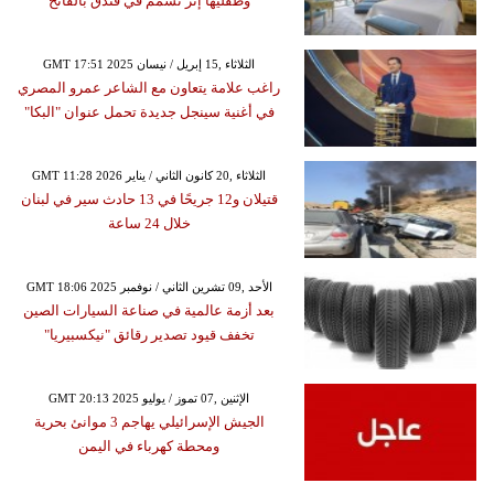
وطفليها إثر تسمم في فندق بالفاتح
GMT 17:51 2025 الثلاثاء ,15 إبريل / نيسان
راغب علامة يتعاون مع الشاعر عمرو المصري
في أغنية سينجل جديدة تحمل عنوان "البكا"
GMT 11:28 2026 الثلاثاء ,20 كانون الثاني / يناير
قتيلان و12 جريحًا في 13 حادث سير في لبنان
خلال 24 ساعة
GMT 18:06 2025 الأحد ,09 تشرين الثاني / نوفمبر
بعد أزمة عالمية في صناعة السيارات الصين
تخفف قيود تصدير رقائق "نيكسبيريا"
GMT 20:13 2025 الإثنين ,07 تموز / يوليو
الجيش الإسرائيلي يهاجم 3 موانئ بحرية
ومحطة كهرباء في اليمن