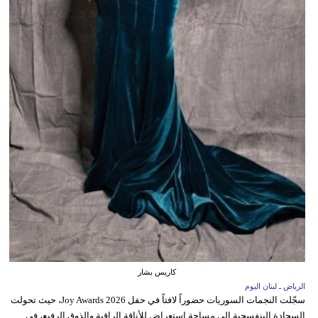
كاريس بشار
الرياض ـ لبنان اليوم
سجّلت النجمات السوريات حضوراً لافتاً في حفل Joy Awards 2026، حيث تحولت
السجادة البنفسجية إلى مساحة استعراض للأناقة الراقية والذوق الرفيع، في