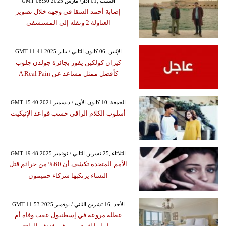
GMT 08:30 2025 السبت ,01 آذار/ مارس
إصابة أحمد السقا في وجهه خلال تصوير
العتاولة 2 ونقله إلى المستشفى
GMT 11:41 2025 الإثنين ,06 كانون الثاني / يناير
كيران كولكين يفوز بجائزة جولدن جلوب
كأفضل ممثل مساعد عن A Real Pain
GMT 15:40 2021 الجمعة ,10 كانون الأول / ديسمبر
أسلوب الكلام الراقي حسب قواعد الإتيكيت
GMT 19:48 2025 الثلاثاء ,25 تشرين الثاني / نوفمبر
الأمم المتحدة تكشف أن 60% من جرائم قتل
النساء يرتكبها شركاء حميمون
GMT 11:53 2025 الأحد ,16 تشرين الثاني / نوفمبر
عطلة مروعة في إسطنبول عقب وفاة أم