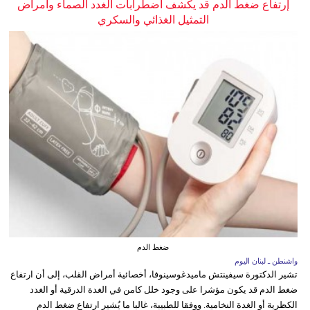
إرتفاع ضغط الدم قد يكشف اضطرابات الغدد الصماء وأمراض
التمثيل الغذائي والسكري
ضغط الدم
واشنطن ـ لبنان اليوم
تشير الدكتورة سيفينتش ماميدغوسينوفا، أخصائية أمراض القلب، إلى أن ارتفاع
ضغط الدم قد يكون مؤشرا على وجود خلل كامن في الغدة الدرقية أو الغدد
الكظرية أو الغدة النخامية. ووفقا للطبيبة، غالبا ما يُشير ارتفاع ضغط الدم