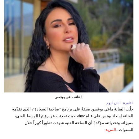
الفنانة ماغي بوغصن
القاهرة ـ لبنان اليوم
حلّت الفنانة ماغي بوغصن ضيفةً على برنامج "صاحبة السعادة"، الذي تقدّمه
الفنانة إسعاد يونس على قناة dmc، حيث تحدثت عن رؤيتها للوسط الفني،
مميزاته وتحدياته، مؤكدةً أن الساحة الفنية شهدت تطوراً كبيراً خلال
السنوات...
المزيد