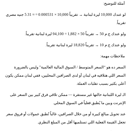
مدوَّنات
أمثلة للتوضيح:
لو عندك 10,000 ليرة لبنانية → تقريباً 10,000 × 0.000531 = ≈ 5.31 جنيه مصري
أبراج
تقريباً.
فيديو
ولو عندك ج.م 50 → تقريباً 50 × 1,882 = 94,100 ليرة لبنانية تقريباً.
سيارات
ولو عندك ج.م 10 → تقريباً 18,820 ليرة لبنانية تقريباً.
ملاحظات مهمة:
السعر ده هو “السعر المتوسط / السوق المالية العالمية” وليس بالضرورة
السعر اللي هتلاقيه في لبنان أو لدى الصرافين المحليين، ففي لبنان ممكن يكون
أعلى بكثير بسبب تقلبات العملة.
الـ ليرة اللبنانية حالتها غير مستقرة — ممكن تلاقي فرق كبير بين السعر على
الإنترنت وبين ما يُطبق فعلياً في السوق المحلي.
عند تحويل مبالغ كبيرة أو من خلال الصرافين، غالباً تُطبق عمولات أو فروق سعر
تجعل القيمة الفعلية اللي تستلميها أقل من المبلغ النظري.