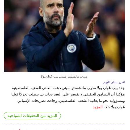
مدرب مانشستر سيتي بيب غوارديولا
لندن ـ لبنان اليوم
جدد بيب غوارديولا مدرب مانشستر سيتي دعمه العلني للقضية الفلسطينية
مؤكدا أن التضامن الحقيقي لا يقتصر على التصريحات بل يتطلب تحركا فعليا
ومسؤولية نحو ما يعانيه الشعب الفلسطيني. وجاءت تصريحات الإسباني
غوارديولا خلا...
المزيد
المزيد من التحقيقات السياحية