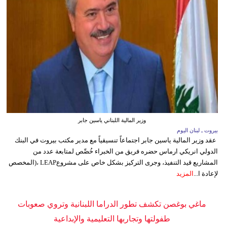
وزير المالية اللبناني ياسين جابر
بيروت ـ لبنان اليوم
عقد وزير المالية ياسين جابر اجتماعاً تنسيقياً مع مدير مكتب بيروت في البنك
الدولي انريكي ارماس حضره فريق من الخبراء خُصِّص لمتابعة عدد من
المشاريع قيد التنفيذ، وجرى التركيز بشكل خاص على مشروعLEAP ،(المخصص
لإعادة ا...
المزيد
ماغي بوغصن تكشف تطور الدراما اللبنانية وتروي صعوبات
طفولتها وتجاربها التعليمية والإبداعية