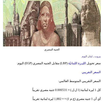
وسفر
ديكور
أخبار
إعلام
تعليم
الجنية المصري
مرأة
بيروت ـ لبنان اليوم
سعر تحويل
الليـرة اللبنانيّة
(LBP) مقابل الجنيه المصري (EGP) اليوم:
أزياء
إسلامية
السعر التقريبي
علوم
السعر التقريبي المتوسط العالمي:
وتكنولوجيا
كل 1 ليرة لبنانية (1 ل.ل.) ≈ 0.000531 جنيه مصري تقريباً.
بيئة
أي أن 1 جنيه مصري (ج.م 1) ≈ ≈ 1,882 ليرة لبنانية تقريباً.