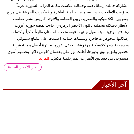
مشاركة حملت رسائل فنية وجمالية عكست مكانة الدراما السورية عربياً.
وتنوّعت الإطلالات بين التصاميم العالمية الفاخرة والابتكارات الجريئة، في مزيج
جمع بين الكلاسيكية والعصرية، وبين الفخامة والأنوثة. كاريس بشار خطفت
الأنظار بإطلالة مخملية باللون الأخضر الزمردي، جاءت بقصة حورية أبرزت
رشاقتها، وتزينت بتفاصيل جانبية دقيقة منحت الفستان طابعاً ملكياً. واكتملت
إطلالتها بمجوهرات فاخرة ولمسات جمالية اعتمدت على مكياج سموكي
وتسريحة شعر كلاسيكية مرفوعة، لتحتفل بفوزها بجائزة أفضل ممثلة عربية
بحضور واثق وأنيق. بدورها، أطلت نور علي بفستان كلوش داكن بتصميم أنثوي
مستوحى من فساتين الأميرات، تميز بقصة مكش...
المزيد
آخر الأخبار الطبية
آخر الأخبار