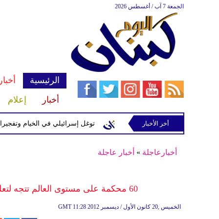
الجمعة 7 آب / أغسطس 2026
الرئيسية
أخبار
أخبار
إعلام
سرائيلية في رب ثلاثين
أخر الأخبار
توغل إسرائيلي في الخيام وتفجيرات بمنطق
أخبارعاجلة
»
أخبار عاجلة
60 محكمة على مستوى العالم تتجه لتعليق عملها تضامنًا مع "الدستورية العليا" في مصر
11:28 2012 الخميس ,20 كانون الأول / ديسمبر
GMT