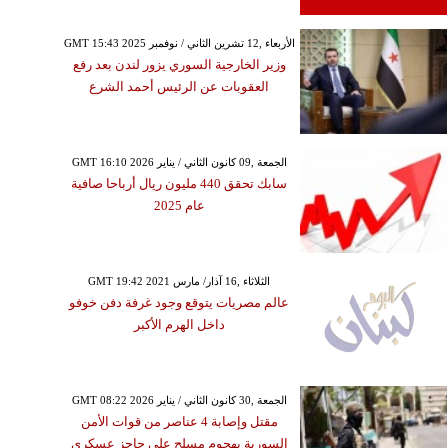
GMT 15:43 2025 الأربعاء ,12 تشرين الثاني / نوفمبر
وزير الخارجية السوري يزور لندن بعد رفع
العقوبات عن الرئيس أحمد الشرع
GMT 16:10 2026 الجمعة ,09 كانون الثاني / يناير
سابك تحقق 440 مليون ريال أرباحا صافية
عام 2025
GMT 19:42 2021 الثلاثاء ,16 آذار/ مارس
عالم مصريات يتوقع وجود غرفة دفن خوفو
داخل الهرم الأكبر
GMT 08:22 2026 الجمعة ,30 كانون الثاني / يناير
مقتل وإصابة 4 عناصر من قوات الأمن
السورية بهجوم مسلح على حاجز عسكري