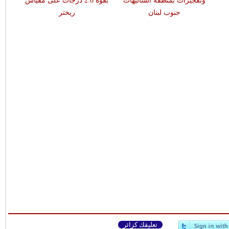
وتفجيرات بمنطقة الشاليهات
بقوّة 2.8 درجات على مقياس
جنوب لبنان
ريختر
تعليقك كزائر