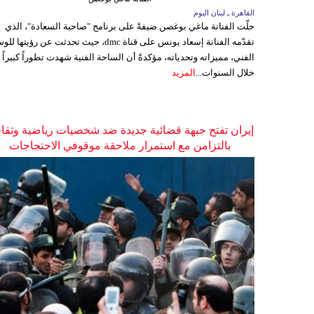
القاهرة ـ لبنان اليوم
حلّت الفنانة ماغي بوغصن ضيفةً على برنامج "صاحبة السعادة"، الذي
تقدّمه الفنانة إسعاد يونس على قناة dmc، حيث تحدثت عن رؤيتها
الفني، مميزاته وتحدياته، مؤكدةً أن الساحة الفنية شهدت تطوراً كبيراً
خلال السنوات...
المزيد
إيران تفتح جبهة قضائية جديدة ضد شخصيات رياضية وثقاف
بالتزامن مع استمرار ملاحقة موقوفي الاحتجاجات