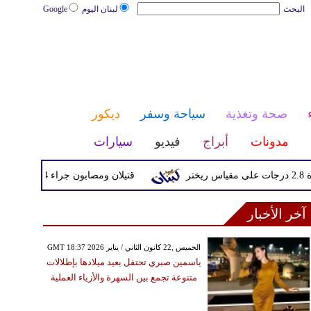
البحث
لبنان اليوم
Google
صحة وتغذية
سياحة وسفر
ديكور
مدونات
أبراج
فيديو
سيارات
قتيلان ومصابون جراء 14 غارة إسرائيلية على شرق وجنوب لبنان
آخر الأخبار
GMT 18:37 2026 الخميس ,22 كانون الثاني / يناير
ياسمين صبري تحتفل بعيد ميلادها بإطلالات
متنوعة تجمع بين السهرة والأزياء العملية