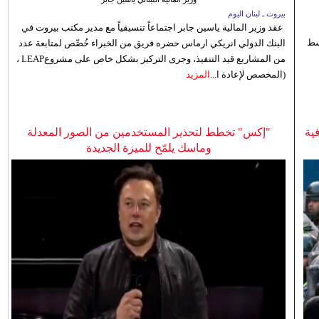
بيروت ـ لبنان اليوم
عقد وزير المالية ياسين جابر اجتماعاً تنسيقياً مع مدير مكتب بيروت في
 للوسط
البنك الدولي انريكي ارماس حضره فريق من الخبراء خُصِّص لمتابعة عدد
من المشاريع قيد التنفيذ، وجرى التركيز بشكل خاص على مشروعLEAP ،
(المخصص لإعادة ا...
المزيد
ية
"إكس" تخطط لتحذير المستخدمين من الصور المعدلة
وماسك يلمّح للميزة الجديدة