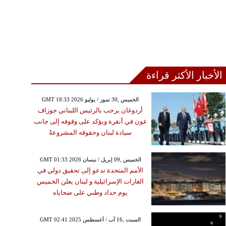
الأخبار الأكثر قراءة
GMT 18:33 2026 الخميس ,30 تموز / يوليو
أردوغان يرحب بالرئيس اللبناني جوزاف
عون في أنقرة ويؤكد على وقوفه إلى جانب
سيادة لبنان وحقوقه المشروعةً
GMT 01:33 2026 الخميس ,09 إبريل / نيسان
الأمم المتحدة تدعو إلى تحقيق دولي في
الغارات الإسرائيلية و لبنان يعلن الخميس
يوم حداد وطني على ضحاياه
GMT 02:41 2025 السبت ,16 آب / أغسطس