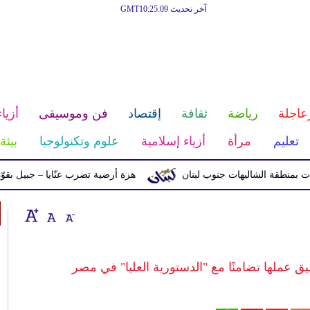
آخر تحديث GMT10:25:09
عاجلة
رياضة
ثقافة
إقتصاد
فن وموسيقى
أزياء
تعليم
مرأة
أزياء إسلامية
علوم وتكنولوجيا
بيئة
ة الشاليهات جنوب لبنان
هزة أرضية تضرب عنّايا – جبيل بقوّة 2.8 درجات على مقياس ريختر