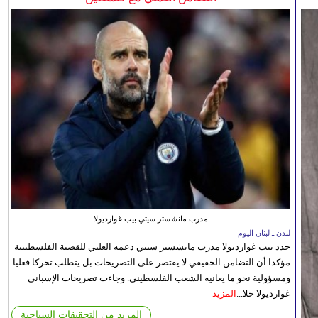
مدرب مانشستر سيتي بيب غوارديولا
لندن ـ لبنان اليوم
جدد بيب غوارديولا مدرب مانشستر سيتي دعمه العلني للقضية الفلسطينية
مؤكدا أن التضامن الحقيقي لا يقتصر على التصريحات بل يتطلب تحركا فعليا
ومسؤولية نحو ما يعانيه الشعب الفلسطيني. وجاءت تصريحات الإسباني
غوارديولا خلا...
المزيد
المزيد من التحقيقات السياحية