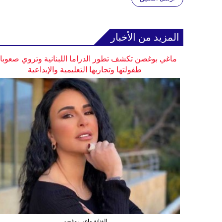
المزيد من الأخبار
ماغي بوغصن تكشف تطور الدراما اللبنانية وتروي صعوب
طفولتها وتجاربها التعليمية والإبداعية
الفنانة ماغي بوغصن