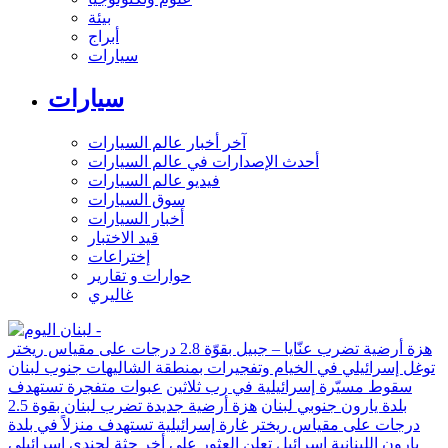
بيئة
أبراج
سيارات
سيارات
آخر أخبار عالم السيارات
أحدث الإصدارات في عالم السيارات
فيديو عالم السيارات
سوق السيارات
أخبار السيارات
قيد الاختبار
إختراعات
حوارات و تقارير
غاليري
هزة أرضية تضرب عنّايا – جبيل بقوّة 2.8 درجات على مقياس ريختر
توغل إسرائيلي في الخيام وتفجيرات بمنطقة الشاليهات جنوب لبنان
سقوط مسيّرة إسرائيلية في رب ثلاثين
عبوات متفجرة تستهدف
بلدة يارون جنوبي لبنان
هزة أرضية جديدة تضرب لبنان بقوة 2.5
درجات على مقياس ريختر
غارة إسرائيلية تستهدف منزلاً في بلدة
يارون اللبنانية
إسرائيل تعلن العثور على أخر جثة لجندي إسرائيلي