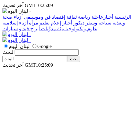
آخر تحديث GMT10:25:09
الرئيسية
أخبارعاجلة
رياضة
ثقافة
إقتصاد
فن وموسيقى
أزياء
صحة
وتغذية
سياحة وسفر
ديكور
أخبار
إعلام
تعليم
مرأة
أزياء إسلامية
علوم وتكنولوجيا
بيئة
مدوَّنات
أبراج
فيديو
سيارات
Google
لبنان اليوم
البحث
آخر تحديث GMT10:25:09