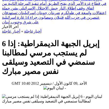
في قطاع غزة الأمر الذي يفتح الطريق أمام تنفيذ المرحلة الثانية من
اتفاق وقف إطلاق النار
جيش الاحتلال الإسرائيلي يشن حملة
اعتقالات واسعة في طولكرم
ضربتان جويتان إسرائيليتان تستهدفان
عنصرين في حزب الله
قتيلان ومصابون جراء 14 غارة إسرائيلية
على شرق وجنوب لبنان
أخر الأخبار
أخبارعاجلة
»
أخبار عاجلة
6 إبريل الجبهة الديمقراطية: إذا
لم يستجب مرسي لمطالبنا
سنمضي في التصعيد وسيلقى
نفس مصير مبارك
10:40 2012 الأحد ,09 كانون الأول / ديسمبر
GMT