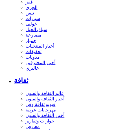
قفز
الجري
تنس
سيارات
غولف
سباق الخيل
مصارعة
جمباز
أخبار المنتخبات
تحقيقات
مدونات
أخبار المحترفين
غاليري
ثقافة
عالم الثقافة والفنون
أخبار الثقافة والفنون
فيديو ثقافة وفن
مهرجانات عربية
أخبار الثقافة والفنون
حوارات وتقارير
معارض