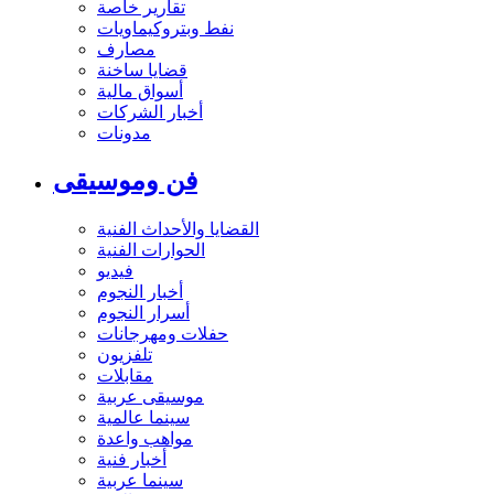
تقارير خاصة
نفط وبتروكيماويات
مصارف
قضايا ساخنة
أسواق مالية
أخبار الشركات
مدونات
فن وموسيقى
القضايا والأحداث الفنية
الحوارات الفنية
فيديو
أخبار النجوم
أسرار النجوم
حفلات ومهرجانات
تلفزيون
مقابلات
موسيقى عربية
سينما عالمية
مواهب واعدة
أخبار فنية
سينما عربية