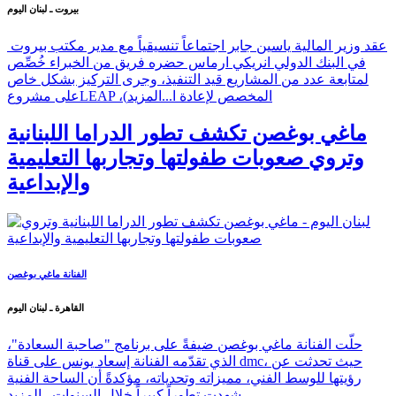
بيروت ـ لبنان اليوم
عقد وزير المالية ياسين جابر اجتماعاً تنسيقياً مع مدير مكتب بيروت
في البنك الدولي انريكي ارماس حضره فريق من الخبراء خُصِّص
لمتابعة عدد من المشاريع قيد التنفيذ، وجرى التركيز بشكل خاص
على مشروعLEAP ،(المخصص لإعادة ا...
المزيد
ماغي بوغصن تكشف تطور الدراما اللبنانية
وتروي صعوبات طفولتها وتجاربها التعليمية
والإبداعية
الفنانة ماغي بوغصن
القاهرة ـ لبنان اليوم
حلّت الفنانة ماغي بوغصن ضيفةً على برنامج "صاحبة السعادة"،
الذي تقدّمه الفنانة إسعاد يونس على قناة dmc، حيث تحدثت عن
رؤيتها للوسط الفني، مميزاته وتحدياته، مؤكدةً أن الساحة الفنية
شهدت تطوراً كبيراً خلال السنوات...
المزيد