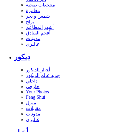
منتجعات صحية
مغامرة
شمس و بحر
تزلج
أشهر المطاعم
أفخم الفنادق
مدونات
غاليري
ديكور
أخبار الديكور
جديد عالم الديكور
داخلي
خارجي
Your Photos
Feng Shui
منزل
مقابلات
مدونات
غاليري