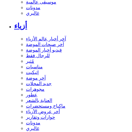
موسيقى عالمية
مدونات
غاليري
أزياء
آخر أخبار عالم الأزياء
آخر صيحات الموضة
فيديو أخبار الموضة
للرجال فقط
مُثير
مناسبات
إتيكيت
آخر موضة
جديد المحلات
مجوهرات
عطور
العناية بالشعر
ماكياج ومستحضرات
أخر عروض الأزياء
حوارات وتقارير
مدونات
غاليري