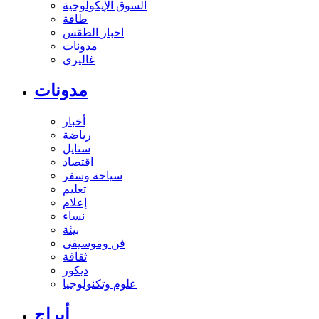
السوق الإيكولوجية
طاقة
اخبار الطقس
مدونات
غاليري
مدونات
أخبار
رياضة
ستايل
اقتصاد
سياحة وسفر
تعليم
إعلام
نساء
بيئة
فن وموسيقى
ثقافة
ديكور
علوم وتكنولوجيا
أبراج