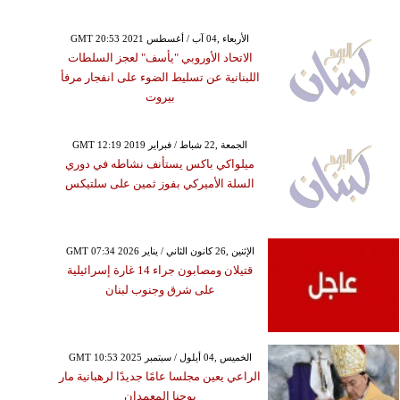
GMT 20:53 2021 الأربعاء ,04 آب / أغسطس
الاتحاد الأوروبي "يأسف" لعجز السلطات
اللبنانية عن تسليط الضوء على انفجار مرفأ
بيروت
GMT 12:19 2019 الجمعة ,22 شباط / فبراير
ميلواكي باكس يستأنف نشاطه في دوري
السلة الأميركي بفوز ثمين على سلتيكس
GMT 07:34 2026 الإثنين ,26 كانون الثاني / يناير
قتيلان ومصابون جراء 14 غارة إسرائيلية
على شرق وجنوب لبنان
GMT 10:53 2025 الخميس ,04 أيلول / سبتمبر
الراعي يعين مجلسا عامًا جديدًا لرهبانية مار
يوحنا المعمدان