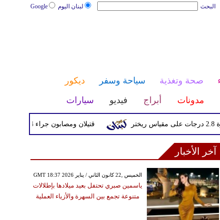
البحث
لبنان اليوم
Google
صحة وتغذية
سياحة وسفر
ديكور
مدونات
أبراج
فيديو
سيارات
قتيلان ومصابون جراء 14 غارة إسرائيلية على شرق وجنوب لبنان
آخر الأخبار
GMT 18:37 2026 الخميس ,22 كانون الثاني / يناير
ياسمين صبري تحتفل بعيد ميلادها بإطلالات
متنوعة تجمع بين السهرة والأزياء العملية