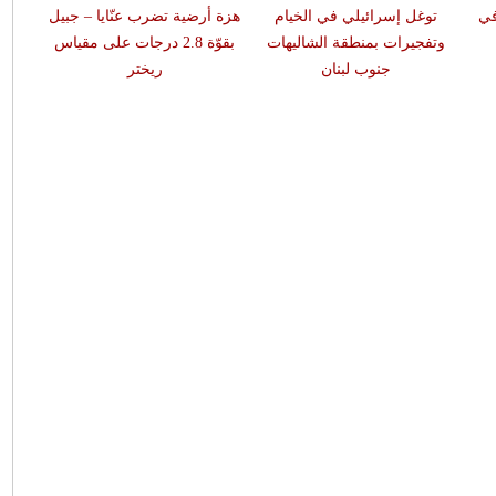
في
توغل إسرائيلي في الخيام
هزة أرضية تضرب عنّايا – جبيل
وتفجيرات بمنطقة الشاليهات
بقوّة 2.8 درجات على مقياس
جنوب لبنان
ريختر