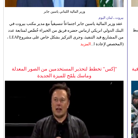
وزير المالية اللبناني ياسين جابر
بيروت ـ لبنان اليوم
عقد وزير المالية ياسين جابر اجتماعاً تنسيقياً مع مدير مكتب بيروت في
 للوسط
البنك الدولي انريكي ارماس حضره فريق من الخبراء خُصِّص لمتابعة عدد
من المشاريع قيد التنفيذ، وجرى التركيز بشكل خاص على مشروعLEAP ،
(المخصص لإعادة ا...
المزيد
ية
"إكس" تخطط لتحذير المستخدمين من الصور المعدلة
وماسك يلمّح للميزة الجديدة