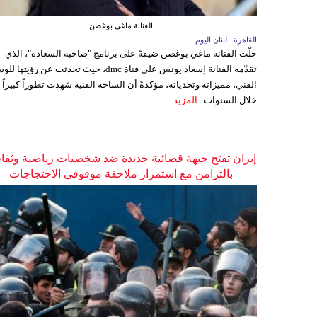
الفنانة ماغي بوغصن
القاهرة ـ لبنان اليوم
حلّت الفنانة ماغي بوغصن ضيفةً على برنامج "صاحبة السعادة"، الذي
تقدّمه الفنانة إسعاد يونس على قناة dmc، حيث تحدثت عن رؤيتها
الفني، مميزاته وتحدياته، مؤكدةً أن الساحة الفنية شهدت تطوراً كبيراً
خلال السنوات...
المزيد
إيران تفتح جبهة قضائية جديدة ضد شخصيات رياضية وثقاف
بالتزامن مع استمرار ملاحقة موقوفي الاحتجاجات