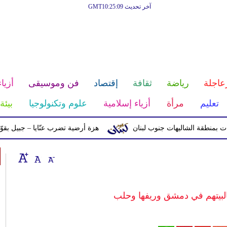
آخر تحديث GMT10:25:09
عاجلة
رياضة
ثقافة
إقتصاد
فن وموسيقى
أزياء
تعليم
مرأة
أزياء إسلامية
علوم وتكنولوجيا
بيئة
ة الشاليهات جنوب لبنان
هزة أرضية تضرب عنّايا – جبيل بقوّة 2.8 درجات على مقياس ريختر