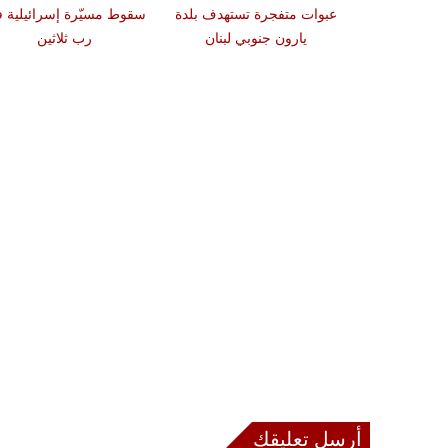
دة تضرب لبنان
عبوات متفجرة تستهدف بلدة
سقوط مسيّرة إسرائيلية 
2 درجات على مقياس
يارون جنوبي لبنان
رب ثلاثين
تر
أرسل تعليقك