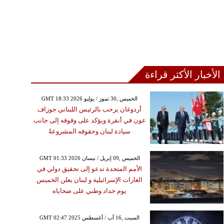
الأخبار الأكثر قراءة
GMT 18:33 2026 الخميس ,30 تموز / يوليو
أردوغان يرحب بالرئيس اللبناني جوزاف
عون في أنقرة ويؤكد على وقوفه إلى جانب
سيادة لبنان وحقوقه المشروعةً
GMT 01:33 2026 الخميس ,09 إبريل / نيسان
الأمم المتحدة تدعو إلى تحقيق دولي في
الغارات الإسرائيلية و لبنان يعلن الخميس
يوم حداد وطني على ضحاياه
GMT 02:47 2025 السبت ,16 آب / أغسطس