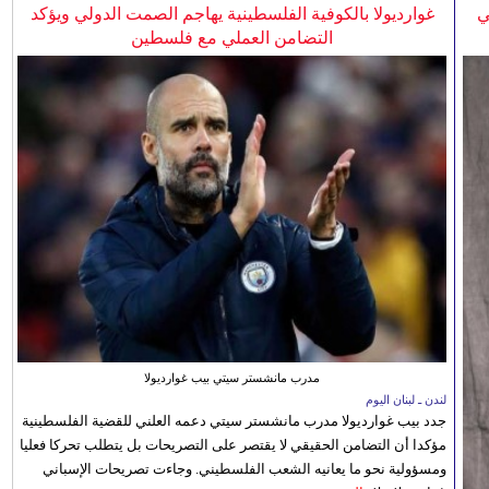
ي
غوارديولا بالكوفية الفلسطينية يهاجم الصمت الدولي ويؤكد
التضامن العملي مع فلسطين
مدرب مانشستر سيتي بيب غوارديولا
لندن ـ لبنان اليوم
جدد بيب غوارديولا مدرب مانشستر سيتي دعمه العلني للقضية الفلسطينية
مؤكدا أن التضامن الحقيقي لا يقتصر على التصريحات بل يتطلب تحركا فعليا
ومسؤولية نحو ما يعانيه الشعب الفلسطيني. وجاءت تصريحات الإسباني