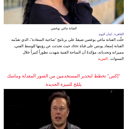
الفنانة ماغي بوغصن
القاهرة ـ لبنان اليوم
حلّت الفنانة ماغي بوغصن ضيفةً على برنامج "صاحبة السعادة"، الذي تقدّمه
الفنانة إسعاد يونس على قناة dmc، حيث تحدثت عن رؤيتها للوسط الفني،
مميزاته وتحدياته، مؤكدةً أن الساحة الفنية شهدت تطوراً كبيراً خلال
السنوات...
المزيد
"إكس" تخطط لتحذير المستخدمين من الصور المعدلة وماسك
يلمّح للميزة الجديدة