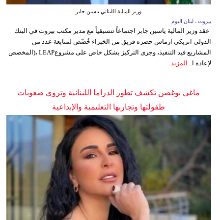
وزير المالية اللبناني ياسين جابر
بيروت ـ لبنان اليوم
عقد وزير المالية ياسين جابر اجتماعاً تنسيقياً مع مدير مكتب بيروت في البنك
الدولي انريكي ارماس حضره فريق من الخبراء خُصِّص لمتابعة عدد من
المشاريع قيد التنفيذ، وجرى التركيز بشكل خاص على مشروعLEAP ،(المخصص
لإعادة ا...
المزيد
ماغي بوغصن تكشف تطور الدراما اللبنانية وتروي صعوبات
طفولتها وتجاربها التعليمية والإبداعية