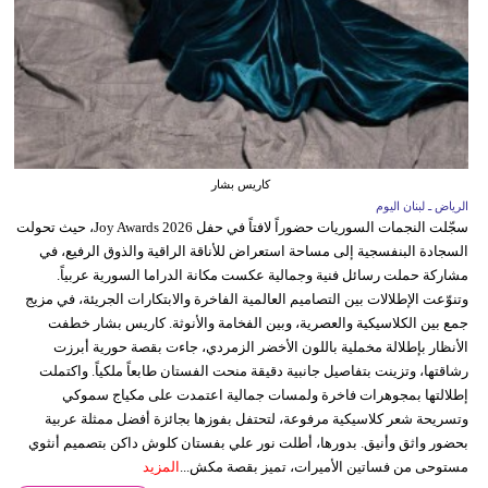
كاريس بشار
الرياض ـ لبنان اليوم
سجّلت النجمات السوريات حضوراً لافتاً في حفل Joy Awards 2026، حيث تحولت
السجادة البنفسجية إلى مساحة استعراض للأناقة الراقية والذوق الرفيع، في
مشاركة حملت رسائل فنية وجمالية عكست مكانة الدراما السورية عربياً.
وتنوّعت الإطلالات بين التصاميم العالمية الفاخرة والابتكارات الجريئة، في مزيج
جمع بين الكلاسيكية والعصرية، وبين الفخامة والأنوثة. كاريس بشار خطفت
الأنظار بإطلالة مخملية باللون الأخضر الزمردي، جاءت بقصة حورية أبرزت
رشاقتها، وتزينت بتفاصيل جانبية دقيقة منحت الفستان طابعاً ملكياً. واكتملت
إطلالتها بمجوهرات فاخرة ولمسات جمالية اعتمدت على مكياج سموكي
وتسريحة شعر كلاسيكية مرفوعة، لتحتفل بفوزها بجائزة أفضل ممثلة عربية
بحضور واثق وأنيق. بدورها، أطلت نور علي بفستان كلوش داكن بتصميم أنثوي
مستوحى من فساتين الأميرات، تميز بقصة مكش...
المزيد