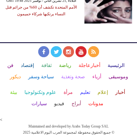
GMT 19:48 2025 الثلاثاء ,25 تشرين الثاني / نوفمبر
الأمم المتحدة تكشف أن 60% من جرائم قتل
النساء يرتكبها شركاء حميمون
الرئيسية
أخبارعاجلة
رياضة
ثقافة
إقتصاد
فن
وموسيقى
أزياء
صحة وتغذية
سياحة وسفر
ديكور
أخبار
إعلام
تعليم
مرأة
علوم وتكنولوجيا
بيئة
مدونات
أبراج
فيديو
سيارات
<
Maintained and developed by Arabs Today Group SAL
جميع الحقوق محفوظة لمجموعة العرب اليوم الاعلامية 2025 ©