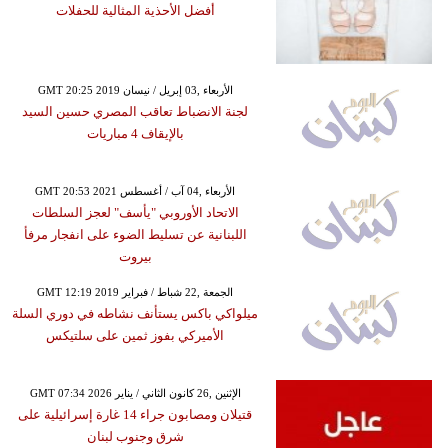
أفضل الأحذية المثالية للحفلات
GMT 20:25 2019 الأربعاء ,03 إبريل / نيسان
لجنة الانضباط تعاقب المصري حسين السيد
بالإيقاف 4 مباريات
GMT 20:53 2021 الأربعاء ,04 آب / أغسطس
الاتحاد الأوروبي "يأسف" لعجز السلطات
اللبنانية عن تسليط الضوء على انفجار مرفأ
بيروت
GMT 12:19 2019 الجمعة ,22 شباط / فبراير
ميلواكي باكس يستأنف نشاطه في دوري السلة
الأميركي بفوز ثمين على سلتيكس
GMT 07:34 2026 الإثنين ,26 كانون الثاني / يناير
قتيلان ومصابون جراء 14 غارة إسرائيلية على
شرق وجنوب لبنان