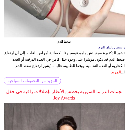
ضغط الدم
واشنطن ـ لبنان اليوم
تشير الدكتورة سيفينتش ماميدغوسينوفا، أخصائية أمراض القلب، إلى أن ارتفاع
ضغط الدم قد يكون مؤشرا على وجود خلل كامن في الغدة الدرقية أو الغدد
الكظرية أو الغدة النخامية. ووفقا للطبيبة، غالبا ما يُشير ارتفاع ضغط الدم
ا...
المزيد
المزيد من التحقيقات السياحية
نجمات الدراما السورية يخطفن الأنظار بإطلالات راقية في حفل
Joy Awards