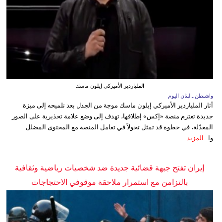
الملياردير الأميركي إيلون ماسك
واشنطن ـ لبنان اليوم
أثار الملياردير الأميركي إيلون ماسك موجة من الجدل بعد تلميحه إلى ميزة
جديدة تعتزم منصة «إكس» إطلاقها، تهدف إلى وضع علامة تحذيرية على الصور
المعدّلة، في خطوة قد تمثل تحولاً في تعامل المنصة مع المحتوى المضلل
وا...
المزيد
إيران تفتح جبهة قضائية جديدة ضد شخصيات رياضية وثقافية
بالتزامن مع استمرار ملاحقة موقوفي الاحتجاجات