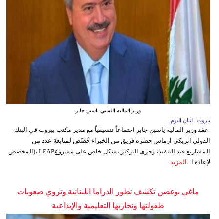
وزير المالية اللبناني ياسين جابر
بيروت ـ لبنان اليوم
عقد وزير المالية ياسين جابر اجتماعاً تنسيقياً مع مدير مكتب بيروت في البنك
الدولي انريكي ارماس حضره فريق من الخبراء خُصِّص لمتابعة عدد من
المشاريع قيد التنفيذ، وجرى التركيز بشكل خاص على مشروعLEAP ،(المخصص
لإعادة ا...
المزيد
ماغي بوغصن تكشف تطور الدراما اللبنانية وتروي صعوبات
طفولتها وتجاربها التعليمية والإبداعية