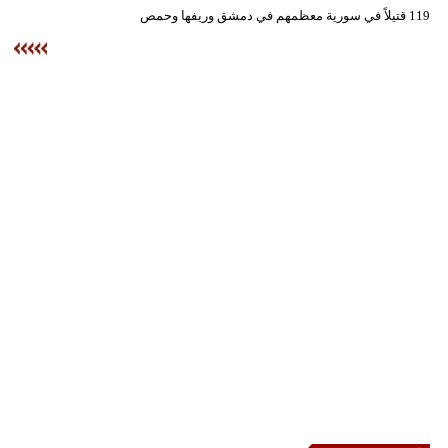
وسفر
119 قتيلاً في سورية معظمهم في دمشق وريفها وحمص
ديكور
أخبار
إعلام
تعليم
مرأة
أزياء
إسلامية
علوم
وتكنولوجيا
بيئة