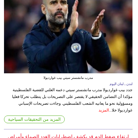
مدرب مانشستر سيتي بيب غوارديولا
لندن ـ لبنان اليوم
جدد بيب غوارديولا مدرب مانشستر سيتي دعمه العلني للقضية الفلسطينية
مؤكدا أن التضامن الحقيقي لا يقتصر على التصريحات بل يتطلب تحركا فعليا
ومسؤولية نحو ما يعانيه الشعب الفلسطيني. وجاءت تصريحات الإسباني
غوارديولا خلا...
المزيد
المزيد من التحقيقات السياحية
إرتفاع ضغط الدم قد يكشف اضطرابات الغدد الصماء وأمراض