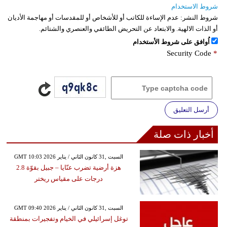
شروط الاستخدام
شروط النشر:
عدم الإساءة للكاتب أو للأشخاص أو للمقدسات أو مهاجمة الأديان
أو الذات الالهية. والابتعاد عن التحريض الطائفي والعنصري والشتائم.
اُوافق على شروط الأستخدام
Security Code
*
أرسل التعليق
أخبار ذات صلة
GMT 10:03 2026 السبت ,31 كانون الثاني / يناير
هزة أرضية تضرب عنّايا – جبيل بقوّة 2.8
درجات على مقياس ريختر
GMT 09:40 2026 السبت ,31 كانون الثاني / يناير
توغل إسرائيلي في الخيام وتفجيرات بمنطقة