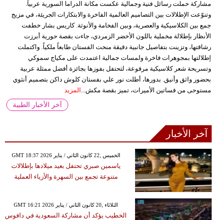
مشاركة حملت رسائل فنية وجمالية عكست مكانة الدراما السورية عربياً.
وتنوّعت الإطلالات بين التصاميم العالمية الفاخرة والابتكارات الجريئة، في مزيج
جمع بين الكلاسيكية والعصرية، وبين الفخامة والأنوثة. كاريس بشار خطفت
الأنظار بإطلالة مخملية باللون الأخضر الزمردي، جاءت بقصة حورية أبرزت
رشاقتها، وتزينت بتفاصيل جانبية دقيقة منحت الفستان طابعاً ملكياً. واكتملت
إطلالتها بمجوهرات فاخرة ولمسات جمالية اعتمدت على مكياج سموكي
وتسريحة شعر كلاسيكية مرفوعة، لتحتفل بفوزها بجائزة أفضل ممثلة عربية
بحضور واثق وأنيق. بدورها، أطلت نور علي بفستان كلوش داكن بتصميم أنثوي
مستوحى من فساتين الأميرات، تميز بقصة مكش...
المزيد
آخر الأخبار الطبية
آخر الأخبار
GMT 18:37 2026 الخميس ,22 كانون الثاني / يناير
ياسمين صبري تحتفل بعيد ميلادها بإطلالات
متنوعة تجمع بين السهرة والأزياء العملية
GMT 16:21 2026 الثلاثاء ,20 كانون الثاني / يناير
الخطيب يؤكد أن مشاركة السعودية في دافوس