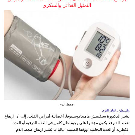
التمثيل الغذائي والسكري
ضغط الدم
واشنطن ـ لبنان اليوم
تشير الدكتورة سيفينتش ماميدغوسينوفا، أخصائية أمراض القلب، إلى أن ارتفاع
ضغط الدم قد يكون مؤشرا على وجود خلل كامن في الغدة الدرقية أو الغدد
الكظرية أو الغدة النخامية. ووفقا للطبيبة، غالبا ما يُشير ارتفاع ضغط الدم