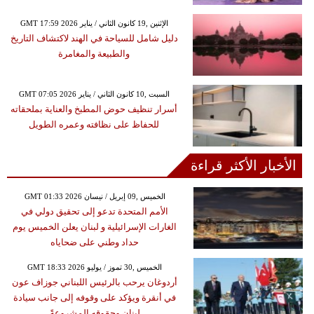
GMT 17:59 2026 الإثنين ,19 كانون الثاني / يناير
دليل شامل للسياحة في الهند لاكتشاف التاريخ
والطبيعة والمغامرة
GMT 07:05 2026 السبت ,10 كانون الثاني / يناير
أسرار تنظيف حوض المطبخ والعناية بملحقاته
للحفاظ على نظافته وعمره الطويل
الأخبار الأكثر قراءة
GMT 01:33 2026 الخميس ,09 إبريل / نيسان
الأمم المتحدة تدعو إلى تحقيق دولي في
الغارات الإسرائيلية و لبنان يعلن الخميس يوم
حداد وطني على ضحاياه
GMT 18:33 2026 الخميس ,30 تموز / يوليو
أردوغان يرحب بالرئيس اللبناني جوزاف عون
في أنقرة ويؤكد على وقوفه إلى جانب سيادة
لبنان وحقوقه المشروعةً