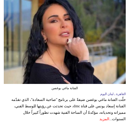
الفنانة ماغي بوغصن
القاهرة ـ لبنان اليوم
حلّت الفنانة ماغي بوغصن ضيفةً على برنامج "صاحبة السعادة"، الذي تقدّمه
الفنانة إسعاد يونس على قناة dmc، حيث تحدثت عن رؤيتها للوسط الفني،
مميزاته وتحدياته، مؤكدةً أن الساحة الفنية شهدت تطوراً كبيراً خلال
السنوات...
المزيد