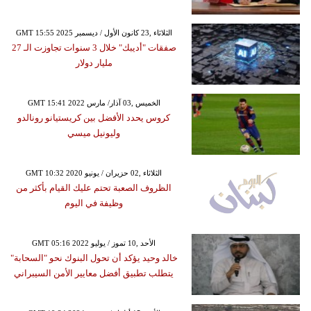
GMT 15:55 2025 الثلاثاء ,23 كانون الأول / ديسمبر
صفقات "أديبك" خلال 3 سنوات تجاوزت الـ 27
مليار دولار
GMT 15:41 2022 الخميس ,03 آذار/ مارس
كروس يحدد الأفضل بين كريستيانو رونالدو
وليونيل ميسي
GMT 10:32 2020 الثلاثاء ,02 حزيران / يونيو
الظروف الصعبة تحتم عليك القيام بأكثر من
وظيفة في اليوم
GMT 05:16 2022 الأحد ,10 تموز / يوليو
خالد وحيد يؤكد أن تحول البنوك نحو "السحابة"
يتطلب تطبيق أفضل معايير الأمن السيبراني