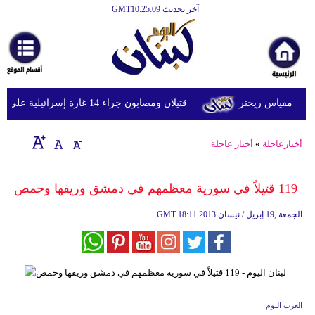
آخر تحديث GMT10:25:09
الرئيسية
أخبارعاجلة
رياضة
قتيلان ومصابون جراء 14 غارة إسرائيلية على شرق وجنوب لبنان
ثقافة
إقتصاد
أخبارعاجلة
»
أخبار عاجلة
فن
119 قتيلاً في سورية معظمهم في دمشق وريفها وحمص
وموسيقى
18:11 2013 الجمعة ,19 إبريل / نيسان
GMT
أزياء
صحة
وتغذية
سياحة
العرب اليوم