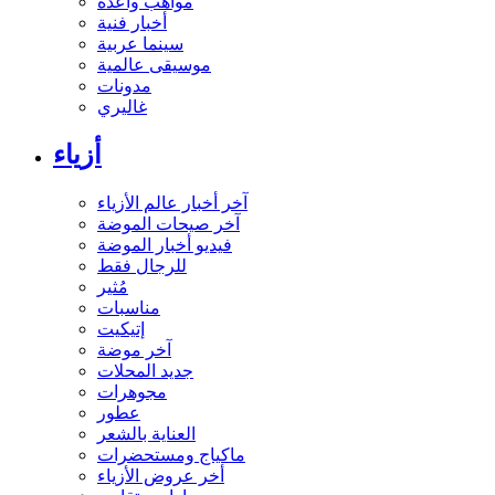
مواهب واعدة
أخبار فنية
سينما عربية
موسيقى عالمية
مدونات
غاليري
أزياء
آخر أخبار عالم الأزياء
آخر صيحات الموضة
فيديو أخبار الموضة
للرجال فقط
مُثير
مناسبات
إتيكيت
آخر موضة
جديد المحلات
مجوهرات
عطور
العناية بالشعر
ماكياج ومستحضرات
أخر عروض الأزياء