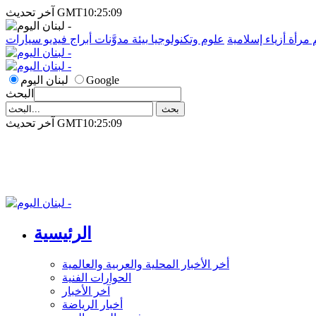
آخر تحديث GMT10:25:09
م
مرأة
أزياء إسلامية
علوم وتكنولوجيا
بيئة
مدوَّنات
أبراج
فيديو
سيارات
Google
لبنان اليوم
البحث
آخر تحديث GMT10:25:09
الرئيسية
أخر الأخبار المحلية والعربية والعالمية
الحوارات الفنية
آخر الأخبار
أخبار الرياضة