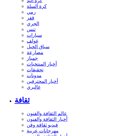
كرة اليد
كرة السلة
رمي
قفز
الجري
تنس
سيارات
غولف
سباق الخيل
مصارعة
جمباز
أخبار المنتخبات
تحقيقات
مدونات
أخبار المحترفين
غاليري
ثقافة
عالم الثقافة والفنون
أخبار الثقافة والفنون
فيديو ثقافة وفن
مهرجانات عربية