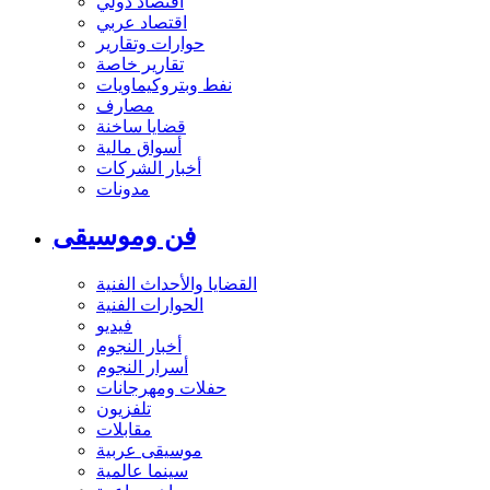
اقتصاد دولي
اقتصاد عربي
حوارات وتقارير
تقارير خاصة
نفط وبتروكيماويات
مصارف
قضايا ساخنة
أسواق مالية
أخبار الشركات
مدونات
فن وموسيقى
القضايا والأحداث الفنية
الحوارات الفنية
فيديو
أخبار النجوم
أسرار النجوم
حفلات ومهرجانات
تلفزيون
مقابلات
موسيقى عربية
سينما عالمية