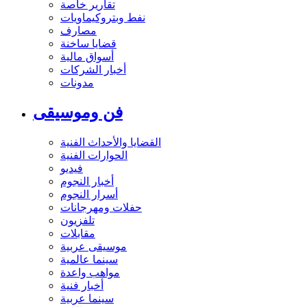
تقارير خاصة
نفط وبتروكيماويات
مصارف
قضايا ساخنة
أسواق مالية
أخبار الشركات
مدونات
فن وموسيقى
القضايا والأحداث الفنية
الحوارات الفنية
فيديو
أخبار النجوم
أسرار النجوم
حفلات ومهرجانات
تلفزيون
مقابلات
موسيقى عربية
سينما عالمية
مواهب واعدة
أخبار فنية
سينما عربية