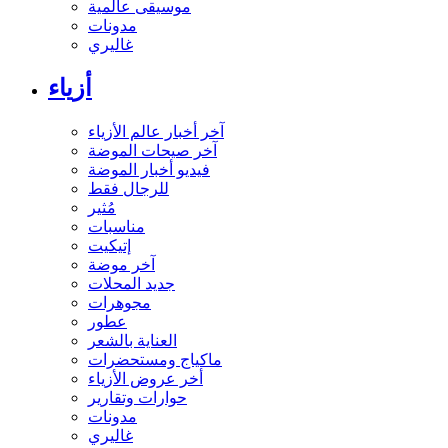
موسيقى عالمية
مدونات
غاليري
أزياء
آخر أخبار عالم الأزياء
آخر صيحات الموضة
فيديو أخبار الموضة
للرجال فقط
مُثير
مناسبات
إتيكيت
آخر موضة
جديد المحلات
مجوهرات
عطور
العناية بالشعر
ماكياج ومستحضرات
أخر عروض الأزياء
حوارات وتقارير
مدونات
غاليري