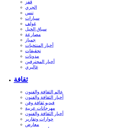
قفز
الجري
تنس
سيارات
غولف
سباق الخيل
مصارعة
جمباز
أخبار المنتخبات
تحقيقات
مدونات
أخبار المحترفين
غاليري
ثقافة
عالم الثقافة والفنون
أخبار الثقافة والفنون
فيديو ثقافة وفن
مهرجانات عربية
أخبار الثقافة والفنون
حوارات وتقارير
معارض