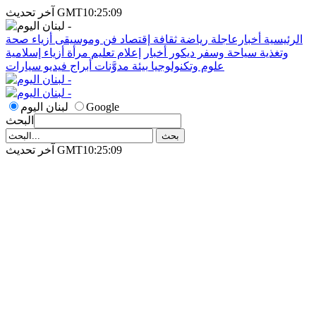
آخر تحديث GMT10:25:09
الرئيسية
أخبارعاجلة
رياضة
ثقافة
إقتصاد
فن وموسيقى
أزياء
صحة
وتغذية
سياحة وسفر
ديكور
أخبار
إعلام
تعليم
مرأة
أزياء إسلامية
علوم وتكنولوجيا
بيئة
مدوَّنات
أبراج
فيديو
سيارات
Google
لبنان اليوم
البحث
آخر تحديث GMT10:25:09