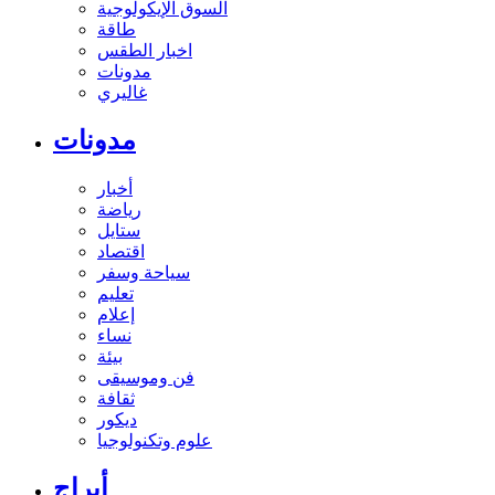
السوق الإيكولوجية
طاقة
اخبار الطقس
مدونات
غاليري
مدونات
أخبار
رياضة
ستايل
اقتصاد
سياحة وسفر
تعليم
إعلام
نساء
بيئة
فن وموسيقى
ثقافة
ديكور
علوم وتكنولوجيا
أبراج