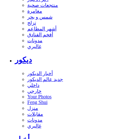
منتجعات صحية
مغامرة
شمس و بحر
تزلج
أشهر المطاعم
أفخم الفنادق
مدونات
غاليري
ديكور
أخبار الديكور
جديد عالم الديكور
داخلي
خارجي
Your Photos
Feng Shui
منزل
مقابلات
مدونات
غاليري