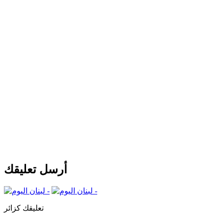
أرسل تعليقك
تعليقك كزائر