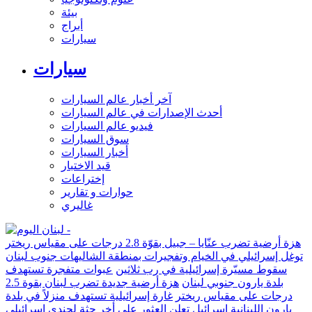
بيئة
أبراج
سيارات
سيارات
آخر أخبار عالم السيارات
أحدث الإصدارات في عالم السيارات
فيديو عالم السيارات
سوق السيارات
أخبار السيارات
قيد الاختبار
إختراعات
حوارات و تقارير
غاليري
هزة أرضية تضرب عنّايا – جبيل بقوّة 2.8 درجات على مقياس ريختر
توغل إسرائيلي في الخيام وتفجيرات بمنطقة الشاليهات جنوب لبنان
سقوط مسيّرة إسرائيلية في رب ثلاثين
عبوات متفجرة تستهدف
بلدة يارون جنوبي لبنان
هزة أرضية جديدة تضرب لبنان بقوة 2.5
درجات على مقياس ريختر
غارة إسرائيلية تستهدف منزلاً في بلدة
يارون اللبنانية
إسرائيل تعلن العثور على أخر جثة لجندي إسرائيلي