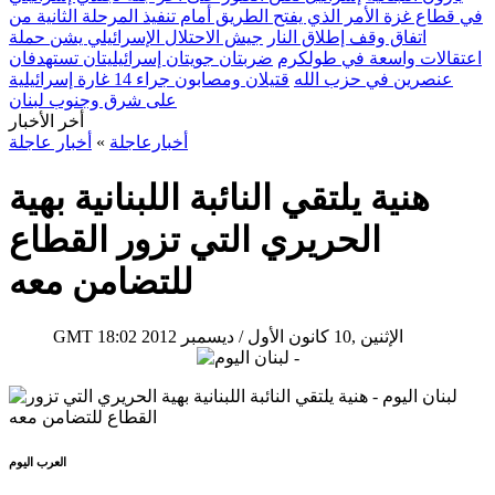
في قطاع غزة الأمر الذي يفتح الطريق أمام تنفيذ المرحلة الثانية من
اتفاق وقف إطلاق النار
جيش الاحتلال الإسرائيلي يشن حملة
اعتقالات واسعة في طولكرم
ضربتان جويتان إسرائيليتان تستهدفان
عنصرين في حزب الله
قتيلان ومصابون جراء 14 غارة إسرائيلية
على شرق وجنوب لبنان
أخر الأخبار
أخبارعاجلة
»
أخبار عاجلة
هنية يلتقي النائبة اللبنانية بهية
الحريري التي تزور القطاع
للتضامن معه
18:02 2012 الإثنين ,10 كانون الأول / ديسمبر
GMT
العرب اليوم