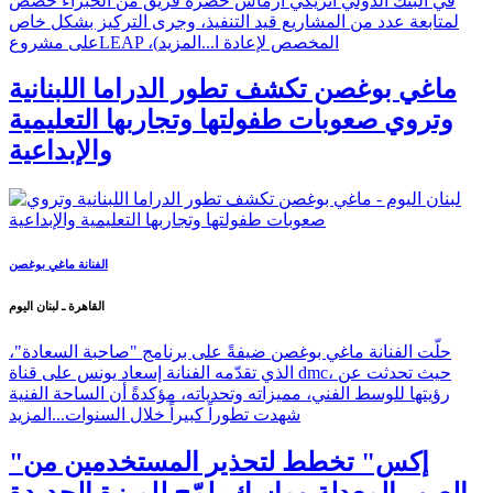
في البنك الدولي انريكي ارماس حضره فريق من الخبراء خُصِّص
لمتابعة عدد من المشاريع قيد التنفيذ، وجرى التركيز بشكل خاص
على مشروعLEAP ،(المخصص لإعادة ا...
المزيد
ماغي بوغصن تكشف تطور الدراما اللبنانية
وتروي صعوبات طفولتها وتجاربها التعليمية
والإبداعية
الفنانة ماغي بوغصن
القاهرة ـ لبنان اليوم
حلّت الفنانة ماغي بوغصن ضيفةً على برنامج "صاحبة السعادة"،
الذي تقدّمه الفنانة إسعاد يونس على قناة dmc، حيث تحدثت عن
رؤيتها للوسط الفني، مميزاته وتحدياته، مؤكدةً أن الساحة الفنية
شهدت تطوراً كبيراً خلال السنوات...
المزيد
"إكس" تخطط لتحذير المستخدمين من