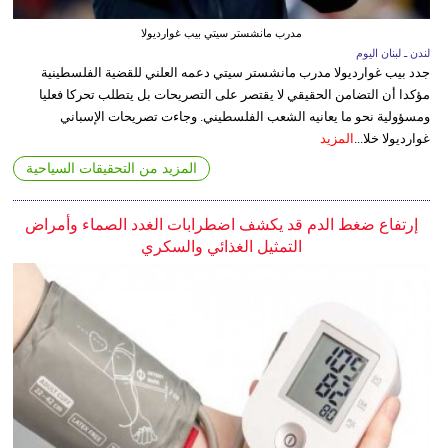
مدرب مانشستر سيتي بيب غوارديولا
لندن ـ لبنان اليوم
جدد بيب غوارديولا مدرب مانشستر سيتي دعمه العلني للقضية الفلسطينية
مؤكدا أن التضامن الحقيقي لا يقتصر على التصريحات بل يتطلب تحركا فعليا
ومسؤولية نحو ما يعانيه الشعب الفلسطيني. وجاءت تصريحات الإسباني
غوارديولا خلا...
المزيد
المزيد من التحقيقات السياحية
إرتفاع ضغط الدم قد يكشف اضطرابات الغدد الصماء وأمراض
التمثيل الغذائي والسكري