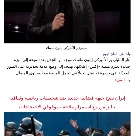
الملياردير الأميركي إيلون ماسك
واشنطن ـ لبنان اليوم
أثار الملياردير الأميركي إيلون ماسك موجة من الجدل بعد تلميحه إلى ميزة
جديدة تعتزم منصة «إكس» إطلاقها، تهدف إلى وضع علامة تحذيرية على الصور
المعدّلة، في خطوة قد تمثل تحولاً في تعامل المنصة مع المحتوى المضلل
وا...
المزيد
إيران تفتح جبهة قضائية جديدة ضد شخصيات رياضية وثقافية
بالتزامن مع استمرار ملاحقة موقوفي الاحتجاجات