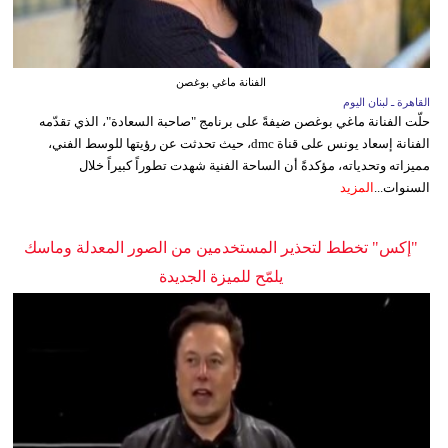
الفنانة ماغي بوغصن
القاهرة ـ لبنان اليوم
حلّت الفنانة ماغي بوغصن ضيفةً على برنامج "صاحبة السعادة"، الذي تقدّمه
الفنانة إسعاد يونس على قناة dmc، حيث تحدثت عن رؤيتها للوسط الفني،
مميزاته وتحدياته، مؤكدةً أن الساحة الفنية شهدت تطوراً كبيراً خلال
السنوات...
المزيد
"إكس" تخطط لتحذير المستخدمين من الصور المعدلة وماسك
يلمّح للميزة الجديدة