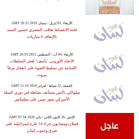
GMT 20:25 2019 الأربعاء ,03 إبريل / نيسان
لجنة الانضباط تعاقب المصري حسين السيد
بالإيقاف 4 مباريات
GMT 20:53 2021 الأربعاء ,04 آب / أغسطس
الاتحاد الأوروبي "يأسف" لعجز السلطات
اللبنانية عن تسليط الضوء على انفجار مرفأ
بيروت
GMT 12:19 2019 الجمعة ,22 شباط / فبراير
ميلواكي باكس يستأنف نشاطه في دوري السلة
الأميركي بفوز ثمين على سلتيكس
GMT 07:34 2026 الإثنين ,26 كانون الثاني / يناير
قتيلان ومصابون جراء 14 غارة إسرائيلية على
شرق وجنوب لبنان