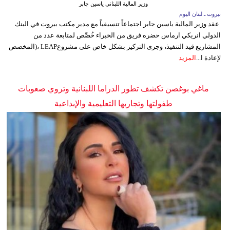
وزير المالية اللبناني ياسين جابر
بيروت ـ لبنان اليوم
عقد وزير المالية ياسين جابر اجتماعاً تنسيقياً مع مدير مكتب بيروت في البنك
الدولي انريكي ارماس حضره فريق من الخبراء خُصِّص لمتابعة عدد من
المشاريع قيد التنفيذ، وجرى التركيز بشكل خاص على مشروعLEAP ،(المخصص
لإعادة ا...
المزيد
ماغي بوغصن تكشف تطور الدراما اللبنانية وتروي صعوبات
طفولتها وتجاربها التعليمية والإبداعية