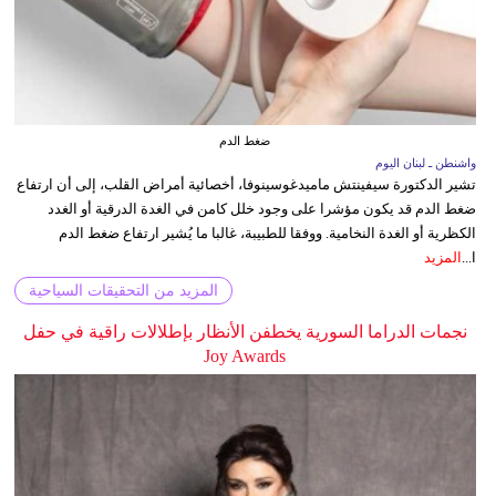
ضغط الدم
واشنطن ـ لبنان اليوم
تشير الدكتورة سيفينتش ماميدغوسينوفا، أخصائية أمراض القلب، إلى أن ارتفاع
ضغط الدم قد يكون مؤشرا على وجود خلل كامن في الغدة الدرقية أو الغدد
الكظرية أو الغدة النخامية. ووفقا للطبيبة، غالبا ما يُشير ارتفاع ضغط الدم
ا...
المزيد
المزيد من التحقيقات السياحية
نجمات الدراما السورية يخطفن الأنظار بإطلالات راقية في حفل
Joy Awards