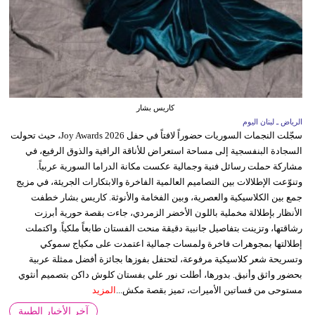
كاريس بشار
الرياض ـ لبنان اليوم
سجّلت النجمات السوريات حضوراً لافتاً في حفل Joy Awards 2026، حيث تحولت
السجادة البنفسجية إلى مساحة استعراض للأناقة الراقية والذوق الرفيع، في
مشاركة حملت رسائل فنية وجمالية عكست مكانة الدراما السورية عربياً.
وتنوّعت الإطلالات بين التصاميم العالمية الفاخرة والابتكارات الجريئة، في مزيج
جمع بين الكلاسيكية والعصرية، وبين الفخامة والأنوثة. كاريس بشار خطفت
الأنظار بإطلالة مخملية باللون الأخضر الزمردي، جاءت بقصة حورية أبرزت
رشاقتها، وتزينت بتفاصيل جانبية دقيقة منحت الفستان طابعاً ملكياً. واكتملت
إطلالتها بمجوهرات فاخرة ولمسات جمالية اعتمدت على مكياج سموكي
وتسريحة شعر كلاسيكية مرفوعة، لتحتفل بفوزها بجائزة أفضل ممثلة عربية
بحضور واثق وأنيق. بدورها، أطلت نور علي بفستان كلوش داكن بتصميم أنثوي
مستوحى من فساتين الأميرات، تميز بقصة مكش...
المزيد
آخر الأخبار الطبية