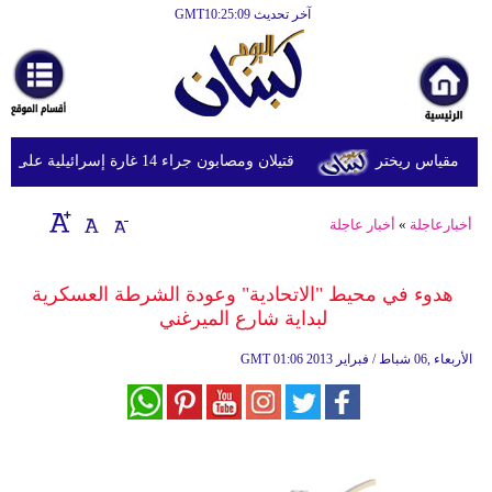
آخر تحديث GMT10:25:09
الرئيسية
أخبارعاجلة
رياضة
قتيلان ومصابون جراء 14 غارة إسرائيلية على شرق وجنوب لبنان
ثقافة
إقتصاد
أخبارعاجلة
»
أخبار عاجلة
فن
هدوء في محيط "الاتحادية" وعودة الشرطة العسكرية
وموسيقى
لبداية شارع الميرغني
أزياء
01:06 2013 الأربعاء ,06 شباط / فبراير
GMT
صحة
وتغذية
سياحة