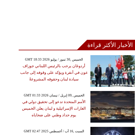
الأخبار الأكثر قراءة
GMT 18:33 2026 الخميس ,30 تموز / يوليو
أردوغان يرحب بالرئيس اللبناني جوزاف
عون في أنقرة ويؤكد على وقوفه إلى جانب
سيادة لبنان وحقوقه المشروعةً
GMT 01:33 2026 الخميس ,09 إبريل / نيسان
الأمم المتحدة تدعو إلى تحقيق دولي في
الغارات الإسرائيلية و لبنان يعلن الخميس
يوم حداد وطني على ضحاياه
GMT 02:47 2025 السبت ,16 آب / أغسطس