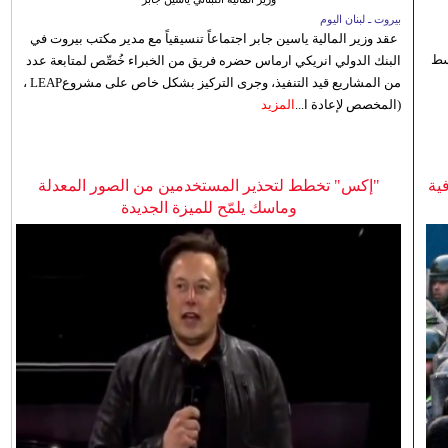
بيروت ـ لبنان اليوم
عقد وزير المالية ياسين جابر اجتماعاً تنسيقياً مع مدير مكتب بيروت في
 للوسط
البنك الدولي انريكي ارماس حضره فريق من الخبراء خُصِّص لمتابعة عدد
من المشاريع قيد التنفيذ، وجرى التركيز بشكل خاص على مشروعLEAP ،
(المخصص لإعادة ا...
المزيد
ية
"إكس" تخطط لتحذير المستخدمين من الصور المعدلة
وماسك يلمّح للميزة الجديدة