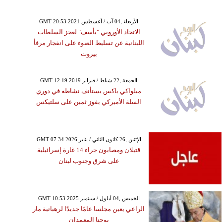
GMT 20:53 2021 الأربعاء ,04 آب / أغسطس
الاتحاد الأوروبي "يأسف" لعجز السلطات
اللبنانية عن تسليط الضوء على انفجار مرفأ
بيروت
GMT 12:19 2019 الجمعة ,22 شباط / فبراير
ميلواكي باكس يستأنف نشاطه في دوري
السلة الأميركي بفوز ثمين على سلتيكس
GMT 07:34 2026 الإثنين ,26 كانون الثاني / يناير
قتيلان ومصابون جراء 14 غارة إسرائيلية
على شرق وجنوب لبنان
GMT 10:53 2025 الخميس ,04 أيلول / سبتمبر
الراعي يعين مجلسا عامًا جديدًا لرهبانية مار
يوحنا المعمدان