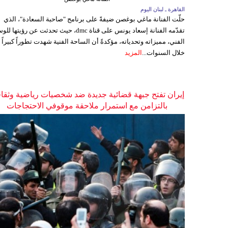
القاهرة ـ لبنان اليوم
حلّت الفنانة ماغي بوغصن ضيفةً على برنامج "صاحبة السعادة"، الذي
تقدّمه الفنانة إسعاد يونس على قناة dmc، حيث تحدثت عن رؤيتها
الفني، مميزاته وتحدياته، مؤكدةً أن الساحة الفنية شهدت تطوراً كبيراً
خلال السنوات...
المزيد
إيران تفتح جبهة قضائية جديدة ضد شخصيات رياضية وثقاف
بالتزامن مع استمرار ملاحقة موقوفي الاحتجاجات