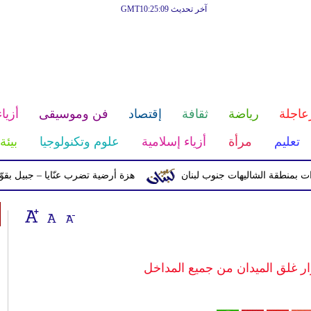
آخر تحديث GMT10:25:09
عاجلة
رياضة
ثقافة
إقتصاد
فن وموسيقى
أزياء
تعليم
مرأة
أزياء إسلامية
علوم وتكنولوجيا
بيئة
ة الشاليهات جنوب لبنان
هزة أرضية تضرب عنّايا – جبيل بقوّة 2.8 درجات على مقياس ريختر
ر غلق الميدان من جميع المداخل