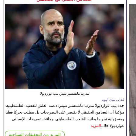
مدرب مانشستر سيتي بيب غوارديولا
لندن ـ لبنان اليوم
جدد بيب غوارديولا مدرب مانشستر سيتي دعمه العلني للقضية الفلسطينية
مؤكدا أن التضامن الحقيقي لا يقتصر على التصريحات بل يتطلب تحركا فعليا
ومسؤولية نحو ما يعانيه الشعب الفلسطيني. وجاءت تصريحات الإسباني
غوارديولا خلا...
المزيد
المزيد من التحقيقات السياحية