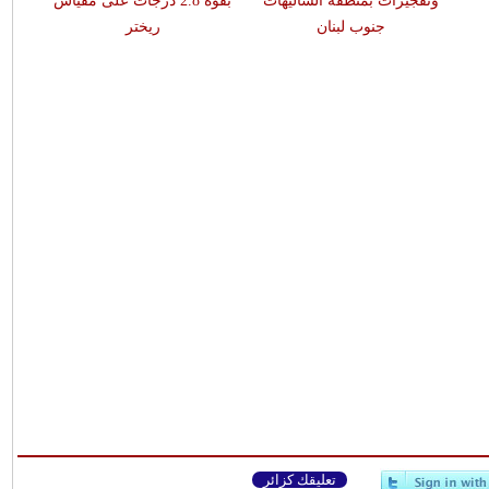
وتفجيرات بمنطقة الشاليهات
بقوّة 2.8 درجات على مقياس
جنوب لبنان
ريختر
تعليقك كزائر