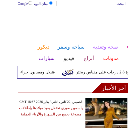
البحث
لبنان اليوم
Google
صحة وتغذية
سياحة وسفر
ديكور
مدونات
أبراج
فيديو
سيارات
قتيلان ومصابون جراء 14 غارة إسرائيلية على شرق وجنوب لبنان
آخر الأخبار
GMT 18:37 2026 الخميس ,22 كانون الثاني / يناير
ياسمين صبري تحتفل بعيد ميلادها بإطلالات
متنوعة تجمع بين السهرة والأزياء العملية