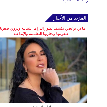
المزيد من الأخبار
ماغي بوغصن تكشف تطور الدراما اللبنانية وتروي صعوب
طفولتها وتجاربها التعليمية والإبداعية
الفنانة ماغي بوغصن