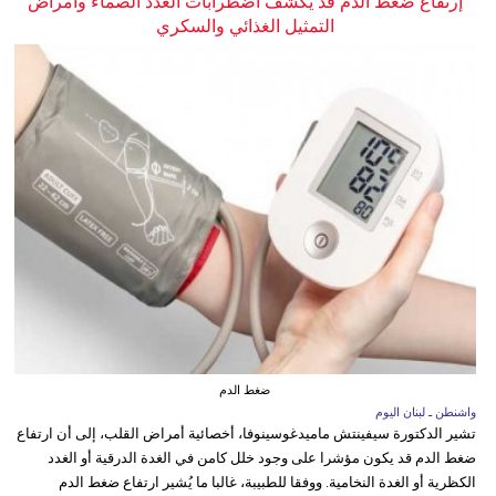
إرتفاع ضغط الدم قد يكشف اضطرابات الغدد الصماء وأمراض
التمثيل الغذائي والسكري
ضغط الدم
واشنطن ـ لبنان اليوم
تشير الدكتورة سيفينتش ماميدغوسينوفا، أخصائية أمراض القلب، إلى أن ارتفاع
ضغط الدم قد يكون مؤشرا على وجود خلل كامن في الغدة الدرقية أو الغدد
الكظرية أو الغدة النخامية. ووفقا للطبيبة، غالبا ما يُشير ارتفاع ضغط الدم