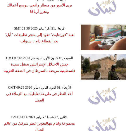
ترى الأمور من منظار واقعي تتوسع أعمالك
وتحرز أرباحًا
GMT 21:38 2025 الأربعاء ,21 أيار / مايو
لعبة "فورتنايت" تعود إلى متجر تطبيقات "أبل"
بعد انقطاع دام 5 سنوات
GMT 07:18 2023 السبت ,16 كانون الأول / ديسمبر
جيش الاحتلال الإسرائيلي يعتقل سيدة
فلسطينية مريضة بالسرطان في الضفة الغربية
GMT 09:23 2020 الأربعاء ,01 كانون الثاني / يناير
أعد النظر في طريقة تعاطيك مع الزملاء في
العمل
GMT 23:14 2021 الإثنين ,22 شباط / فبراير
مجموعة وليام بنهاليغونز عطر شرقيّ من عالم
الخيال