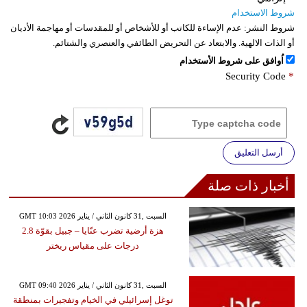
شروط الاستخدام
شروط النشر:
عدم الإساءة للكاتب أو للأشخاص أو للمقدسات أو مهاجمة الأديان
أو الذات الالهية. والابتعاد عن التحريض الطائفي والعنصري والشتائم.
اُوافق على شروط الأستخدام
Security Code
*
أرسل التعليق
أخبار ذات صلة
GMT 10:03 2026 السبت ,31 كانون الثاني / يناير
هزة أرضية تضرب عنّايا – جبيل بقوّة 2.8
درجات على مقياس ريختر
GMT 09:40 2026 السبت ,31 كانون الثاني / يناير
توغل إسرائيلي في الخيام وتفجيرات بمنطقة