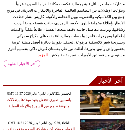
مشاركة حملت رسائل فنية وجمالية عكست مكانة الدراما السورية عربياً.
وتنوّعت الإطلالات بين التصاميم العالمية الفاخرة والابتكارات الجريئة، في مزيج
جمع بين الكلاسيكية والعصرية، وبين الفخامة والأنوثة. كاريس بشار خطفت
الأنظار بإطلالة مخملية باللون الأخضر الزمردي، جاءت بقصة حورية أبرزت
رشاقتها، وتزينت بتفاصيل جانبية دقيقة منحت الفستان طابعاً ملكياً. واكتملت
إطلالتها بمجوهرات فاخرة ولمسات جمالية اعتمدت على مكياج سموكي
وتسريحة شعر كلاسيكية مرفوعة، لتحتفل بفوزها بجائزة أفضل ممثلة عربية
بحضور واثق وأنيق. بدورها، أطلت نور علي بفستان كلوش داكن بتصميم أنثوي
مستوحى من فساتين الأميرات، تميز بقصة مكش...
المزيد
آخر الأخبار الطبية
آخر الأخبار
GMT 18:37 2026 الخميس ,22 كانون الثاني / يناير
ياسمين صبري تحتفل بعيد ميلادها بإطلالات
متنوعة تجمع بين السهرة والأزياء العملية
GMT 16:21 2026 الثلاثاء ,20 كانون الثاني / يناير
الخطيب يؤكد أن مشاركة السعودية في دافوس