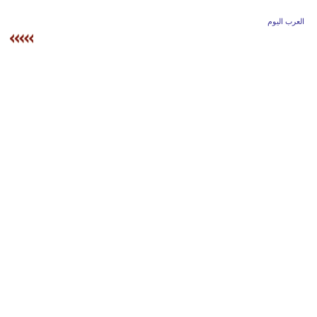
وسفر
العرب اليوم
ديكور
أخبار
إعلام
تعليم
مرأة
أزياء
إسلامية
علوم
وتكنولوجيا
بيئة