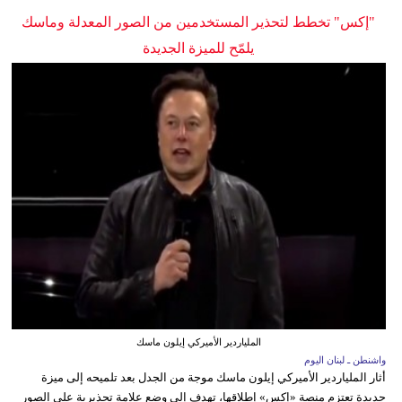
"إكس" تخطط لتحذير المستخدمين من الصور المعدلة وماسك
يلمّح للميزة الجديدة
الملياردير الأميركي إيلون ماسك
واشنطن ـ لبنان اليوم
أثار الملياردير الأميركي إيلون ماسك موجة من الجدل بعد تلميحه إلى ميزة
جديدة تعتزم منصة «إكس» إطلاقها، تهدف إلى وضع علامة تحذيرية على الصور