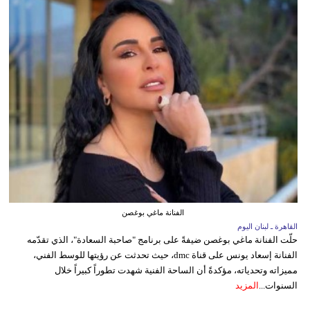
الفنانة ماغي بوغصن
القاهرة ـ لبنان اليوم
حلّت الفنانة ماغي بوغصن ضيفةً على برنامج "صاحبة السعادة"، الذي تقدّمه
الفنانة إسعاد يونس على قناة dmc، حيث تحدثت عن رؤيتها للوسط الفني،
مميزاته وتحدياته، مؤكدةً أن الساحة الفنية شهدت تطوراً كبيراً خلال
السنوات...
المزيد