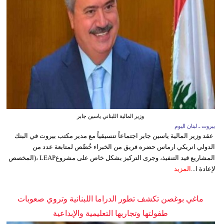
وزير المالية اللبناني ياسين جابر
بيروت ـ لبنان اليوم
عقد وزير المالية ياسين جابر اجتماعاً تنسيقياً مع مدير مكتب بيروت في البنك
الدولي انريكي ارماس حضره فريق من الخبراء خُصِّص لمتابعة عدد من
المشاريع قيد التنفيذ، وجرى التركيز بشكل خاص على مشروعLEAP ،(المخصص
لإعادة ا...
المزيد
ماغي بوغصن تكشف تطور الدراما اللبنانية وتروي صعوبات
طفولتها وتجاربها التعليمية والإبداعية