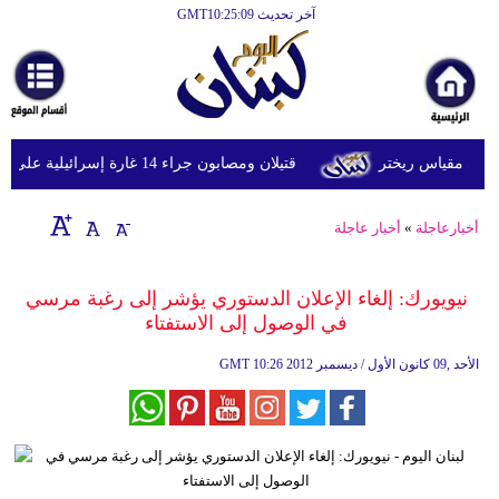
آخر تحديث GMT10:25:09
الرئيسية
أخبارعاجلة
رياضة
قتيلان ومصابون جراء 14 غارة إسرائيلية على شرق وجنوب لبنان
ثقافة
إقتصاد
أخبارعاجلة
»
أخبار عاجلة
فن
نيويورك: إلغاء الإعلان الدستوري يؤشر إلى رغبة مرسي
وموسيقى
في الوصول إلى الاستفتاء
أزياء
10:26 2012 الأحد ,09 كانون الأول / ديسمبر
GMT
صحة
وتغذية
سياحة