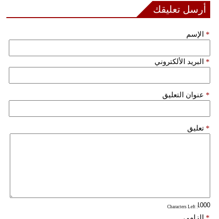
مدوَّنات
أرسل تعليقك
أبراج
*
الإسم
فيديو
*
البريد الألكتروني
سيارات
*
عنوان التعليق
*
تعليق
: Characters Left
*
إلزامي