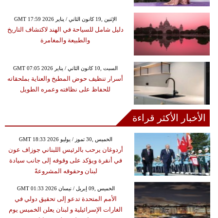
GMT 17:59 2026 الإثنين ,19 كانون الثاني / يناير
دليل شامل للسياحة في الهند لاكتشاف التاريخ
والطبيعة والمغامرة
GMT 07:05 2026 السبت ,10 كانون الثاني / يناير
أسرار تنظيف حوض المطبخ والعناية بملحقاته
للحفاظ على نظافته وعمره الطويل
الأخبار الأكثر قراءة
GMT 18:33 2026 الخميس ,30 تموز / يوليو
أردوغان يرحب بالرئيس اللبناني جوزاف عون
في أنقرة ويؤكد على وقوفه إلى جانب سيادة
لبنان وحقوقه المشروعةً
GMT 01:33 2026 الخميس ,09 إبريل / نيسان
الأمم المتحدة تدعو إلى تحقيق دولي في
الغارات الإسرائيلية و لبنان يعلن الخميس يوم