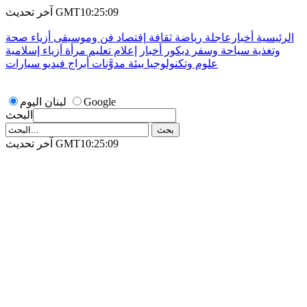
آخر تحديث GMT10:25:09
الرئيسية
أخبارعاجلة
رياضة
ثقافة
إقتصاد
فن وموسيقى
أزياء
صحة
وتغذية
سياحة وسفر
ديكور
أخبار
إعلام
تعليم
مرأة
أزياء إسلامية
علوم وتكنولوجيا
بيئة
مدوَّنات
أبراج
فيديو
سيارات
Google
لبنان اليوم
البحث
آخر تحديث GMT10:25:09