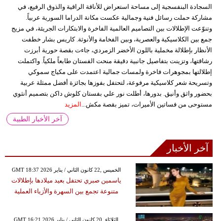
السجادة البنفسجية إلى مساحة استعراض للأناقة الراقية والذوق الرفيع، في
مشاركة حملت رسائل فنية وجمالية عكست مكانة الدراما السورية عربياً.
وتنوّعت الإطلالات بين التصاميم العالمية الفاخرة والابتكارات الجريئة، في مزيج
جمع بين الكلاسيكية والعصرية، وبين الفخامة والأنوثة. كاريس بشار خطفت
الأنظار بإطلالة مخملية باللون الأخضر الزمردي، جاءت بقصة حورية أبرزت
رشاقتها، وتزينت بتفاصيل جانبية دقيقة منحت الفستان طابعاً ملكياً. واكتملت
إطلالتها بمجوهرات فاخرة ولمسات جمالية اعتمدت على مكياج سموكي
وتسريحة شعر كلاسيكية مرفوعة، لتحتفل بفوزها بجائزة أفضل ممثلة عربية
بحضور واثق وأنيق. بدورها، أطلت نور علي بفستان كلوش داكن بتصميم أنثوي
مستوحى من فساتين الأميرات، تميز بقصة مكش...
المزيد
آخر الأخبار الطبية
آخر الأخبار
GMT 18:37 2026 الخميس ,22 كانون الثاني / يناير
ياسمين صبري تحتفل بعيد ميلادها بإطلالات
متنوعة تجمع بين السهرة والأزياء العملية
GMT 16:21 2026 الثلاثاء ,20 كانون الثاني / يناير