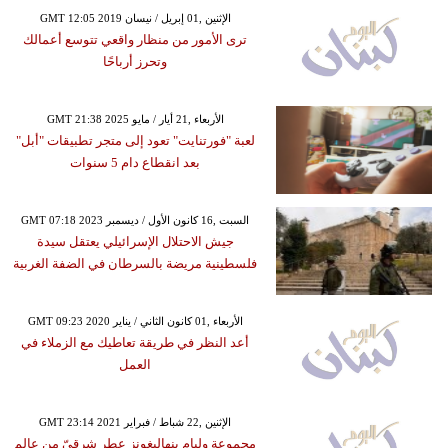
GMT 12:05 2019 الإثنين ,01 إبريل / نيسان
ترى الأمور من منظار واقعي تتوسع أعمالك
وتحرز أرباحًا
GMT 21:38 2025 الأربعاء ,21 أيار / مايو
لعبة "فورتنايت" تعود إلى متجر تطبيقات "أبل"
بعد انقطاع دام 5 سنوات
GMT 07:18 2023 السبت ,16 كانون الأول / ديسمبر
جيش الاحتلال الإسرائيلي يعتقل سيدة
فلسطينية مريضة بالسرطان في الضفة الغربية
GMT 09:23 2020 الأربعاء ,01 كانون الثاني / يناير
أعد النظر في طريقة تعاطيك مع الزملاء في
العمل
GMT 23:14 2021 الإثنين ,22 شباط / فبراير
مجموعة وليام بنهاليغونز عطر شرقيّ من عالم