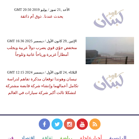
GMT 20:50 2019 الأحد ,21 تموز / يوليو
يحدث عندنا.. ذوق أم ذائقة
GMT 16:36 2025 الإثنين ,29 كانون الأول / ديسمبر
منخفض جوّي قوي يضرب دولاً عربية ويجلب
أمطاراً غزيرة ورياحاً عاتية وثلوجاً
GMT 12:15 2024 الثلاثاء ,24 كانون الأول / ديسمبر
نيسان وهوندا توقعان مذكرة تفاهم لدراسة
تكامل أعمالهما وإنشاء شركة قابضة مشتركة
لتشكلا ثالث أكبر شركة سيارات في العالم
الرئيسية
أخبارعاجلة
رياضة
ثقافة
إقتصاد
فن