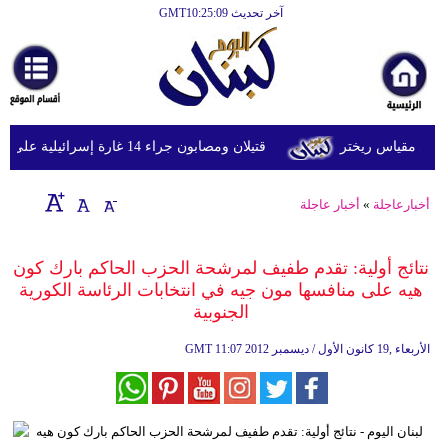
آخر تحديث GMT10:25:09
الرئيسية
أخبارعاجلة
رياضة
قتيلان ومصابون جراء 14 غارة إسرائيلية على شرق وجنوب لبنان
ثقافة
إقتصاد
أخبارعاجلة
»
أخبار عاجلة
فن
نتائج أولية: تقدم طفيف لمرشحة الحزب الحاكم بارك كون
وموسيقى
هيه على منافسها مون جيه في انتخابات الرئاسة الكورية
الجنوبية
أزياء
11:07 2012 الأربعاء ,19 كانون الأول / ديسمبر
GMT
صحة
وتغذية
سياحة