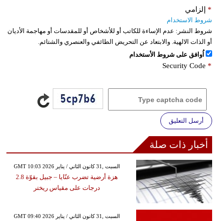
*
إلزامي
شروط الاستخدام
شروط النشر:
عدم الإساءة للكاتب أو للأشخاص أو للمقدسات أو مهاجمة الأديان
أو الذات الالهية. والابتعاد عن التحريض الطائفي والعنصري والشتائم.
اُوافق على شروط الأستخدام
Security Code
*
أرسل التعليق
أخبار ذات صلة
GMT 10:03 2026 السبت ,31 كانون الثاني / يناير
هزة أرضية تضرب عنّايا – جبيل بقوّة 2.8
درجات على مقياس ريختر
GMT 09:40 2026 السبت ,31 كانون الثاني / يناير