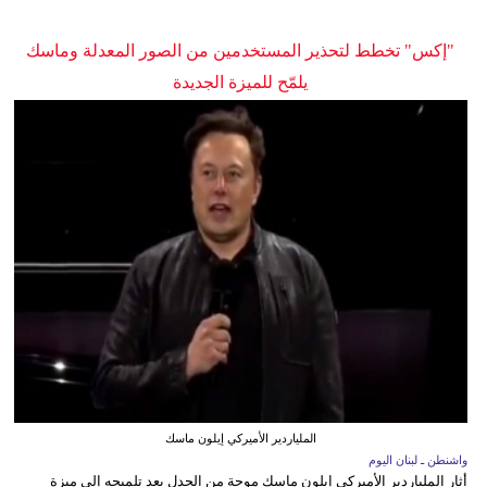
"إكس" تخطط لتحذير المستخدمين من الصور المعدلة وماسك
يلمّح للميزة الجديدة
الملياردير الأميركي إيلون ماسك
واشنطن ـ لبنان اليوم
أثار الملياردير الأميركي إيلون ماسك موجة من الجدل بعد تلميحه إلى ميزة