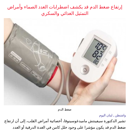
إرتفاع ضغط الدم قد يكشف اضطرابات الغدد الصماء وأمراض
التمثيل الغذائي والسكري
ضغط الدم
واشنطن ـ لبنان اليوم
تشير الدكتورة سيفينتش ماميدغوسينوفا، أخصائية أمراض القلب، إلى أن ارتفاع
ضغط الدم قد يكون مؤشرا على وجود خلل كامن في الغدة الدرقية أو الغدد