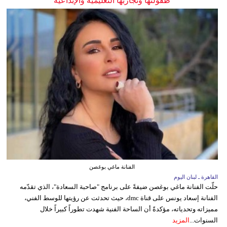
طفولتها وتجاربها التعليمية والإبداعية
الفنانة ماغي بوغصن
القاهرة ـ لبنان اليوم
حلّت الفنانة ماغي بوغصن ضيفةً على برنامج "صاحبة السعادة"، الذي تقدّمه
الفنانة إسعاد يونس على قناة dmc، حيث تحدثت عن رؤيتها للوسط الفني،
مميزاته وتحدياته، مؤكدةً أن الساحة الفنية شهدت تطوراً كبيراً خلال
السنوات...
المزيد