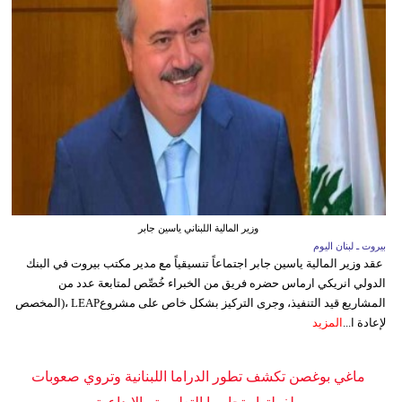
وزير المالية اللبناني ياسين جابر
بيروت ـ لبنان اليوم
عقد وزير المالية ياسين جابر اجتماعاً تنسيقياً مع مدير مكتب بيروت في البنك
الدولي انريكي ارماس حضره فريق من الخبراء خُصِّص لمتابعة عدد من
المشاريع قيد التنفيذ، وجرى التركيز بشكل خاص على مشروعLEAP ،(المخصص
لإعادة ا...
المزيد
ماغي بوغصن تكشف تطور الدراما اللبنانية وتروي صعوبات