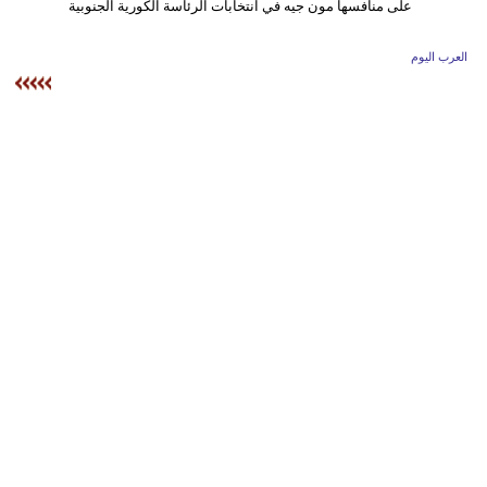
وسفر
ديكور
العرب اليوم
أخبار
إعلام
تعليم
مرأة
أزياء
إسلامية
علوم
وتكنولوجيا
بيئة