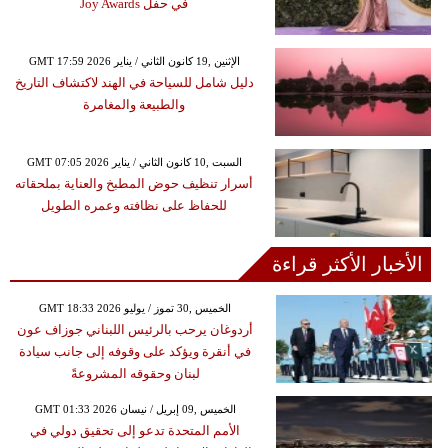
في حفل Joy Awards
GMT 17:59 2026 الإثنين ,19 كانون الثاني / يناير
دليل شامل للسياحة في الهند لاكتشاف التاريخ
والطبيعة والمغامرة
GMT 07:05 2026 السبت ,10 كانون الثاني / يناير
أسرار تنظيف حوض المطبخ والعناية بملحقاته
للحفاظ على نظافته وعمره الطويل
الأخبار الأكثر قراءة
GMT 18:33 2026 الخميس ,30 تموز / يوليو
أردوغان يرحب بالرئيس اللبناني جوزاف عون
في أنقرة ويؤكد على وقوفه إلى جانب سيادة
لبنان وحقوقه المشروعةً
GMT 01:33 2026 الخميس ,09 إبريل / نيسان
الأمم المتحدة تدعو إلى تحقيق دولي في