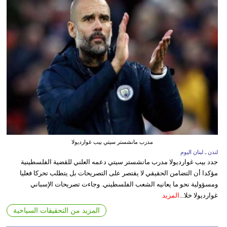
مدرب مانشستر سيتي بيب غوارديولا
لندن ـ لبنان اليوم
جدد بيب غوارديولا مدرب مانشستر سيتي دعمه العلني للقضية الفلسطينية
مؤكدا أن التضامن الحقيقي لا يقتصر على التصريحات بل يتطلب تحركا فعليا
ومسؤولية نحو ما يعانيه الشعب الفلسطيني. وجاءت تصريحات الإسباني
غوارديولا خلا...
المزيد
المزيد من التحقيقات السياحية