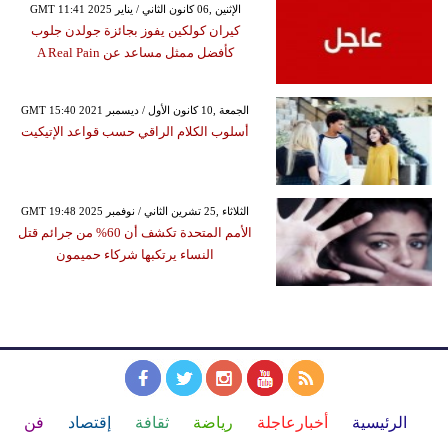
GMT 11:41 2025 الإثنين ,06 كانون الثاني / يناير
كيران كولكين يفوز بجائزة جولدن جلوب
كأفضل ممثل مساعد عن A Real Pain
GMT 15:40 2021 الجمعة ,10 كانون الأول / ديسمبر
أسلوب الكلام الراقي حسب قواعد الإتيكيت
GMT 19:48 2025 الثلاثاء ,25 تشرين الثاني / نوفمبر
الأمم المتحدة تكشف أن 60% من جرائم قتل
النساء يرتكبها شركاء حميمون
الرئيسية
أخبارعاجلة
رياضة
ثقافة
إقتصاد
فن