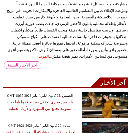
مشاركة حملت رسائل فنية وجمالية عكست مكانة الدراما السورية عربياً.
وتنوّعت الإطلالات بين التصاميم العالمية الفاخرة والابتكارات الجريئة، في مزيج
جمع بين الكلاسيكية والعصرية، وبين الفخامة والأنوثة. كاريس بشار خطفت
الأنظار بإطلالة مخملية باللون الأخضر الزمردي، جاءت بقصة حورية أبرزت
رشاقتها، وتزينت بتفاصيل جانبية دقيقة منحت الفستان طابعاً ملكياً. واكتملت
إطلالتها بمجوهرات فاخرة ولمسات جمالية اعتمدت على مكياج سموكي
وتسريحة شعر كلاسيكية مرفوعة، لتحتفل بفوزها بجائزة أفضل ممثلة عربية
بحضور واثق وأنيق. بدورها، أطلت نور علي بفستان كلوش داكن بتصميم أنثوي
مستوحى من فساتين الأميرات، تميز بقصة مكش...
المزيد
آخر الأخبار الطبية
آخر الأخبار
GMT 18:37 2026 الخميس ,22 كانون الثاني / يناير
ياسمين صبري تحتفل بعيد ميلادها بإطلالات
متنوعة تجمع بين السهرة والأزياء العملية
GMT 16:21 2026 الثلاثاء ,20 كانون الثاني / يناير
الخطيب يؤكد أن مشاركة السعودية في دافوس