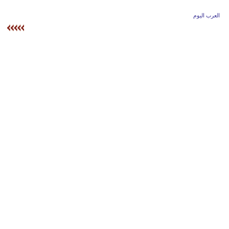
وسفر
العرب اليوم
ديكور
أخبار
إعلام
تعليم
مرأة
أزياء
إسلامية
علوم
وتكنولوجيا
بيئة