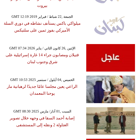
بيروت
GMT 12:19 2019 الجمعة ,22 شباط / فبراير
ميلواكي باكس يستأنف نشاطه في دوري السلة
الأميركي بفوز ثمين على سلتيكس
GMT 07:34 2026 الإثنين ,26 كانون الثاني / يناير
قتيلان ومصابون جراء 14 غارة إسرائيلية على
شرق وجنوب لبنان
GMT 10:53 2025 الخميس ,04 أيلول / سبتمبر
الراعي يعين مجلسا عامًا جديدًا لرهبانية مار
يوحنا المعمدان
GMT 08:30 2025 السبت ,01 آذار/ مارس
إصابة أحمد السقا في وجهه خلال تصوير
العتاولة 2 ونقله إلى المستشفى