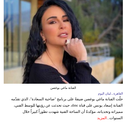
الفنانة ماغي بوغصن
القاهرة ـ لبنان اليوم
حلّت الفنانة ماغي بوغصن ضيفةً على برنامج "صاحبة السعادة"، الذي تقدّمه
الفنانة إسعاد يونس على قناة dmc، حيث تحدثت عن رؤيتها للوسط الفني،
مميزاته وتحدياته، مؤكدةً أن الساحة الفنية شهدت تطوراً كبيراً خلال
السنوات...
المزيد