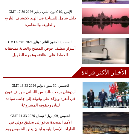
GMT 17:59 2026 الإثنين ,19 كانون الثاني / يناير
دليل شامل للسياحة في الهند لاكتشاف التاريخ
والطبيعة والمغامرة
GMT 07:05 2026 السبت ,10 كانون الثاني / يناير
أسرار تنظيف حوض المطبخ والعناية بملحقاته
للحفاظ على نظافته وعمره الطويل
الأخبار الأكثر قراءة
GMT 18:33 2026 الخميس ,30 تموز / يوليو
أردوغان يرحب بالرئيس اللبناني جوزاف عون
في أنقرة ويؤكد على وقوفه إلى جانب سيادة
لبنان وحقوقه المشروعةً
GMT 01:33 2026 الخميس ,09 إبريل / نيسان
الأمم المتحدة تدعو إلى تحقيق دولي في
الغارات الإسرائيلية و لبنان يعلن الخميس يوم