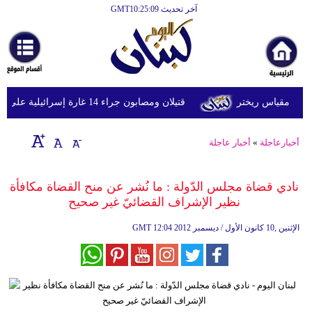
آخر تحديث GMT10:25:09
الرئيسية
أخبارعاجلة
رياضة
قتيلان ومصابون جراء 14 غارة إسرائيلية على شرق وجنوب لبنان
ثقافة
إقتصاد
أخبارعاجلة
»
أخبار عاجلة
فن
نادي قضاة مجلس الدّولة : ما نُشر عن منح القضاة مكافأة
وموسيقى
نظير الإشراف القضائيّ غير صحيح
أزياء
12:04 2012 الإثنين ,10 كانون الأول / ديسمبر
GMT
صحة
وتغذية
سياحة