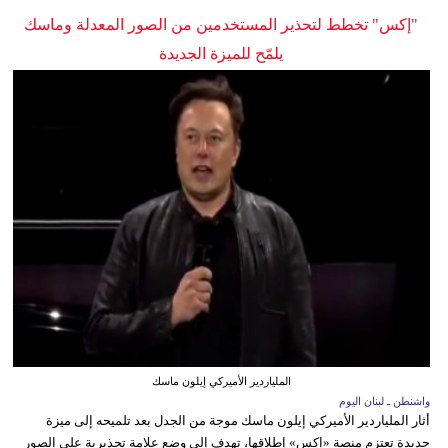
"إكس" تخطط لتحذير المستخدمين من الصور المعدلة وماسك
يلمّح للميزة الجديدة
الملياردير الأميركي إيلون ماسك
واشنطن ـ لبنان اليوم
أثار الملياردير الأميركي إيلون ماسك موجة من الجدل بعد تلميحه إلى ميزة
جديدة تعتزم منصة «إكس» إطلاقها، تهدف إلى وضع علامة تحذيرية على الصور