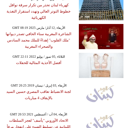
كهرباء لبنان تحذر من تكرار سرقة نواقل
خطوط التوتر العالي وتهدد استقرار التغذية
الكهربائية
GMT 08:19 2025 الأربعاء ,12 آذار/ مارس
الشاعرة المغربية سناء الحافي تصدر ديوانها
"ملك القلوب" إهداءً للملك محمد السادس
والصحراء المغربية
GMT 22:11 2022 الثلاثاء ,05 تموز / يوليو
أفضل الأحذية المثالية للحفلات
GMT 20:25 2019 الأربعاء ,03 إبريل / نيسان
لجنة الانضباط تعاقب المصري حسين السيد
بالإيقاف 4 مباريات
GMT 20:53 2021 الأربعاء ,04 آب / أغسطس
الاتحاد الأوروبي "يأسف" لعجز السلطات
اللبنانية عن تسليط الضوء على انفجار مرفأ