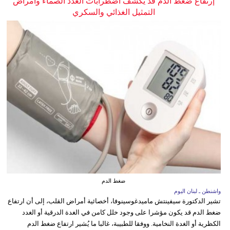
إرتفاع ضغط الدم قد يكشف اضطرابات الغدد الصماء وأمراض
التمثيل الغذائي والسكري
ضغط الدم
واشنطن ـ لبنان اليوم
تشير الدكتورة سيفينتش ماميدغوسينوفا، أخصائية أمراض القلب، إلى أن ارتفاع
ضغط الدم قد يكون مؤشرا على وجود خلل كامن في الغدة الدرقية أو الغدد
الكظرية أو الغدة النخامية. ووفقا للطبيبة، غالبا ما يُشير ارتفاع ضغط الدم