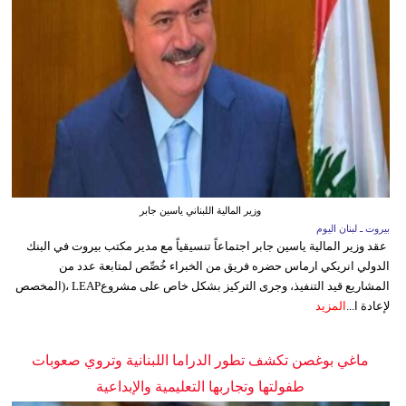
وزير المالية اللبناني ياسين جابر
بيروت ـ لبنان اليوم
عقد وزير المالية ياسين جابر اجتماعاً تنسيقياً مع مدير مكتب بيروت في البنك
الدولي انريكي ارماس حضره فريق من الخبراء خُصِّص لمتابعة عدد من
المشاريع قيد التنفيذ، وجرى التركيز بشكل خاص على مشروعLEAP ،(المخصص
لإعادة ا...
المزيد
ماغي بوغصن تكشف تطور الدراما اللبنانية وتروي صعوبات
طفولتها وتجاربها التعليمية والإبداعية