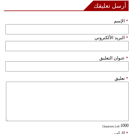
مدوَّنات
أرسل تعليقك
أبراج
*
الإسم
فيديو
*
البريد الألكتروني
سيارات
*
عنوان التعليق
*
تعليق
: Characters Left
*
إلزامي