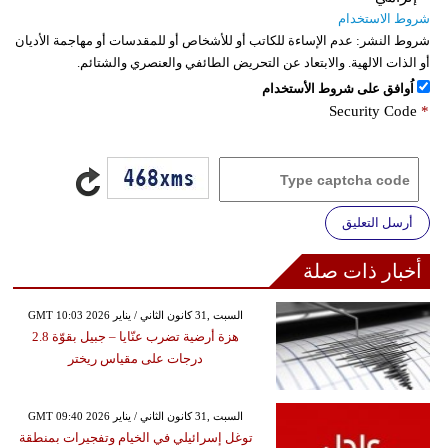
شروط الاستخدام
شروط النشر:
عدم الإساءة للكاتب أو للأشخاص أو للمقدسات أو مهاجمة الأديان
أو الذات الالهية. والابتعاد عن التحريض الطائفي والعنصري والشتائم.
اُوافق على شروط الأستخدام
Security Code
*
أرسل التعليق
أخبار ذات صلة
GMT 10:03 2026 السبت ,31 كانون الثاني / يناير
هزة أرضية تضرب عنّايا – جبيل بقوّة 2.8
درجات على مقياس ريختر
GMT 09:40 2026 السبت ,31 كانون الثاني / يناير
توغل إسرائيلي في الخيام وتفجيرات بمنطقة