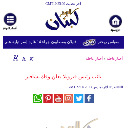
آخر تحديث GMT10:25:09
الرئيسية
أخبارعاجلة
رياضة
قتيلان ومصابون جراء 14 غارة إسرائيلية على شرق وجنوب لبنان
ثقافة
إقتصاد
أخبارعاجلة
»
أخبار عاجلة
فن
نائب رئيس فنزويلا يعلن وفاة تشافيز
وموسيقى
22:06 2013 الثلاثاء ,05 آذار/ مارس
GMT
أزياء
صحة
وتغذية
سياحة