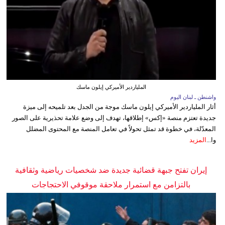
الملياردير الأميركي إيلون ماسك
واشنطن ـ لبنان اليوم
أثار الملياردير الأميركي إيلون ماسك موجة من الجدل بعد تلميحه إلى ميزة
جديدة تعتزم منصة «إكس» إطلاقها، تهدف إلى وضع علامة تحذيرية على الصور
المعدّلة، في خطوة قد تمثل تحولاً في تعامل المنصة مع المحتوى المضلل
وا...
المزيد
إيران تفتح جبهة قضائية جديدة ضد شخصيات رياضية وثقافية
بالتزامن مع استمرار ملاحقة موقوفي الاحتجاجات