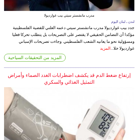
مدرب مانشستر سيتي بيب غوارديولا
لندن ـ لبنان اليوم
جدد بيب غوارديولا مدرب مانشستر سيتي دعمه العلني للقضية الفلسطينية
مؤكدا أن التضامن الحقيقي لا يقتصر على التصريحات بل يتطلب تحركا فعليا
ومسؤولية نحو ما يعانيه الشعب الفلسطيني. وجاءت تصريحات الإسباني
غوارديولا خلا...
المزيد
المزيد من التحقيقات السياحية
إرتفاع ضغط الدم قد يكشف اضطرابات الغدد الصماء وأمراض
التمثيل الغذائي والسكري