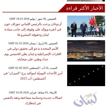
الأخبار الأكثر قراءة
GMT 18:33 2026 الخميس ,30 تموز / يوليو
أردوغان يرحب بالرئيس اللبناني جوزاف عون
في أنقرة ويؤكد على وقوفه إلى جانب سيادة
لبنان وحقوقه المشروعةً
GMT 01:33 2026 الخميس ,09 إبريل / نيسان
الأمم المتحدة تدعو إلى تحقيق دولي في
الغارات الإسرائيلية و لبنان يعلن الخميس يوم
حداد وطني على ضحاياه
GMT 02:38 2025 السبت ,16 آب / أغسطس
أبرز الأحداث اليوميّة لمواليد برج "الميزان" في
أغسطس/ آب 2025
GMT 10:28 2020 الأربعاء ,05 شباط / فبراير
اتصالات جديدة وحماسة مضاعفة وثقة بالنفس
في إنتظارك