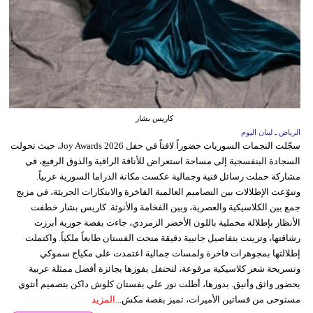
كاريس بشار
الرياض ـ لبنان اليوم
سجّلت النجمات السوريات حضوراً لافتاً في حفل Joy Awards 2026، حيث تحولت
السجادة البنفسجية إلى مساحة استعراض للأناقة الراقية والذوق الرفيع، في
مشاركة حملت رسائل فنية وجمالية عكست مكانة الدراما السورية عربياً.
وتنوّعت الإطلالات بين التصاميم العالمية الفاخرة والابتكارات الجريئة، في مزيج
جمع بين الكلاسيكية والعصرية، وبين الفخامة والأنوثة. كاريس بشار خطفت
الأنظار بإطلالة مخملية باللون الأخضر الزمردي، جاءت بقصة حورية أبرزت
رشاقتها، وتزينت بتفاصيل جانبية دقيقة منحت الفستان طابعاً ملكياً. واكتملت
إطلالتها بمجوهرات فاخرة ولمسات جمالية اعتمدت على مكياج سموكي
وتسريحة شعر كلاسيكية مرفوعة، لتحتفل بفوزها بجائزة أفضل ممثلة عربية
بحضور واثق وأنيق. بدورها، أطلت نور علي بفستان كلوش داكن بتصميم أنثوي
مستوحى من فساتين الأميرات، تميز بقصة مكش...
المزيد