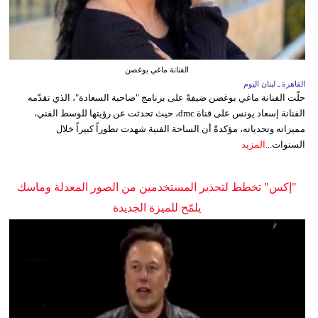
الفنانة ماغي بوغصن
القاهرة ـ لبنان اليوم
حلّت الفنانة ماغي بوغصن ضيفةً على برنامج "صاحبة السعادة"، الذي تقدّمه
الفنانة إسعاد يونس على قناة dmc، حيث تحدثت عن رؤيتها للوسط الفني،
مميزاته وتحدياته، مؤكدةً أن الساحة الفنية شهدت تطوراً كبيراً خلال
السنوات...
المزيد
"إكس" تخطط لتحذير المستخدمين من الصور المعدلة وماسك
يلمّح للميزة الجديدة