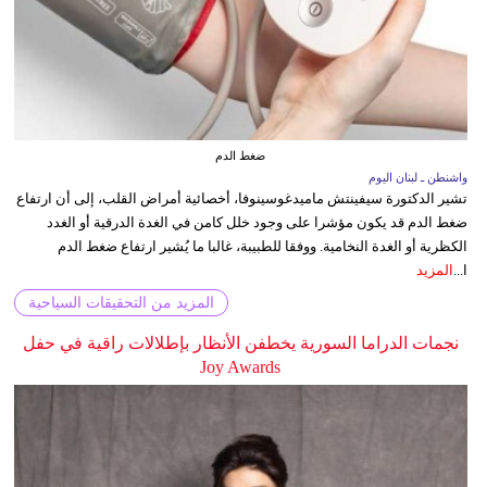
ضغط الدم
واشنطن ـ لبنان اليوم
تشير الدكتورة سيفينتش ماميدغوسينوفا، أخصائية أمراض القلب، إلى أن ارتفاع
ضغط الدم قد يكون مؤشرا على وجود خلل كامن في الغدة الدرقية أو الغدد
الكظرية أو الغدة النخامية. ووفقا للطبيبة، غالبا ما يُشير ارتفاع ضغط الدم
ا...
المزيد
المزيد من التحقيقات السياحية
نجمات الدراما السورية يخطفن الأنظار بإطلالات راقية في حفل
Joy Awards