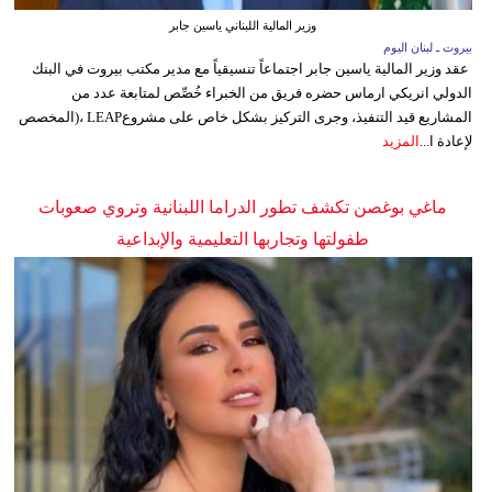
وزير المالية اللبناني ياسين جابر
بيروت ـ لبنان اليوم
عقد وزير المالية ياسين جابر اجتماعاً تنسيقياً مع مدير مكتب بيروت في البنك
الدولي انريكي ارماس حضره فريق من الخبراء خُصِّص لمتابعة عدد من
المشاريع قيد التنفيذ، وجرى التركيز بشكل خاص على مشروعLEAP ،(المخصص
لإعادة ا...
المزيد
ماغي بوغصن تكشف تطور الدراما اللبنانية وتروي صعوبات
طفولتها وتجاربها التعليمية والإبداعية