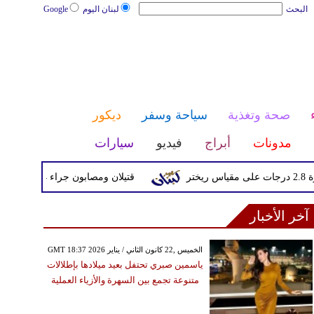
البحث
لبنان اليوم
Google
صحة وتغذية
سياحة وسفر
ديكور
مدونات
أبراج
فيديو
سيارات
قتيلان ومصابون جراء 14 غارة إسرائيلية على شرق وجنوب لبنان
آخر الأخبار
GMT 18:37 2026 الخميس ,22 كانون الثاني / يناير
ياسمين صبري تحتفل بعيد ميلادها بإطلالات
متنوعة تجمع بين السهرة والأزياء العملية