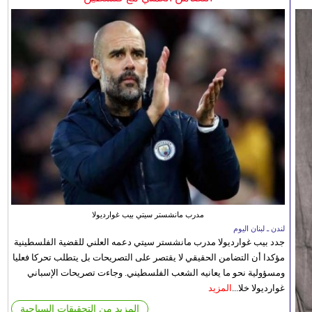
مدرب مانشستر سيتي بيب غوارديولا
لندن ـ لبنان اليوم
جدد بيب غوارديولا مدرب مانشستر سيتي دعمه العلني للقضية الفلسطينية
مؤكدا أن التضامن الحقيقي لا يقتصر على التصريحات بل يتطلب تحركا فعليا
ومسؤولية نحو ما يعانيه الشعب الفلسطيني. وجاءت تصريحات الإسباني
غوارديولا خلا...
المزيد
المزيد من التحقيقات السياحية