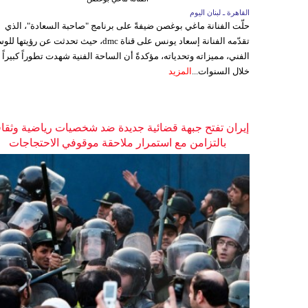
القاهرة ـ لبنان اليوم
حلّت الفنانة ماغي بوغصن ضيفةً على برنامج "صاحبة السعادة"، الذي
تقدّمه الفنانة إسعاد يونس على قناة dmc، حيث تحدثت عن رؤيتها
الفني، مميزاته وتحدياته، مؤكدةً أن الساحة الفنية شهدت تطوراً كبيراً
خلال السنوات...
المزيد
إيران تفتح جبهة قضائية جديدة ضد شخصيات رياضية وثقاف
بالتزامن مع استمرار ملاحقة موقوفي الاحتجاجات