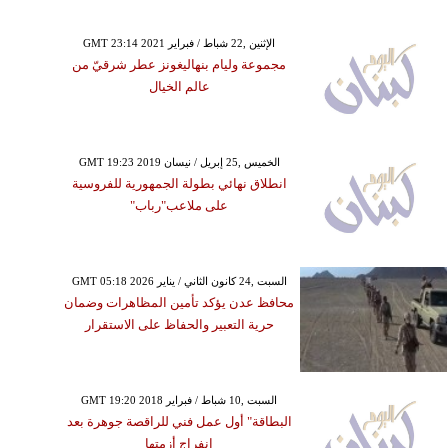
GMT 23:14 2021 الإثنين ,22 شباط / فبراير
مجموعة وليام بنهاليغونز عطر شرقيّ من
عالم الخيال
GMT 19:23 2019 الخميس ,25 إبريل / نيسان
انطلاق نهائي بطولة الجمهورية للفروسية
على ملاعب"رباب"
GMT 05:18 2026 السبت ,24 كانون الثاني / يناير
محافظ عدن يؤكد تأمين المظاهرات وضمان
حرية التعبير والحفاظ على الاستقرار
GMT 19:20 2018 السبت ,10 شباط / فبراير
البطاقة" أول عمل فني للراقصة جوهرة بعد
انفراج أزمتها