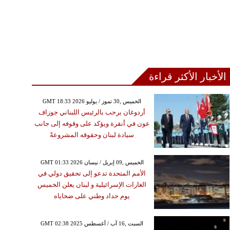
الأخبار الأكثر قراءة
GMT 18:33 2026 الخميس ,30 تموز / يوليو
أردوغان يرحب بالرئيس اللبناني جوزاف
عون في أنقرة ويؤكد على وقوفه إلى جانب
سيادة لبنان وحقوقه المشروعةً
GMT 01:33 2026 الخميس ,09 إبريل / نيسان
الأمم المتحدة تدعو إلى تحقيق دولي في
الغارات الإسرائيلية و لبنان يعلن الخميس
يوم حداد وطني على ضحاياه
GMT 02:38 2025 السبت ,16 آب / أغسطس