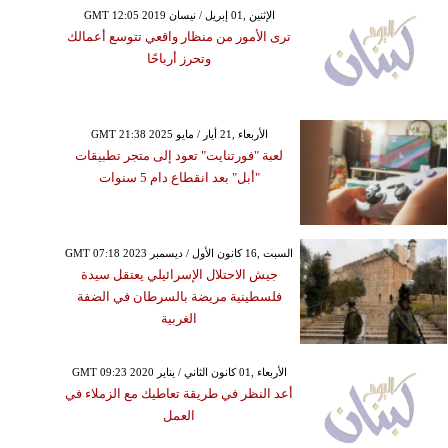
GMT 12:05 2019 الإثنين ,01 إبريل / نيسان
ترى الأمور من منظار واقعي تتوسع أعمالك
وتحرز أرباحًا
GMT 21:38 2025 الأربعاء ,21 أيار / مايو
لعبة "فورتنايت" تعود إلى متجر تطبيقات
"أبل" بعد انقطاع دام 5 سنوات
GMT 07:18 2023 السبت ,16 كانون الأول / ديسمبر
جيش الاحتلال الإسرائيلي يعتقل سيدة
فلسطينية مريضة بالسرطان في الضفة
الغربية
GMT 09:23 2020 الأربعاء ,01 كانون الثاني / يناير
أعد النظر في طريقة تعاطيك مع الزملاء في
العمل