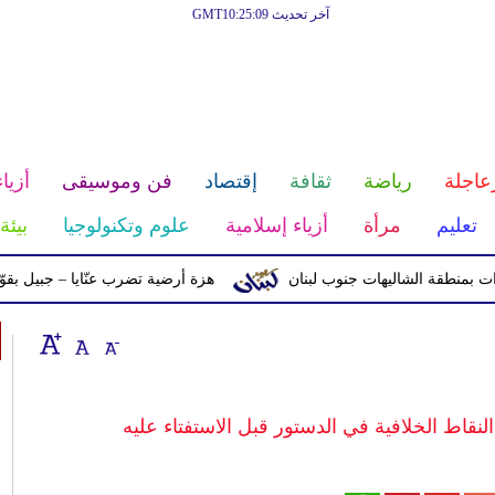
آخر تحديث GMT10:25:09
عاجلة
رياضة
ثقافة
إقتصاد
فن وموسيقى
أزياء
تعليم
مرأة
أزياء إسلامية
علوم وتكنولوجيا
بيئة
ة الشاليهات جنوب لبنان
هزة أرضية تضرب عنّايا – جبيل بقوّة 2.8 درجات على مقياس ريختر
لنقاط الخلافية في الدستور قبل الاستفتاء عليه