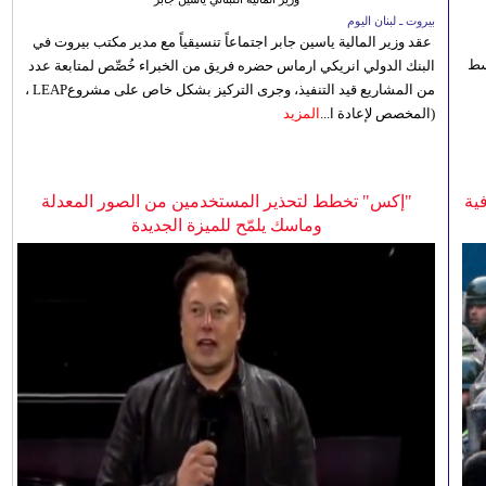
بيروت ـ لبنان اليوم
عقد وزير المالية ياسين جابر اجتماعاً تنسيقياً مع مدير مكتب بيروت في
 للوسط
البنك الدولي انريكي ارماس حضره فريق من الخبراء خُصِّص لمتابعة عدد
من المشاريع قيد التنفيذ، وجرى التركيز بشكل خاص على مشروعLEAP ،
(المخصص لإعادة ا...
المزيد
ية
"إكس" تخطط لتحذير المستخدمين من الصور المعدلة
وماسك يلمّح للميزة الجديدة