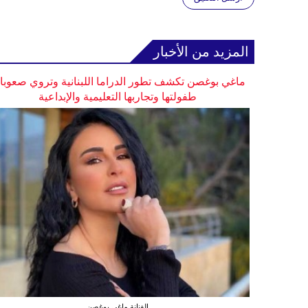
المزيد من الأخبار
ماغي بوغصن تكشف تطور الدراما اللبنانية وتروي صعوب
طفولتها وتجاربها التعليمية والإبداعية
الفنانة ماغي بوغصن