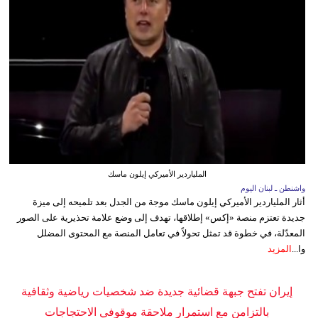
الملياردير الأميركي إيلون ماسك
واشنطن ـ لبنان اليوم
أثار الملياردير الأميركي إيلون ماسك موجة من الجدل بعد تلميحه إلى ميزة
جديدة تعتزم منصة «إكس» إطلاقها، تهدف إلى وضع علامة تحذيرية على الصور
المعدّلة، في خطوة قد تمثل تحولاً في تعامل المنصة مع المحتوى المضلل
وا...
المزيد
إيران تفتح جبهة قضائية جديدة ضد شخصيات رياضية وثقافية
بالتزامن مع استمرار ملاحقة موقوفي الاحتجاجات