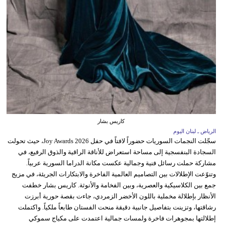
كاريس بشار
الرياض ـ لبنان اليوم
سجّلت النجمات السوريات حضوراً لافتاً في حفل Joy Awards 2026، حيث تحولت
السجادة البنفسجية إلى مساحة استعراض للأناقة الراقية والذوق الرفيع، في
مشاركة حملت رسائل فنية وجمالية عكست مكانة الدراما السورية عربياً.
وتنوّعت الإطلالات بين التصاميم العالمية الفاخرة والابتكارات الجريئة، في مزيج
جمع بين الكلاسيكية والعصرية، وبين الفخامة والأنوثة. كاريس بشار خطفت
الأنظار بإطلالة مخملية باللون الأخضر الزمردي، جاءت بقصة حورية أبرزت
رشاقتها، وتزينت بتفاصيل جانبية دقيقة منحت الفستان طابعاً ملكياً. واكتملت
إطلالتها بمجوهرات فاخرة ولمسات جمالية اعتمدت على مكياج سموكي