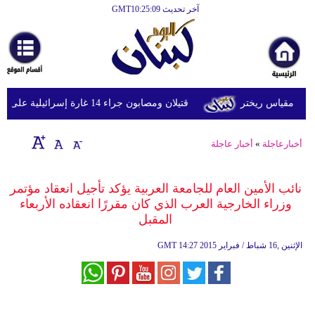
آخر تحديث GMT10:25:09
الرئيسية
أخبارعاجلة
رياضة
قتيلان ومصابون جراء 14 غارة إسرائيلية على شرق وجنوب لبنان
ثقافة
إقتصاد
أخبارعاجلة
»
أخبار عاجلة
فن
نائب الأمين العام للجامعة العربية يؤكد تأجيل انعقاد مؤتمر
وموسيقى
وزراء الخارجية العرب الذي كان مقررًا انعقاده الأربعاء
المقبل
أزياء
14:27 2015 الإثنين ,16 شباط / فبراير
GMT
صحة
وتغذية
سياحة