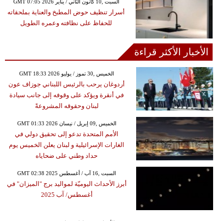
GMT 07:05 2026 السبت ,10 كانون الثاني / يناير
أسرار تنظيف حوض المطبخ والعناية بملحقاته
للحفاظ على نظافته وعمره الطويل
الأخبار الأكثر قراءة
GMT 18:33 2026 الخميس ,30 تموز / يوليو
أردوغان يرحب بالرئيس اللبناني جوزاف عون
في أنقرة ويؤكد على وقوفه إلى جانب سيادة
لبنان وحقوقه المشروعةً
GMT 01:33 2026 الخميس ,09 إبريل / نيسان
الأمم المتحدة تدعو إلى تحقيق دولي في
الغارات الإسرائيلية و لبنان يعلن الخميس يوم
حداد وطني على ضحاياه
GMT 02:38 2025 السبت ,16 آب / أغسطس
أبرز الأحداث اليوميّة لمواليد برج "الميزان" في
أغسطس/ آب 2025