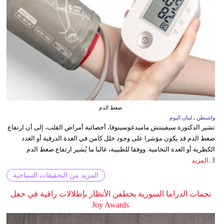
ضغط الدم
واشنطن ـ لبنان اليوم
تشير الدكتورة سيفينتش ماميدغوسينوفا، أخصائية أمراض القلب، إلى أن ارتفاع
ضغط الدم قد يكون مؤشرا على وجود خلل كامن في الغدة الدرقية أو الغدد
الكظرية أو الغدة النخامية. ووفقا للطبيبة، غالبا ما يُشير ارتفاع ضغط الدم
ا...
المزيد
المزيد من التحقيقات السياحية
نجمات الدراما السورية يخطفن الأنظار بإطلالات راقية في حفل
Joy Awards