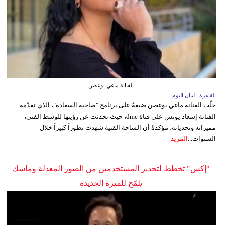
الفنانة ماغي بوغصن
القاهرة ـ لبنان اليوم
حلّت الفنانة ماغي بوغصن ضيفةً على برنامج "صاحبة السعادة"، الذي تقدّمه
الفنانة إسعاد يونس على قناة dmc، حيث تحدثت عن رؤيتها للوسط الفني،
مميزاته وتحدياته، مؤكدةً أن الساحة الفنية شهدت تطوراً كبيراً خلال
السنوات...
المزيد
"إكس" تخطط لتحذير المستخدمين من الصور المعدلة وماسك
يلمّح للميزة الجديدة