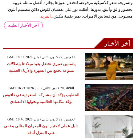
وتسريحة شعر كلاسيكية مرفوعة، لتحتفل بفوزها بجائزة أفضل ممثلة عربية
بحضور واثق وأنيق. بدورها، أطلت نور علي بفستان كلوش داكن بتصميم أنثوي
مستوحى من فساتين الأميرات، تميز بقصة مكش...
المزيد
آخر الأخبار الطبية
آخر الأخبار
GMT 18:37 2026 الخميس ,22 كانون الثاني / يناير
ياسمين صبري تحتفل بعيد ميلادها بإطلالات
متنوعة تجمع بين السهرة والأزياء العملية
GMT 16:21 2026 الثلاثاء ,20 كانون الثاني / يناير
الخطيب يؤكد أن مشاركة السعودية في دافوس
تؤكد مكانتها العالمية وتحولها الاقتصادي
GMT 18:46 2026 الخميس ,22 كانون الثاني / يناير
دليل عملي لاختيار لون الجدران المثالي يضفي
على المنزل أناقة