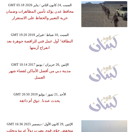
GMT 05:18 2026 السبت ,24 كانون الثاني / يناير
محافظ عدن يؤكد تأمين المظاهرات وضمان
حرية التعبير والحفاظ على الاستقرار
GMT 19:20 2018 السبت ,10 شباط / فبراير
البطاقة" أول عمل فني للراقصة جوهرة بعد
انفراج أزمتها
GMT 10:14 2017 الإثنين ,26 حزيران / يونيو
مدينة دبي من أفضل الأماكن لقضاء شهر
العسل
GMT 20:50 2019 الأحد ,21 تموز / يوليو
يحدث عندنا.. ذوق أم ذائقة
GMT 16:36 2025 الإثنين ,29 كانون الأول / ديسمبر
منخفض جوّي قوي يضرب دولاً عربية ويجلب