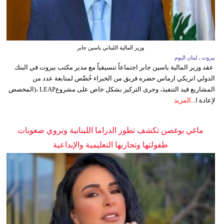
وزير المالية اللبناني ياسين جابر
بيروت ـ لبنان اليوم
عقد وزير المالية ياسين جابر اجتماعاً تنسيقياً مع مدير مكتب بيروت في البنك
الدولي انريكي ارماس حضره فريق من الخبراء خُصِّص لمتابعة عدد من
المشاريع قيد التنفيذ، وجرى التركيز بشكل خاص على مشروعLEAP ،(المخصص
لإعادة ا...
المزيد
ماغي بوغصن تكشف تطور الدراما اللبنانية وتروي صعوبات
طفولتها وتجاربها التعليمية والإبداعية