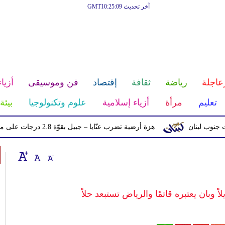
آخر تحديث GMT10:25:09
عاجلة
رياضة
ثقافة
إقتصاد
فن وموسيقى
أزياء
تعليم
مرأة
أزياء إسلامية
علوم وتكنولوجيا
بيئة
بنان
هزة أرضية تضرب عنّايا – جبيل بقوّة 2.8 درجات على مقياس ريختر
وبان يعتبره قاتمًا والرياض تستبعد حلاً