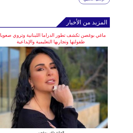
المزيد من الأخبار
ماغي بوغصن تكشف تطور الدراما اللبنانية وتروي صعوب
طفولتها وتجاربها التعليمية والإبداعية
الفنانة ماغي بوغصن