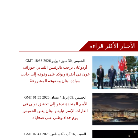
الأخبار الأكثر قراءة
GMT 18:33 2026 الخميس ,30 تموز / يوليو
أردوغان يرحب بالرئيس اللبناني جوزاف
عون في أنقرة ويؤكد على وقوفه إلى جانب
سيادة لبنان وحقوقه المشروعةً
GMT 01:33 2026 الخميس ,09 إبريل / نيسان
الأمم المتحدة تدعو إلى تحقيق دولي في
الغارات الإسرائيلية و لبنان يعلن الخميس
يوم حداد وطني على ضحاياه
GMT 02:41 2025 السبت ,16 آب / أغسطس