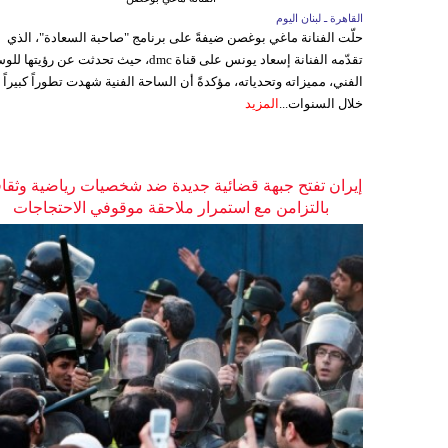
القاهرة ـ لبنان اليوم
حلّت الفنانة ماغي بوغصن ضيفةً على برنامج "صاحبة السعادة"، الذي
تقدّمه الفنانة إسعاد يونس على قناة dmc، حيث تحدثت عن رؤيتها
الفني، مميزاته وتحدياته، مؤكدةً أن الساحة الفنية شهدت تطوراً كبيراً
خلال السنوات...
المزيد
إيران تفتح جبهة قضائية جديدة ضد شخصيات رياضية وثقاف
بالتزامن مع استمرار ملاحقة موقوفي الاحتجاجات