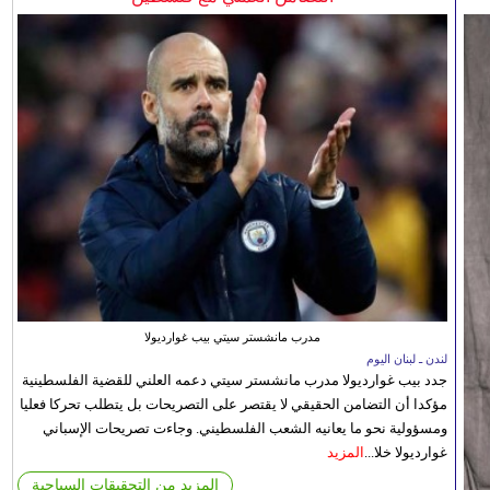
مدرب مانشستر سيتي بيب غوارديولا
لندن ـ لبنان اليوم
جدد بيب غوارديولا مدرب مانشستر سيتي دعمه العلني للقضية الفلسطينية
مؤكدا أن التضامن الحقيقي لا يقتصر على التصريحات بل يتطلب تحركا فعليا
ومسؤولية نحو ما يعانيه الشعب الفلسطيني. وجاءت تصريحات الإسباني
غوارديولا خلا...
المزيد
المزيد من التحقيقات السياحية