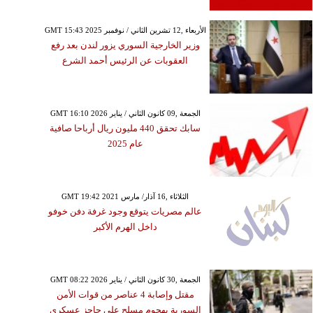
GMT 15:43 2025 الأربعاء ,12 تشرين الثاني / نوفمبر
وزير الخارجية السوري يزور لندن بعد رفع
العقوبات عن الرئيس أحمد الشرع
GMT 16:10 2026 الجمعة ,09 كانون الثاني / يناير
سابك تحقق 440 مليون ريال أرباحا صافية
عام 2025
GMT 19:42 2021 الثلاثاء ,16 آذار/ مارس
عالم مصريات يتوقع وجود غرفة دفن خوفو
داخل الهرم الأكبر
GMT 08:22 2026 الجمعة ,30 كانون الثاني / يناير
مقتل وإصابة 4 عناصر من قوات الأمن
السورية بهجوم مسلح على حاجز عسكري