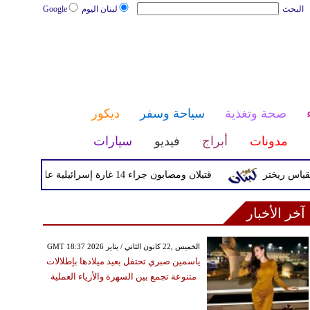
البحث
لبنان اليوم
Google
صحة وتغذية
سياحة وسفر
ديكور
مدونات
أبراج
فيديو
سيارات
قتيلان ومصابون جراء 14 غارة إسرائيلية على شرق وجنوب لبنان
آخر الأخبار
GMT 18:37 2026 الخميس ,22 كانون الثاني / يناير
ياسمين صبري تحتفل بعيد ميلادها بإطلالات
متنوعة تجمع بين السهرة والأزياء العملية