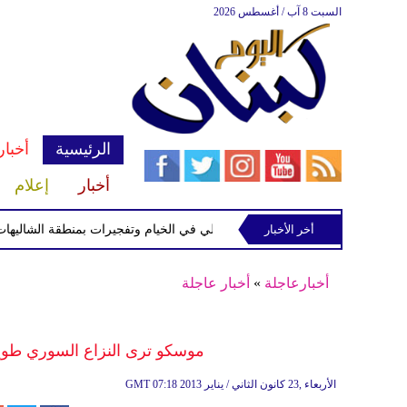
السبت 8 آب / أغسطس 2026
الرئيسية
أخبار
أخبار
إعلام
اثين
أخر الأخبار
توغل إسرائيلي في الخيام وتفجيرات بمنطقة الشاليهات جنوب ل
أخبارعاجلة
»
أخبار عاجلة
موسكو ترى النزاع السوري طويلاً 
07:18 2013 الأربعاء ,23 كانون الثاني / يناير
GMT