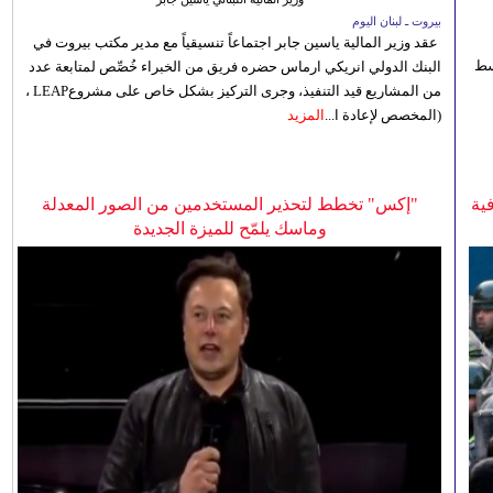
بيروت ـ لبنان اليوم
عقد وزير المالية ياسين جابر اجتماعاً تنسيقياً مع مدير مكتب بيروت في
 للوسط
البنك الدولي انريكي ارماس حضره فريق من الخبراء خُصِّص لمتابعة عدد
من المشاريع قيد التنفيذ، وجرى التركيز بشكل خاص على مشروعLEAP ،
(المخصص لإعادة ا...
المزيد
ية
"إكس" تخطط لتحذير المستخدمين من الصور المعدلة
وماسك يلمّح للميزة الجديدة