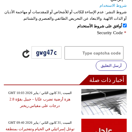
شروط الاستخدام
شروط النشر:
عدم الإساءة للكاتب أو للأشخاص أو للمقدسات أو مهاجمة الأديان
أو الذات الالهية. والابتعاد عن التحريض الطائفي والعنصري والشتائم.
اُوافق على شروط الأستخدام
Security Code
*
أرسل التعليق
أخبار ذات صلة
GMT 10:03 2026 السبت ,31 كانون الثاني / يناير
هزة أرضية تضرب عنّايا – جبيل بقوّة 2.8
درجات على مقياس ريختر
GMT 09:40 2026 السبت ,31 كانون الثاني / يناير
توغل إسرائيلي في الخيام وتفجيرات بمنطقة