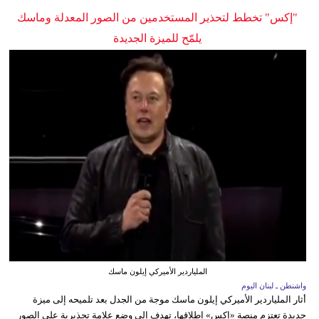
"إكس" تخطط لتحذير المستخدمين من الصور المعدلة وماسك
يلمّح للميزة الجديدة
الملياردير الأميركي إيلون ماسك
واشنطن ـ لبنان اليوم
أثار الملياردير الأميركي إيلون ماسك موجة من الجدل بعد تلميحه إلى ميزة
جديدة تعتزم منصة «إكس» إطلاقها، تهدف إلى وضع علامة تحذيرية على الصور