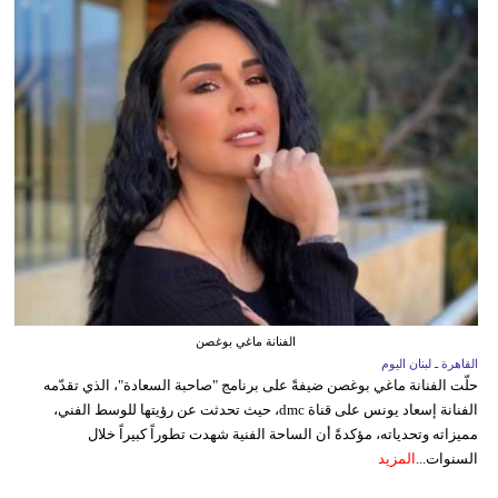
الفنانة ماغي بوغصن
القاهرة ـ لبنان اليوم
حلّت الفنانة ماغي بوغصن ضيفةً على برنامج "صاحبة السعادة"، الذي تقدّمه
الفنانة إسعاد يونس على قناة dmc، حيث تحدثت عن رؤيتها للوسط الفني،
مميزاته وتحدياته، مؤكدةً أن الساحة الفنية شهدت تطوراً كبيراً خلال
السنوات...
المزيد