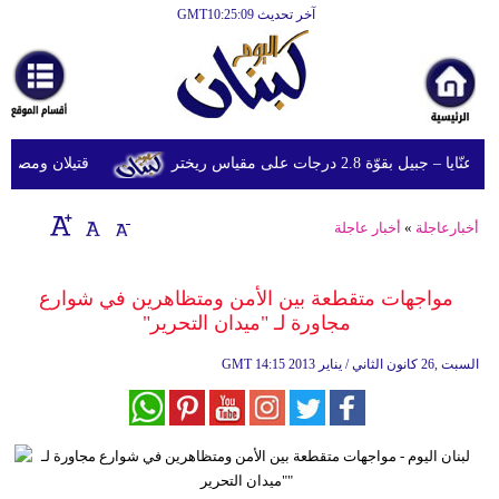
آخر تحديث GMT10:25:09
الرئيسية
أخبارعاجلة
رياضة
قوّة 2.8 درجات على مقياس ريختر
قتيلان ومصابون جراء 14 غارة إسرائيلية على شرق 
ثقافة
إقتصاد
أخبارعاجلة
»
أخبار عاجلة
فن
مواجهات متقطعة بين الأمن ومتظاهرين في شوارع
وموسيقى
مجاورة لـ "ميدان التحرير"
أزياء
14:15 2013 السبت ,26 كانون الثاني / يناير
GMT
صحة
وتغذية
سياحة