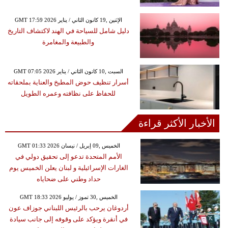
GMT 17:59 2026 الإثنين ,19 كانون الثاني / يناير
دليل شامل للسياحة في الهند لاكتشاف التاريخ
والطبيعة والمغامرة
GMT 07:05 2026 السبت ,10 كانون الثاني / يناير
أسرار تنظيف حوض المطبخ والعناية بملحقاته
للحفاظ على نظافته وعمره الطويل
الأخبار الأكثر قراءة
GMT 01:33 2026 الخميس ,09 إبريل / نيسان
الأمم المتحدة تدعو إلى تحقيق دولي في
الغارات الإسرائيلية و لبنان يعلن الخميس يوم
حداد وطني على ضحاياه
GMT 18:33 2026 الخميس ,30 تموز / يوليو
أردوغان يرحب بالرئيس اللبناني جوزاف عون
في أنقرة ويؤكد على وقوفه إلى جانب سيادة