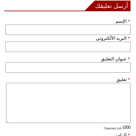
مدوَّنات
أرسل تعليقك
أبراج
*
الإسم
فيديو
*
البريد الألكتروني
سيارات
*
عنوان التعليق
*
تعليق
: Characters Left
*
إلزامي