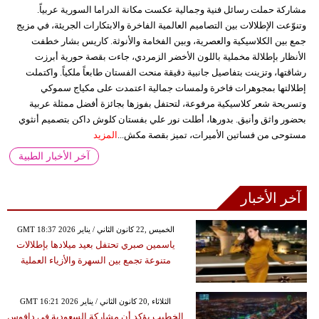
مشاركة حملت رسائل فنية وجمالية عكست مكانة الدراما السورية عربياً.
وتنوّعت الإطلالات بين التصاميم العالمية الفاخرة والابتكارات الجريئة، في مزيج
جمع بين الكلاسيكية والعصرية، وبين الفخامة والأنوثة. كاريس بشار خطفت
الأنظار بإطلالة مخملية باللون الأخضر الزمردي، جاءت بقصة حورية أبرزت
رشاقتها، وتزينت بتفاصيل جانبية دقيقة منحت الفستان طابعاً ملكياً. واكتملت
إطلالتها بمجوهرات فاخرة ولمسات جمالية اعتمدت على مكياج سموكي
وتسريحة شعر كلاسيكية مرفوعة، لتحتفل بفوزها بجائزة أفضل ممثلة عربية
بحضور واثق وأنيق. بدورها، أطلت نور علي بفستان كلوش داكن بتصميم أنثوي
مستوحى من فساتين الأميرات، تميز بقصة مكش...
المزيد
آخر الأخبار الطبية
آخر الأخبار
GMT 18:37 2026 الخميس ,22 كانون الثاني / يناير
ياسمين صبري تحتفل بعيد ميلادها بإطلالات
متنوعة تجمع بين السهرة والأزياء العملية
GMT 16:21 2026 الثلاثاء ,20 كانون الثاني / يناير
الخطيب يؤكد أن مشاركة السعودية في دافوس