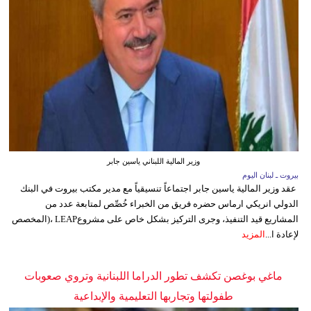
وزير المالية اللبناني ياسين جابر
بيروت ـ لبنان اليوم
عقد وزير المالية ياسين جابر اجتماعاً تنسيقياً مع مدير مكتب بيروت في البنك
الدولي انريكي ارماس حضره فريق من الخبراء خُصِّص لمتابعة عدد من
المشاريع قيد التنفيذ، وجرى التركيز بشكل خاص على مشروعLEAP ،(المخصص
لإعادة ا...
المزيد
ماغي بوغصن تكشف تطور الدراما اللبنانية وتروي صعوبات
طفولتها وتجاربها التعليمية والإبداعية