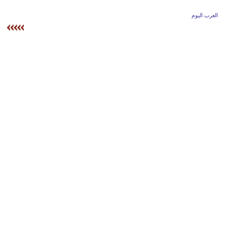
وسفر
العرب اليوم
ديكور
أخبار
إعلام
تعليم
مرأة
أزياء
إسلامية
علوم
وتكنولوجيا
بيئة