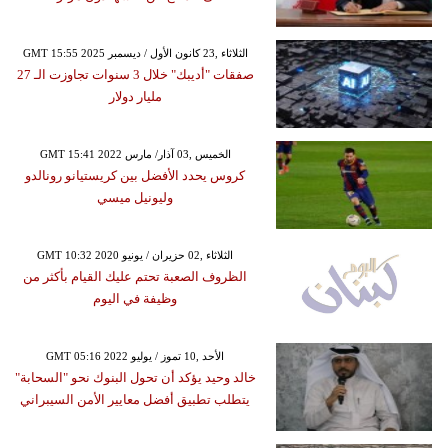
GMT 15:55 2025 الثلاثاء ,23 كانون الأول / ديسمبر
صفقات "أديبك" خلال 3 سنوات تجاوزت الـ 27
مليار دولار
GMT 15:41 2022 الخميس ,03 آذار/ مارس
كروس يحدد الأفضل بين كريستيانو رونالدو
وليونيل ميسي
GMT 10:32 2020 الثلاثاء ,02 حزيران / يونيو
الظروف الصعبة تحتم عليك القيام بأكثر من
وظيفة في اليوم
GMT 05:16 2022 الأحد ,10 تموز / يوليو
خالد وحيد يؤكد أن تحول البنوك نحو "السحابة"
يتطلب تطبيق أفضل معايير الأمن السيبراني