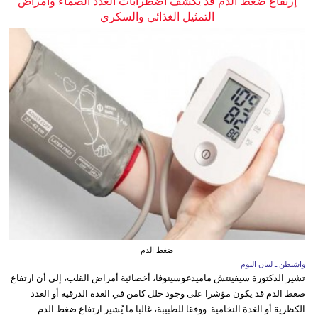
إرتفاع ضغط الدم قد يكشف اضطرابات الغدد الصماء وأمراض
التمثيل الغذائي والسكري
ضغط الدم
واشنطن ـ لبنان اليوم
تشير الدكتورة سيفينتش ماميدغوسينوفا، أخصائية أمراض القلب، إلى أن ارتفاع
ضغط الدم قد يكون مؤشرا على وجود خلل كامن في الغدة الدرقية أو الغدد
الكظرية أو الغدة النخامية. ووفقا للطبيبة، غالبا ما يُشير ارتفاع ضغط الدم