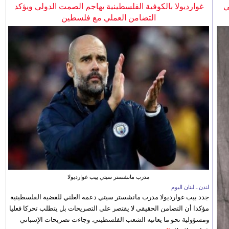
ي
غوارديولا بالكوفية الفلسطينية يهاجم الصمت الدولي ويؤكد
التضامن العملي مع فلسطين
مدرب مانشستر سيتي بيب غوارديولا
لندن ـ لبنان اليوم
جدد بيب غوارديولا مدرب مانشستر سيتي دعمه العلني للقضية الفلسطينية
مؤكدا أن التضامن الحقيقي لا يقتصر على التصريحات بل يتطلب تحركا فعليا
ومسؤولية نحو ما يعانيه الشعب الفلسطيني. وجاءت تصريحات الإسباني