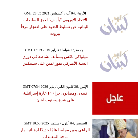
GMT 20:53 2021 الأربعاء ,04 آب / أغسطس
الاتحاد الأوروبي "يأسف" لعجز السلطات
اللبنانية عن تسليط الضوء على انفجار مرفأ
بيروت
GMT 12:19 2019 الجمعة ,22 شباط / فبراير
ميلواكي باكس يستأنف نشاطه في دوري
السلة الأميركي بفوز ثمين على سلتيكس
GMT 07:34 2026 الإثنين ,26 كانون الثاني / يناير
قتيلان ومصابون جراء 14 غارة إسرائيلية
على شرق وجنوب لبنان
GMT 10:53 2025 الخميس ,04 أيلول / سبتمبر
الراعي يعين مجلسا عامًا جديدًا لرهبانية مار
يوحنا المعمدان