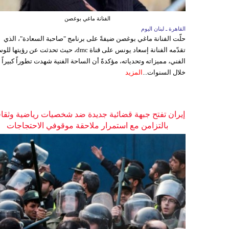
الفنانة ماغي بوغصن
القاهرة ـ لبنان اليوم
حلّت الفنانة ماغي بوغصن ضيفةً على برنامج "صاحبة السعادة"، الذي
تقدّمه الفنانة إسعاد يونس على قناة dmc، حيث تحدثت عن رؤيتها
الفني، مميزاته وتحدياته، مؤكدةً أن الساحة الفنية شهدت تطوراً كبيراً
خلال السنوات...
المزيد
إيران تفتح جبهة قضائية جديدة ضد شخصيات رياضية وثقاف
بالتزامن مع استمرار ملاحقة موقوفي الاحتجاجات