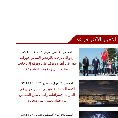
الأخبار الأكثر قراءة
GMT 18:33 2026 الخميس ,30 تموز / يوليو
أردوغان يرحب بالرئيس اللبناني جوزاف
عون في أنقرة ويؤكد على وقوفه إلى جانب
سيادة لبنان وحقوقه المشروعةً
GMT 01:33 2026 الخميس ,09 إبريل / نيسان
الأمم المتحدة تدعو إلى تحقيق دولي في
الغارات الإسرائيلية و لبنان يعلن الخميس
يوم حداد وطني على ضحاياه
GMT 02:47 2025 السبت ,16 آب / أغسطس