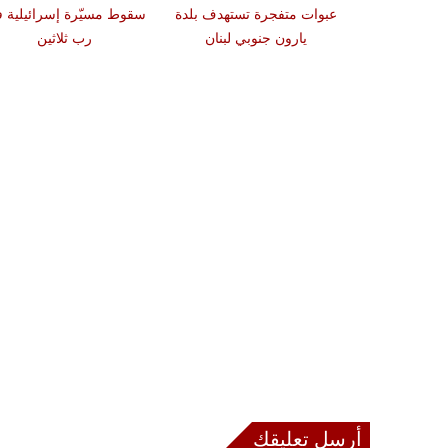
دة تضرب لبنان
عبوات متفجرة تستهدف بلدة
سقوط مسيّرة إسرائيلية 
2 درجات على مقياس
يارون جنوبي لبنان
رب ثلاثين
تر
أرسل تعليقك