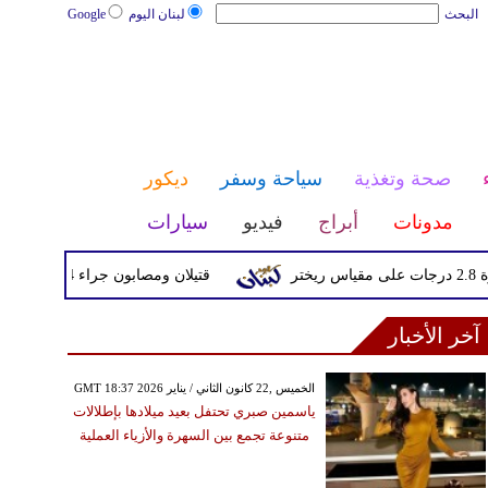
البحث
لبنان اليوم
Google
صحة وتغذية
سياحة وسفر
ديكور
مدونات
أبراج
فيديو
سيارات
قتيلان ومصابون جراء 14 غارة إسرائيلية على شرق وجنوب لبنان
آخر الأخبار
GMT 18:37 2026 الخميس ,22 كانون الثاني / يناير
ياسمين صبري تحتفل بعيد ميلادها بإطلالات
متنوعة تجمع بين السهرة والأزياء العملية