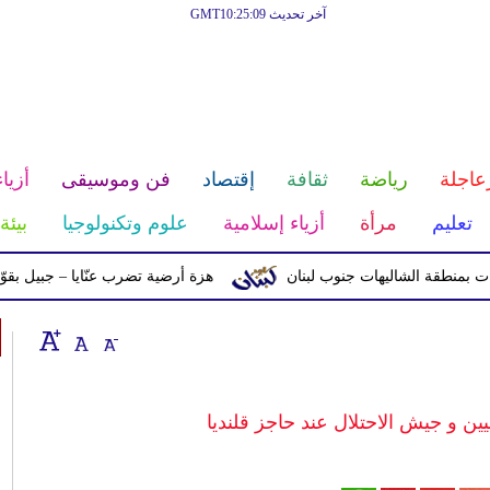
آخر تحديث GMT10:25:09
عاجلة
رياضة
ثقافة
إقتصاد
فن وموسيقى
أزياء
تعليم
مرأة
أزياء إسلامية
علوم وتكنولوجيا
بيئة
ة الشاليهات جنوب لبنان
هزة أرضية تضرب عنّايا – جبيل بقوّة 2.8 درجات على مقياس ريختر
ن و جيش الاحتلال عند حاجز قلنديا