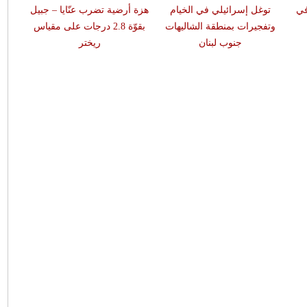
في
توغل إسرائيلي في الخيام
هزة أرضية تضرب عنّايا – جبيل
وتفجيرات بمنطقة الشاليهات
بقوّة 2.8 درجات على مقياس
جنوب لبنان
ريختر