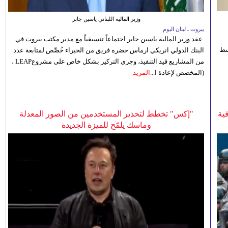
وزير المالية اللبناني ياسين جابر
بيروت ـ لبنان اليوم
عقد وزير المالية ياسين جابر اجتماعاً تنسيقياً مع مدير مكتب بيروت في
 للوسط
البنك الدولي انريكي ارماس حضره فريق من الخبراء خُصِّص لمتابعة عدد
من المشاريع قيد التنفيذ، وجرى التركيز بشكل خاص على مشروعLEAP ،
(المخصص لإعادة ا...
المزيد
ية
"إكس" تخطط لتحذير المستخدمين من الصور المعدلة
وماسك يلمّح للميزة الجديدة