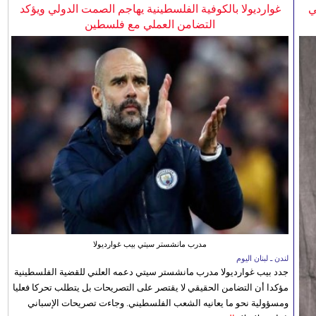
ي
غوارديولا بالكوفية الفلسطينية يهاجم الصمت الدولي ويؤكد
التضامن العملي مع فلسطين
مدرب مانشستر سيتي بيب غوارديولا
لندن ـ لبنان اليوم
جدد بيب غوارديولا مدرب مانشستر سيتي دعمه العلني للقضية الفلسطينية
مؤكدا أن التضامن الحقيقي لا يقتصر على التصريحات بل يتطلب تحركا فعليا
ومسؤولية نحو ما يعانيه الشعب الفلسطيني. وجاءت تصريحات الإسباني