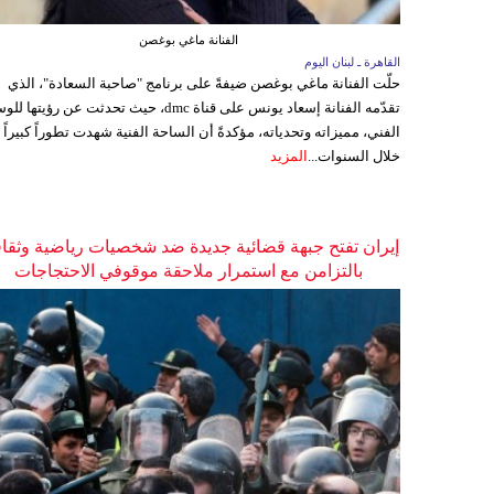
الفنانة ماغي بوغصن
القاهرة ـ لبنان اليوم
حلّت الفنانة ماغي بوغصن ضيفةً على برنامج "صاحبة السعادة"، الذي
تقدّمه الفنانة إسعاد يونس على قناة dmc، حيث تحدثت عن رؤيتها
الفني، مميزاته وتحدياته، مؤكدةً أن الساحة الفنية شهدت تطوراً كبيراً
خلال السنوات...
المزيد
إيران تفتح جبهة قضائية جديدة ضد شخصيات رياضية وثقاف
بالتزامن مع استمرار ملاحقة موقوفي الاحتجاجات