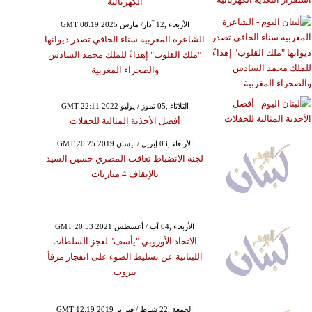
الكهربائية
GMT 08:19 2025 الأربعاء ,12 آذار/ مارس
الشاعرة المغربية سناء الحافي تصدر ديوانها
"ملك القلوب" إهداءً للملك محمد السادس
والصحراء المغربية
GMT 22:11 2022 الثلاثاء ,05 تموز / يوليو
أفضل الأحذية المثالية للحفلات
GMT 20:25 2019 الأربعاء ,03 إبريل / نيسان
لجنة الانضباط تعاقب المصري حسين السيد
بالإيقاف 4 مباريات
GMT 20:53 2021 الأربعاء ,04 آب / أغسطس
الاتحاد الأوروبي "يأسف" لعجز السلطات
اللبنانية عن تسليط الضوء على انفجار مرفأ
بيروت
GMT 12:19 2019 الجمعة ,22 شباط / فبراير