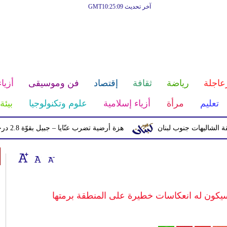
آخر تحديث GMT10:25:09
عاجلة
رياضة
ثقافة
إقتصاد
فن وموسيقى
أزياء
تعليم
مرأة
أزياء إسلامية
علوم وتكنولوجيا
بيئة
هات جنوب لبنان
هزة أرضية تضرب عنّايا – جبيل بقوّة 2.8 درجات على مقياس ريختر
سيكون له انعكاسات خطيرة على المنطقة برمتها