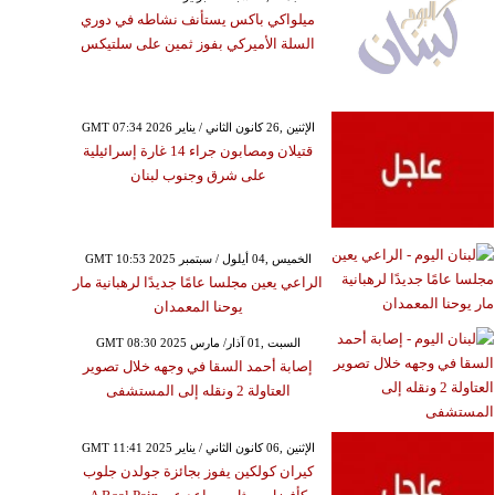
ميلواكي باكس يستأنف نشاطه في دوري
السلة الأميركي بفوز ثمين على سلتيكس
GMT 07:34 2026 الإثنين ,26 كانون الثاني / يناير
قتيلان ومصابون جراء 14 غارة إسرائيلية
على شرق وجنوب لبنان
GMT 10:53 2025 الخميس ,04 أيلول / سبتمبر
الراعي يعين مجلسا عامًا جديدًا لرهبانية مار
يوحنا المعمدان
GMT 08:30 2025 السبت ,01 آذار/ مارس
إصابة أحمد السقا في وجهه خلال تصوير
العتاولة 2 ونقله إلى المستشفى
GMT 11:41 2025 الإثنين ,06 كانون الثاني / يناير
كيران كولكين يفوز بجائزة جولدن جلوب