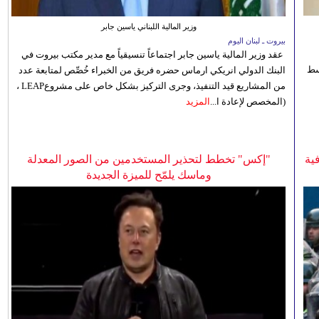
وزير المالية اللبناني ياسين جابر
بيروت ـ لبنان اليوم
عقد وزير المالية ياسين جابر اجتماعاً تنسيقياً مع مدير مكتب بيروت في
 للوسط
البنك الدولي انريكي ارماس حضره فريق من الخبراء خُصِّص لمتابعة عدد
من المشاريع قيد التنفيذ، وجرى التركيز بشكل خاص على مشروعLEAP ،
(المخصص لإعادة ا...
المزيد
ية
"إكس" تخطط لتحذير المستخدمين من الصور المعدلة
وماسك يلمّح للميزة الجديدة