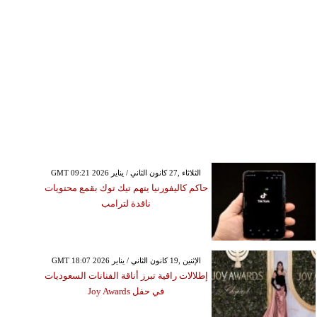
رضية تضرب عنّايا – جبيل
بقوّة 2.8 درجات على مقياس
ريختر
GMT 09:21 2026 الثلاثاء ,27 كانون الثاني / يناير
حاكم كاليفورنيا يتهم تيك توك بقمع محتويات
ناقدة لترامب
GMT 18:07 2026 الإثنين ,19 كانون الثاني / يناير
إطلالات راقية تبرز أناقة الفنانات السعوديات
في حفل Joy Awards