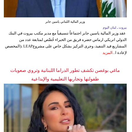
وزير المالية اللبناني ياسين جابر
بيروت ـ لبنان اليوم
عقد وزير المالية ياسين جابر اجتماعاً تنسيقياً مع مدير مكتب بيروت في البنك
الدولي انريكي ارماس حضره فريق من الخبراء خُصِّص لمتابعة عدد من
المشاريع قيد التنفيذ، وجرى التركيز بشكل خاص على مشروعLEAP ،(المخصص
لإعادة ا...
المزيد
ماغي بوغصن تكشف تطور الدراما اللبنانية وتروي صعوبات
طفولتها وتجاربها التعليمية والإبداعية