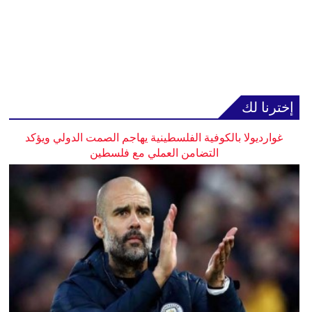
إخترنا لك
غوارديولا بالكوفية الفلسطينية يهاجم الصمت الدولي ويؤكد
التضامن العملي مع فلسطين