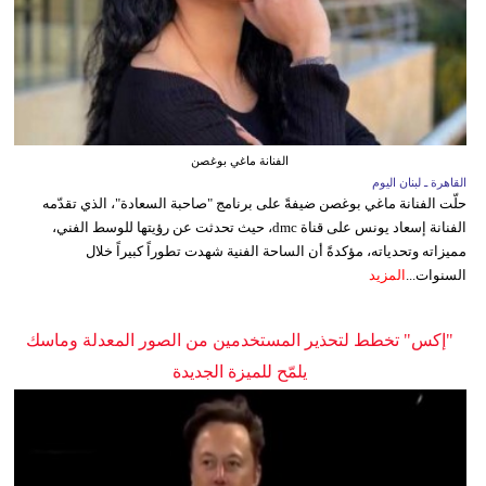
الفنانة ماغي بوغصن
القاهرة ـ لبنان اليوم
حلّت الفنانة ماغي بوغصن ضيفةً على برنامج "صاحبة السعادة"، الذي تقدّمه
الفنانة إسعاد يونس على قناة dmc، حيث تحدثت عن رؤيتها للوسط الفني،
مميزاته وتحدياته، مؤكدةً أن الساحة الفنية شهدت تطوراً كبيراً خلال
السنوات...
المزيد
"إكس" تخطط لتحذير المستخدمين من الصور المعدلة وماسك
يلمّح للميزة الجديدة