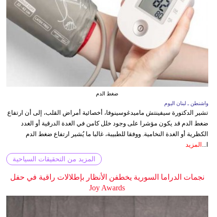
ضغط الدم
واشنطن ـ لبنان اليوم
تشير الدكتورة سيفينتش ماميدغوسينوفا، أخصائية أمراض القلب، إلى أن ارتفاع
ضغط الدم قد يكون مؤشرا على وجود خلل كامن في الغدة الدرقية أو الغدد
الكظرية أو الغدة النخامية. ووفقا للطبيبة، غالبا ما يُشير ارتفاع ضغط الدم
ا...
المزيد
المزيد من التحقيقات السياحية
نجمات الدراما السورية يخطفن الأنظار بإطلالات راقية في حفل
Joy Awards