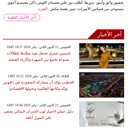
بحضور واثق وأنيق. بدورها، أطلت نور علي بفستان كلوش داكن بتصميم أنثوي
مستوحى من فساتين الأميرات، تميز بقصة مكش...
المزيد
آخر الأخبار الطبية
آخر الأخبار
GMT 18:37 2026 الخميس ,22 كانون الثاني / يناير
ياسمين صبري تحتفل بعيد ميلادها بإطلالات
متنوعة تجمع بين السهرة والأزياء العملية
GMT 16:21 2026 الثلاثاء ,20 كانون الثاني / يناير
الخطيب يؤكد أن مشاركة السعودية في دافوس
تؤكد مكانتها العالمية وتحولها الاقتصادي
GMT 18:46 2026 الخميس ,22 كانون الثاني / يناير
دليل عملي لاختيار لون الجدران المثالي يضفي
على المنزل أناقة