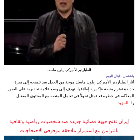
الملياردير الأميركي إيلون ماسك
واشنطن ـ لبنان اليوم
أثار الملياردير الأميركي إيلون ماسك موجة من الجدل بعد تلميحه إلى ميزة
جديدة تعتزم منصة «إكس» إطلاقها، تهدف إلى وضع علامة تحذيرية على الصور
المعدّلة، في خطوة قد تمثل تحولاً في تعامل المنصة مع المحتوى المضلل
وا...
المزيد
إيران تفتح جبهة قضائية جديدة ضد شخصيات رياضية وثقافية
بالتزامن مع استمرار ملاحقة موقوفي الاحتجاجات