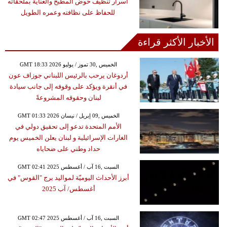
أسرار تنظيف حوض المطبخ والعناية بملحقاته
للحفاظ على نظافته وعمره الطويل
الأخبار الأكثر قراءة
GMT 18:33 2026 الخميس ,30 تموز / يوليو
أردوغان يرحب بالرئيس اللبناني جوزاف عون
في أنقرة ويؤكد على وقوفه إلى جانب سيادة
لبنان وحقوقه المشروعةً
GMT 01:33 2026 الخميس ,09 إبريل / نيسان
الأمم المتحدة تدعو إلى تحقيق دولي في
الغارات الإسرائيلية و لبنان يعلن الخميس يوم
حداد وطني على ضحاياه
GMT 02:41 2025 السبت ,16 آب / أغسطس
أبرز الأحداث اليوميّة لمواليد برج "القوس" في
أغسطس/ آب 2025
GMT 02:47 2025 السبت ,16 آب / أغسطس