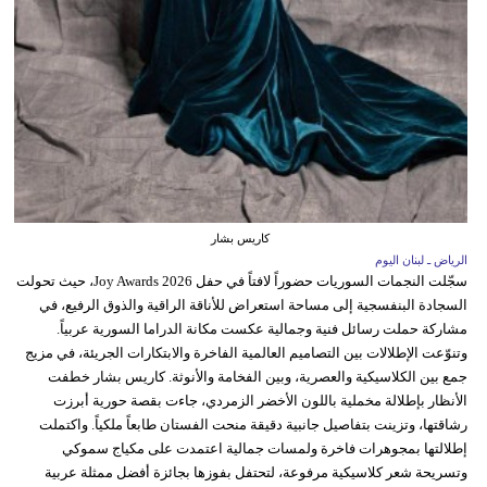
كاريس بشار
الرياض ـ لبنان اليوم
سجّلت النجمات السوريات حضوراً لافتاً في حفل Joy Awards 2026، حيث تحولت
السجادة البنفسجية إلى مساحة استعراض للأناقة الراقية والذوق الرفيع، في
مشاركة حملت رسائل فنية وجمالية عكست مكانة الدراما السورية عربياً.
وتنوّعت الإطلالات بين التصاميم العالمية الفاخرة والابتكارات الجريئة، في مزيج
جمع بين الكلاسيكية والعصرية، وبين الفخامة والأنوثة. كاريس بشار خطفت
الأنظار بإطلالة مخملية باللون الأخضر الزمردي، جاءت بقصة حورية أبرزت
رشاقتها، وتزينت بتفاصيل جانبية دقيقة منحت الفستان طابعاً ملكياً. واكتملت
إطلالتها بمجوهرات فاخرة ولمسات جمالية اعتمدت على مكياج سموكي
وتسريحة شعر كلاسيكية مرفوعة، لتحتفل بفوزها بجائزة أفضل ممثلة عربية