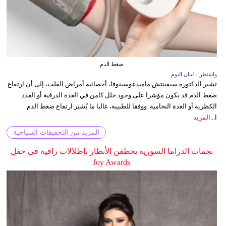
ضغط الدم
واشنطن ـ لبنان اليوم
تشير الدكتورة سيفينتش ماميدغوسينوفا، أخصائية أمراض القلب، إلى أن ارتفاع
ضغط الدم قد يكون مؤشرا على وجود خلل كامن في الغدة الدرقية أو الغدد
الكظرية أو الغدة النخامية. ووفقا للطبيبة، غالبا ما يُشير ارتفاع ضغط الدم
ا...
المزيد
المزيد من التحقيقات السياحية
نجمات الدراما السورية يخطفن الأنظار بإطلالات راقية في حفل
Joy Awards