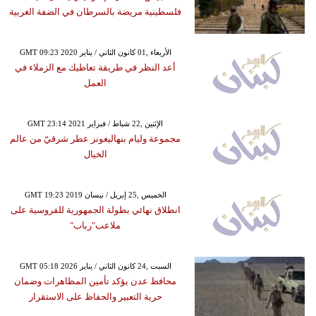
فلسطينية مريضة بالسرطان في الضفة الغربية
GMT 09:23 2020 الأربعاء ,01 كانون الثاني / يناير
أعد النظر في طريقة تعاطيك مع الزملاء في
العمل
GMT 23:14 2021 الإثنين ,22 شباط / فبراير
مجموعة وليام بنهاليغونز عطر شرقيّ من عالم
الخيال
GMT 19:23 2019 الخميس ,25 إبريل / نيسان
انطلاق نهائي بطولة الجمهورية للفروسية على
ملاعب"رباب"
GMT 05:18 2026 السبت ,24 كانون الثاني / يناير
محافظ عدن يؤكد تأمين المظاهرات وضمان
حرية التعبير والحفاظ على الاستقرار