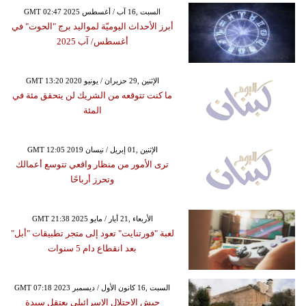
GMT 02:47 2025 السبت ,16 آب / أغسطس
أبرز الأحداث اليوميّة لمواليد برج "الحوت" في
أغسطس/ آب 2025
GMT 13:20 2020 الإثنين ,29 حزيران / يونيو
ما كنت تتوقعه من الشريك لن يتحقق مئة في
المئة
GMT 12:05 2019 الإثنين ,01 إبريل / نيسان
ترى الأمور من منظار واقعي تتوسع أعمالك
وتحرز أرباحًا
GMT 21:38 2025 الأربعاء ,21 أيار / مايو
لعبة "فورتنايت" تعود إلى متجر تطبيقات "أبل"
بعد انقطاع دام 5 سنوات
GMT 07:18 2023 السبت ,16 كانون الأول / ديسمبر
جيش الاحتلال الإسرائيلي يعتقل سيدة