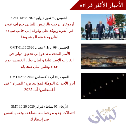
الأخبار الأكثر قراءة
GMT 18:33 2026 الخميس ,30 تموز / يوليو
أردوغان يرحب بالرئيس اللبناني جوزاف عون
في أنقرة ويؤكد على وقوفه إلى جانب سيادة
لبنان وحقوقه المشروعةً
GMT 01:33 2026 الخميس ,09 إبريل / نيسان
الأمم المتحدة تدعو إلى تحقيق دولي في
الغارات الإسرائيلية و لبنان يعلن الخميس يوم
حداد وطني على ضحاياه
GMT 02:38 2025 السبت ,16 آب / أغسطس
أبرز الأحداث اليوميّة لمواليد برج "الميزان" في
أغسطس/ آب 2025
GMT 10:28 2020 الأربعاء ,05 شباط / فبراير
اتصالات جديدة وحماسة مضاعفة وثقة بالنفس
في إنتظارك