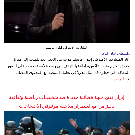
الملياردير الأميركي إيلون ماسك
واشنطن ـ لبنان اليوم
أثار الملياردير الأميركي إيلون ماسك موجة من الجدل بعد تلميحه إلى ميزة
جديدة تعتزم منصة «إكس» إطلاقها، تهدف إلى وضع علامة تحذيرية على الصور
المعدّلة، في خطوة قد تمثل تحولاً في تعامل المنصة مع المحتوى المضلل
وا...
المزيد
إيران تفتح جبهة قضائية جديدة ضد شخصيات رياضية وثقافية
بالتزامن مع استمرار ملاحقة موقوفي الاحتجاجات