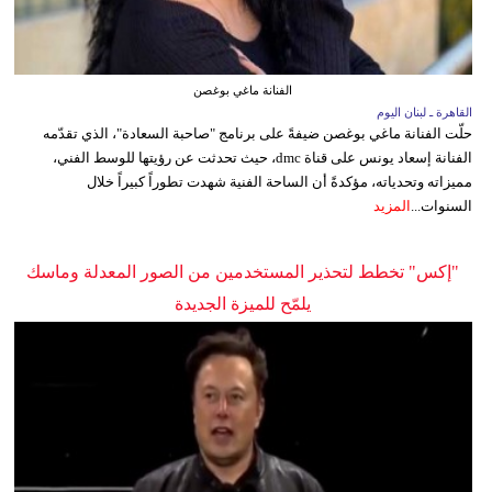
الفنانة ماغي بوغصن
القاهرة ـ لبنان اليوم
حلّت الفنانة ماغي بوغصن ضيفةً على برنامج "صاحبة السعادة"، الذي تقدّمه
الفنانة إسعاد يونس على قناة dmc، حيث تحدثت عن رؤيتها للوسط الفني،
مميزاته وتحدياته، مؤكدةً أن الساحة الفنية شهدت تطوراً كبيراً خلال
السنوات...
المزيد
"إكس" تخطط لتحذير المستخدمين من الصور المعدلة وماسك
يلمّح للميزة الجديدة