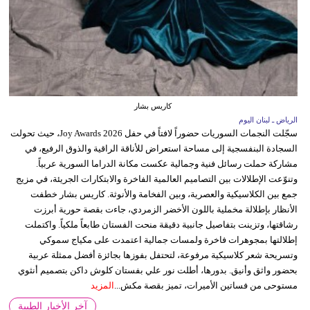
كاريس بشار
الرياض ـ لبنان اليوم
سجّلت النجمات السوريات حضوراً لافتاً في حفل Joy Awards 2026، حيث تحولت
السجادة البنفسجية إلى مساحة استعراض للأناقة الراقية والذوق الرفيع، في
مشاركة حملت رسائل فنية وجمالية عكست مكانة الدراما السورية عربياً.
وتنوّعت الإطلالات بين التصاميم العالمية الفاخرة والابتكارات الجريئة، في مزيج
جمع بين الكلاسيكية والعصرية، وبين الفخامة والأنوثة. كاريس بشار خطفت
الأنظار بإطلالة مخملية باللون الأخضر الزمردي، جاءت بقصة حورية أبرزت
رشاقتها، وتزينت بتفاصيل جانبية دقيقة منحت الفستان طابعاً ملكياً. واكتملت
إطلالتها بمجوهرات فاخرة ولمسات جمالية اعتمدت على مكياج سموكي
وتسريحة شعر كلاسيكية مرفوعة، لتحتفل بفوزها بجائزة أفضل ممثلة عربية
بحضور واثق وأنيق. بدورها، أطلت نور علي بفستان كلوش داكن بتصميم أنثوي
مستوحى من فساتين الأميرات، تميز بقصة مكش...
المزيد
آخر الأخبار الطبية