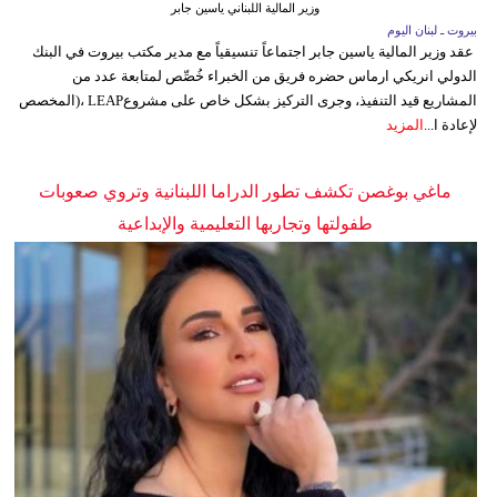
وزير المالية اللبناني ياسين جابر
بيروت ـ لبنان اليوم
عقد وزير المالية ياسين جابر اجتماعاً تنسيقياً مع مدير مكتب بيروت في البنك
الدولي انريكي ارماس حضره فريق من الخبراء خُصِّص لمتابعة عدد من
المشاريع قيد التنفيذ، وجرى التركيز بشكل خاص على مشروعLEAP ،(المخصص
لإعادة ا...
المزيد
ماغي بوغصن تكشف تطور الدراما اللبنانية وتروي صعوبات
طفولتها وتجاربها التعليمية والإبداعية