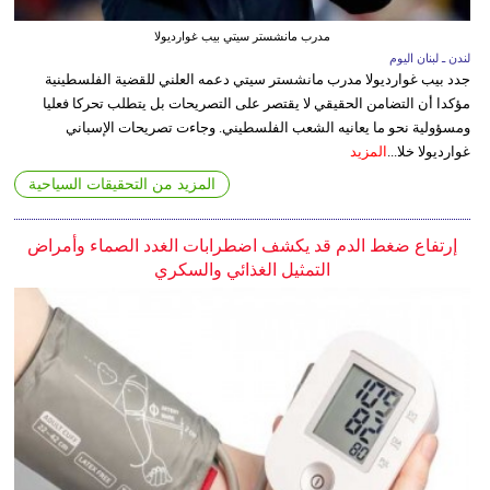
مدرب مانشستر سيتي بيب غوارديولا
لندن ـ لبنان اليوم
جدد بيب غوارديولا مدرب مانشستر سيتي دعمه العلني للقضية الفلسطينية
مؤكدا أن التضامن الحقيقي لا يقتصر على التصريحات بل يتطلب تحركا فعليا
ومسؤولية نحو ما يعانيه الشعب الفلسطيني. وجاءت تصريحات الإسباني
غوارديولا خلا...
المزيد
المزيد من التحقيقات السياحية
إرتفاع ضغط الدم قد يكشف اضطرابات الغدد الصماء وأمراض
التمثيل الغذائي والسكري