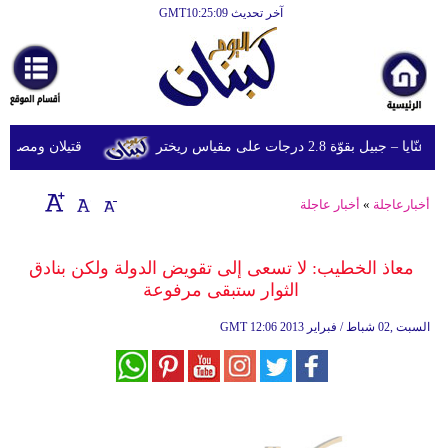
آخر تحديث GMT10:25:09
الرئيسية
أخبارعاجلة
رياضة
قوّة 2.8 درجات على مقياس ريختر
قتيلان ومصابون جراء 14 غارة إسرائيلية على شرق و
ثقافة
إقتصاد
أخبارعاجلة
»
أخبار عاجلة
فن
معاذ الخطيب: لا تسعى إلى تقويض الدولة ولكن بنادق
وموسيقى
الثوار ستبقى مرفوعة
أزياء
12:06 2013 السبت ,02 شباط / فبراير
GMT
صحة
وتغذية
سياحة