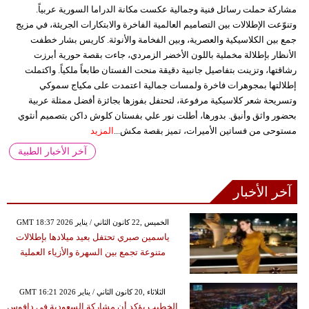
مشاركة حملت رسائل فنية وجمالية عكست مكانة الدراما السورية عربياً.
وتنوّعت الإطلالات بين التصاميم العالمية الفاخرة والابتكارات الجريئة، في مزيج
جمع بين الكلاسيكية والعصرية، وبين الفخامة والأنوثة. كاريس بشار خطفت
الأنظار بإطلالة مخملية باللون الأخضر الزمردي، جاءت بقصة حورية أبرزت
رشاقتها، وتزينت بتفاصيل جانبية دقيقة منحت الفستان طابعاً ملكياً. واكتملت
إطلالتها بمجوهرات فاخرة ولمسات جمالية اعتمدت على مكياج سموكي
وتسريحة شعر كلاسيكية مرفوعة، لتحتفل بفوزها بجائزة أفضل ممثلة عربية
بحضور واثق وأنيق. بدورها، أطلت نور علي بفستان كلوش داكن بتصميم أنثوي
مستوحى من فساتين الأميرات، تميز بقصة مكش...
المزيد
آخر الأخبار الطبية
آخر الأخبار
GMT 18:37 2026 الخميس ,22 كانون الثاني / يناير
ياسمين صبري تحتفل بعيد ميلادها بإطلالات
متنوعة تجمع بين السهرة والأزياء العملية
GMT 16:21 2026 الثلاثاء ,20 كانون الثاني / يناير
الخطيب يؤكد أن مشاركة السعودية في دافوس