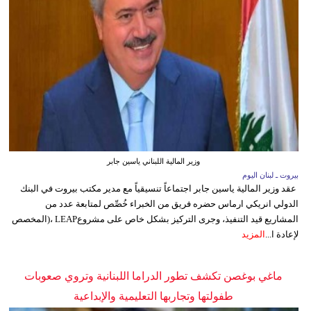
وزير المالية اللبناني ياسين جابر
بيروت ـ لبنان اليوم
عقد وزير المالية ياسين جابر اجتماعاً تنسيقياً مع مدير مكتب بيروت في البنك
الدولي انريكي ارماس حضره فريق من الخبراء خُصِّص لمتابعة عدد من
المشاريع قيد التنفيذ، وجرى التركيز بشكل خاص على مشروعLEAP ،(المخصص
لإعادة ا...
المزيد
ماغي بوغصن تكشف تطور الدراما اللبنانية وتروي صعوبات
طفولتها وتجاربها التعليمية والإبداعية