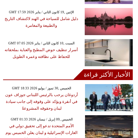
GMT 17:59 2026 الإثنين ,19 كانون الثاني / يناير
دليل شامل للسياحة في الهند لاكتشاف التاريخ
والطبيعة والمغامرة
GMT 07:05 2026 السبت ,10 كانون الثاني / يناير
أسرار تنظيف حوض المطبخ والعناية بملحقاته
للحفاظ على نظافته وعمره الطويل
الأخبار الأكثر قراءة
GMT 18:33 2026 الخميس ,30 تموز / يوليو
أردوغان يرحب بالرئيس اللبناني جوزاف عون
في أنقرة ويؤكد على وقوفه إلى جانب سيادة
لبنان وحقوقه المشروعةً
GMT 01:33 2026 الخميس ,09 إبريل / نيسان
الأمم المتحدة تدعو إلى تحقيق دولي في
الغارات الإسرائيلية و لبنان يعلن الخميس يوم