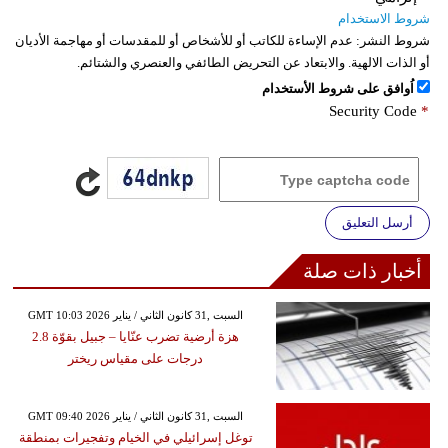
شروط الاستخدام
شروط النشر:
عدم الإساءة للكاتب أو للأشخاص أو للمقدسات أو مهاجمة الأديان
أو الذات الالهية. والابتعاد عن التحريض الطائفي والعنصري والشتائم.
اُوافق على شروط الأستخدام
Security Code
*
أرسل التعليق
أخبار ذات صلة
GMT 10:03 2026 السبت ,31 كانون الثاني / يناير
هزة أرضية تضرب عنّايا – جبيل بقوّة 2.8
درجات على مقياس ريختر
GMT 09:40 2026 السبت ,31 كانون الثاني / يناير
توغل إسرائيلي في الخيام وتفجيرات بمنطقة