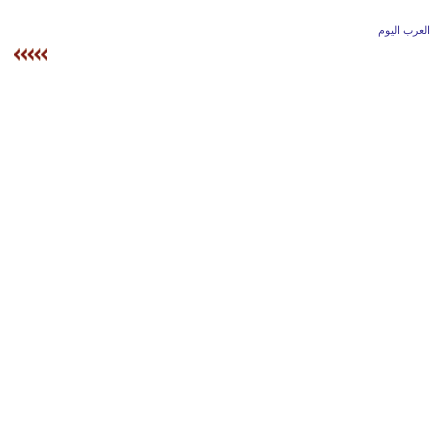
وسفر
العرب اليوم
ديكور
أخبار
إعلام
تعليم
مرأة
أزياء
إسلامية
علوم
وتكنولوجيا
بيئة