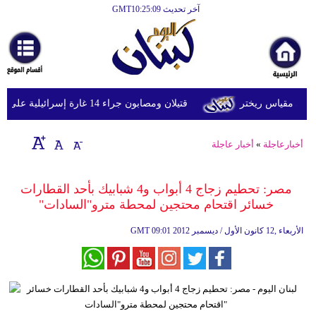
آخر تحديث GMT10:25:09
الرئيسية
أخبارعاجلة
رياضة
قتيلان ومصابون جراء 14 غارة إسرائيلية على شرق وجنوب لبنان
ثقافة
إقتصاد
أخبارعاجلة
»
أخبار عاجلة
فن
مصر: تحطيم زجاج 4 أبواب و4 شبابيك بأحد القطارات
وموسيقى
خسائر اقتحام محتجين لمحطة مترو"السادات"
أزياء
09:01 2012 الأربعاء ,12 كانون الأول / ديسمبر
GMT
صحة
وتغذية
سياحة