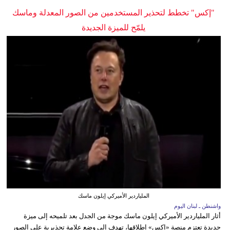
"إكس" تخطط لتحذير المستخدمين من الصور المعدلة وماسك
يلمّح للميزة الجديدة
الملياردير الأميركي إيلون ماسك
واشنطن ـ لبنان اليوم
أثار الملياردير الأميركي إيلون ماسك موجة من الجدل بعد تلميحه إلى ميزة
جديدة تعتزم منصة «إكس» إطلاقها، تهدف إلى وضع علامة تحذيرية على الصور