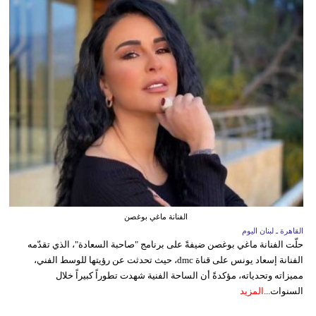
الفنانة ماغي بوغصن
القاهرة ـ لبنان اليوم
حلّت الفنانة ماغي بوغصن ضيفةً على برنامج "صاحبة السعادة"، الذي تقدّمه
الفنانة إسعاد يونس على قناة dmc، حيث تحدثت عن رؤيتها للوسط الفني،
مميزاته وتحدياته، مؤكدةً أن الساحة الفنية شهدت تطوراً كبيراً خلال
السنوات...
المزيد