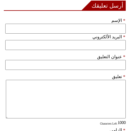
مدوَّنات
أرسل تعليقك
أبراج
*
الإسم
فيديو
*
البريد الألكتروني
سيارات
*
عنوان التعليق
*
تعليق
: Characters Left
*
إلزامي