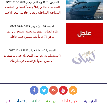
GMT 23:53 2026 الخميس ,01 كانون الثاني / يناير
السعودية تطلق دليلاً موحداً لتنظيم الأنشطة
السياحية الساحلية وتعزيز جاذبية البحر الأحمر
GMT 08:44 2025 السبت ,08 آذار/ مارس
وفاة الفنانة المغربية نعيمة سميح عن عمر
يناهز 73 عاماً بعد مسيرة فنية حافلة
GMT 12:43 2020 السبت ,29 شباط / فبراير
لا تستسلم وداوم على المحاولة حتى لو شعرت
أن بعض الحواجز تنصب في طريقك
الرئيسية
أخبارعاجلة
رياضة
ثقافة
إقتصاد
فن