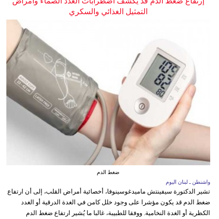
إرتفاع ضغط الدم قد يكشف اضطرابات الغدد الصماء وأمراض
التمثيل الغذائي والسكري
ضغط الدم
واشنطن ـ لبنان اليوم
تشير الدكتورة سيفينتش ماميدغوسينوفا، أخصائية أمراض القلب، إلى أن ارتفاع
ضغط الدم قد يكون مؤشرا على وجود خلل كامن في الغدة الدرقية أو الغدد
الكظرية أو الغدة النخامية. ووفقا للطبيبة، غالبا ما يُشير ارتفاع ضغط الدم