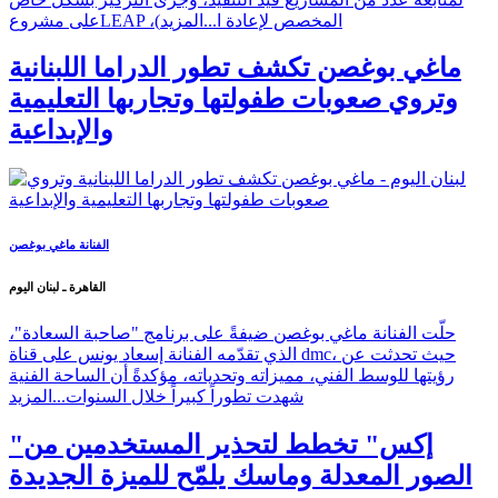
على مشروعLEAP ،(المخصص لإعادة ا...
المزيد
ماغي بوغصن تكشف تطور الدراما اللبنانية
وتروي صعوبات طفولتها وتجاربها التعليمية
والإبداعية
الفنانة ماغي بوغصن
القاهرة ـ لبنان اليوم
حلّت الفنانة ماغي بوغصن ضيفةً على برنامج "صاحبة السعادة"،
الذي تقدّمه الفنانة إسعاد يونس على قناة dmc، حيث تحدثت عن
رؤيتها للوسط الفني، مميزاته وتحدياته، مؤكدةً أن الساحة الفنية
شهدت تطوراً كبيراً خلال السنوات...
المزيد
"إكس" تخطط لتحذير المستخدمين من
الصور المعدلة وماسك يلمّح للميزة الجديدة