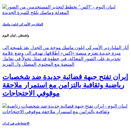
الملياردير الأميركي إيلون ماسك
واشنطن ـ لبنان اليوم
أثار الملياردير الأميركي إيلون ماسك موجة من الجدل بعد تلميحه إلى
ميزة جديدة تعتزم منصة «إكس» إطلاقها، تهدف إلى وضع علامة
تحذيرية على الصور المعدّلة، في خطوة قد تمثل تحولاً في تعامل
المنصة مع المحتوى المضلل وا...
المزيد
إيران تفتح جبهة قضائية جديدة ضد شخصيات
رياضية وثقافية بالتزامن مع استمرار ملاحقة
موقوفي الاحتجاجات
الاحتجاجات في إيران