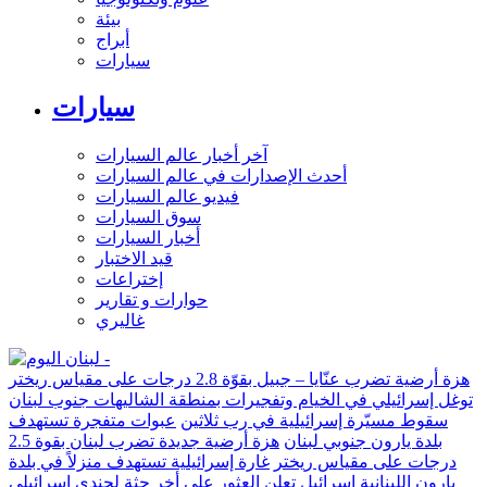
بيئة
أبراج
سيارات
سيارات
آخر أخبار عالم السيارات
أحدث الإصدارات في عالم السيارات
فيديو عالم السيارات
سوق السيارات
أخبار السيارات
قيد الاختبار
إختراعات
حوارات و تقارير
غاليري
هزة أرضية تضرب عنّايا – جبيل بقوّة 2.8 درجات على مقياس ريختر
توغل إسرائيلي في الخيام وتفجيرات بمنطقة الشاليهات جنوب لبنان
سقوط مسيّرة إسرائيلية في رب ثلاثين
عبوات متفجرة تستهدف
بلدة يارون جنوبي لبنان
هزة أرضية جديدة تضرب لبنان بقوة 2.5
درجات على مقياس ريختر
غارة إسرائيلية تستهدف منزلاً في بلدة
يارون اللبنانية
إسرائيل تعلن العثور على أخر جثة لجندي إسرائيلي