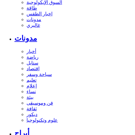
السوق الإيكولوجية
طاقة
اخبار الطقس
مدونات
غاليري
مدونات
أخبار
رياضة
ستايل
اقتصاد
سياحة وسفر
تعليم
إعلام
نساء
بيئة
فن وموسيقى
ثقافة
ديكور
علوم وتكنولوجيا
أبراج