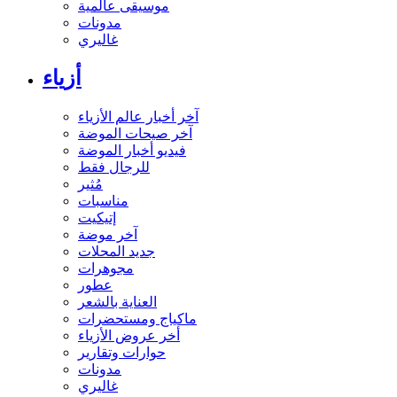
موسيقى عالمية
مدونات
غاليري
أزياء
آخر أخبار عالم الأزياء
آخر صيحات الموضة
فيديو أخبار الموضة
للرجال فقط
مُثير
مناسبات
إتيكيت
آخر موضة
جديد المحلات
مجوهرات
عطور
العناية بالشعر
ماكياج ومستحضرات
أخر عروض الأزياء
حوارات وتقارير
مدونات
غاليري