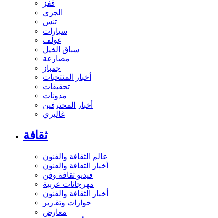
قفز
الجري
تنس
سيارات
غولف
سباق الخيل
مصارعة
جمباز
أخبار المنتخبات
تحقيقات
مدونات
أخبار المحترفين
غاليري
ثقافة
عالم الثقافة والفنون
أخبار الثقافة والفنون
فيديو ثقافة وفن
مهرجانات عربية
أخبار الثقافة والفنون
حوارات وتقارير
معارض