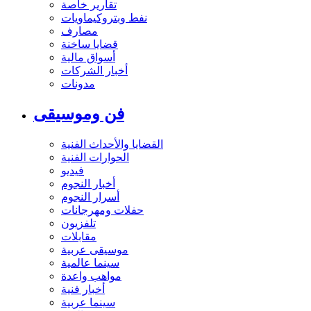
تقارير خاصة
نفط وبتروكيماويات
مصارف
قضايا ساخنة
أسواق مالية
أخبار الشركات
مدونات
فن وموسيقى
القضايا والأحداث الفنية
الحوارات الفنية
فيديو
أخبار النجوم
أسرار النجوم
حفلات ومهرجانات
تلفزيون
مقابلات
موسيقى عربية
سينما عالمية
مواهب واعدة
أخبار فنية
سينما عربية