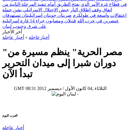
في قطاع غزة الأمر الذي يفتح الطريق أمام تنفيذ المرحلة الثانية من
اتفاق وقف إطلاق النار
جيش الاحتلال الإسرائيلي يشن حملة
اعتقالات واسعة في طولكرم
ضربتان جويتان إسرائيليتان تستهدفان
عنصرين في حزب الله
قتيلان ومصابون جراء 14 غارة إسرائيلية
على شرق وجنوب لبنان
أخر الأخبار
أخبارعاجلة
»
أخبار عاجلة
"مصر الحرية" ينظم مسيرة من
دوران شبرا إلى ميدان التحرير
تبدأ الآن
08:31 2012 الثلاثاء ,04 كانون الأول / ديسمبر
GMT
العرب اليوم
أخبار عاجلة