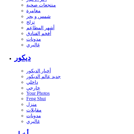
منتجعات صحية
مغامرة
شمس و بحر
تزلج
أشهر المطاعم
أفخم الفنادق
مدونات
غاليري
ديكور
أخبار الديكور
جديد عالم الديكور
داخلي
خارجي
Your Photos
Feng Shui
منزل
مقابلات
مدونات
غاليري