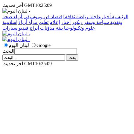
آخر تحديث GMT10:25:09
الرئيسية
أخبارعاجلة
رياضة
ثقافة
إقتصاد
فن وموسيقى
أزياء
صحة
وتغذية
سياحة وسفر
ديكور
أخبار
إعلام
تعليم
مرأة
أزياء إسلامية
علوم وتكنولوجيا
بيئة
مدوَّنات
أبراج
فيديو
سيارات
Google
لبنان اليوم
البحث
آخر تحديث GMT10:25:09