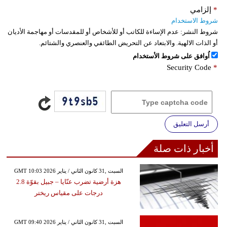
*
إلزامي
شروط الاستخدام
شروط النشر:
عدم الإساءة للكاتب أو للأشخاص أو للمقدسات أو مهاجمة الأديان
أو الذات الالهية. والابتعاد عن التحريض الطائفي والعنصري والشتائم.
اُوافق على شروط الأستخدام
Security Code
*
أرسل التعليق
أخبار ذات صلة
GMT 10:03 2026 السبت ,31 كانون الثاني / يناير
هزة أرضية تضرب عنّايا – جبيل بقوّة 2.8
درجات على مقياس ريختر
GMT 09:40 2026 السبت ,31 كانون الثاني / يناير