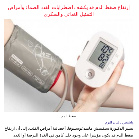
إرتفاع ضغط الدم قد يكشف اضطرابات الغدد الصماء وأمراض
التمثيل الغذائي والسكري
ضغط الدم
واشنطن ـ لبنان اليوم
تشير الدكتورة سيفينتش ماميدغوسينوفا، أخصائية أمراض القلب، إلى أن ارتفاع
ضغط الدم قد يكون مؤشرا على وجود خلل كامن في الغدة الدرقية أو الغدد