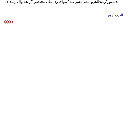
وسفر
ديكور
العرب اليوم
أخبار
إعلام
تعليم
مرأة
أزياء
إسلامية
علوم
وتكنولوجيا
بيئة