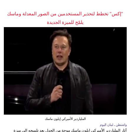
"إكس" تخطط لتحذير المستخدمين من الصور المعدلة وماسك
يلمّح للميزة الجديدة
الملياردير الأميركي إيلون ماسك
واشنطن ـ لبنان اليوم
أثار الملياردير الأميركي إيلون ماسك موجة من الجدل بعد تلميحه إلى ميزة