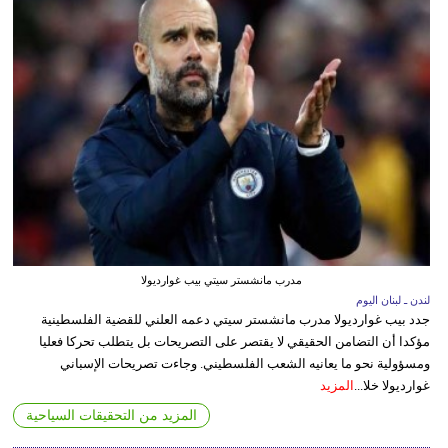
مدرب مانشستر سيتي بيب غوارديولا
لندن ـ لبنان اليوم
جدد بيب غوارديولا مدرب مانشستر سيتي دعمه العلني للقضية الفلسطينية
مؤكدا أن التضامن الحقيقي لا يقتصر على التصريحات بل يتطلب تحركا فعليا
ومسؤولية نحو ما يعانيه الشعب الفلسطيني. وجاءت تصريحات الإسباني
غوارديولا خلا...
المزيد
المزيد من التحقيقات السياحية