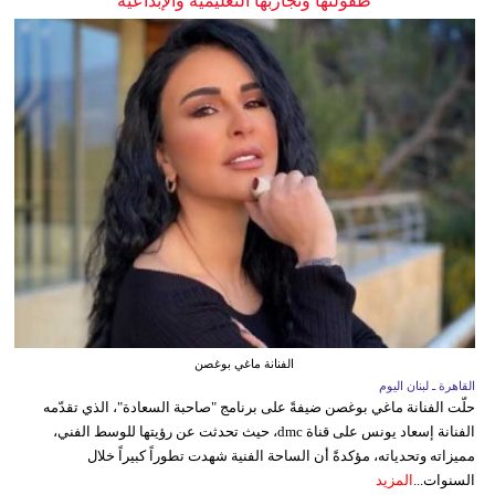
طفولتها وتجاربها التعليمية والإبداعية
الفنانة ماغي بوغصن
القاهرة ـ لبنان اليوم
حلّت الفنانة ماغي بوغصن ضيفةً على برنامج "صاحبة السعادة"، الذي تقدّمه
الفنانة إسعاد يونس على قناة dmc، حيث تحدثت عن رؤيتها للوسط الفني،
مميزاته وتحدياته، مؤكدةً أن الساحة الفنية شهدت تطوراً كبيراً خلال
السنوات...
المزيد