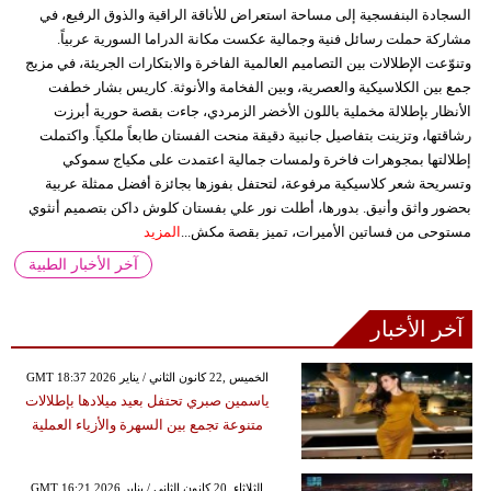
السجادة البنفسجية إلى مساحة استعراض للأناقة الراقية والذوق الرفيع، في
مشاركة حملت رسائل فنية وجمالية عكست مكانة الدراما السورية عربياً.
وتنوّعت الإطلالات بين التصاميم العالمية الفاخرة والابتكارات الجريئة، في مزيج
جمع بين الكلاسيكية والعصرية، وبين الفخامة والأنوثة. كاريس بشار خطفت
الأنظار بإطلالة مخملية باللون الأخضر الزمردي، جاءت بقصة حورية أبرزت
رشاقتها، وتزينت بتفاصيل جانبية دقيقة منحت الفستان طابعاً ملكياً. واكتملت
إطلالتها بمجوهرات فاخرة ولمسات جمالية اعتمدت على مكياج سموكي
وتسريحة شعر كلاسيكية مرفوعة، لتحتفل بفوزها بجائزة أفضل ممثلة عربية
بحضور واثق وأنيق. بدورها، أطلت نور علي بفستان كلوش داكن بتصميم أنثوي
مستوحى من فساتين الأميرات، تميز بقصة مكش...
المزيد
آخر الأخبار الطبية
آخر الأخبار
GMT 18:37 2026 الخميس ,22 كانون الثاني / يناير
ياسمين صبري تحتفل بعيد ميلادها بإطلالات
متنوعة تجمع بين السهرة والأزياء العملية
GMT 16:21 2026 الثلاثاء ,20 كانون الثاني / يناير