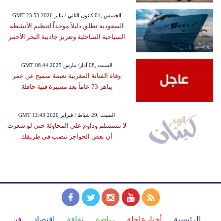
GMT 23:53 2026 الخميس ,01 كانون الثاني / يناير
السعودية تطلق دليلاً موحداً لتنظيم الأنشطة
السياحية الساحلية وتعزيز جاذبية البحر الأحمر
GMT 08:44 2025 السبت ,08 آذار/ مارس
وفاة الفنانة المغربية نعيمة سميح عن عمر
يناهز 73 عاماً بعد مسيرة فنية حافلة
GMT 12:43 2020 السبت ,29 شباط / فبراير
لا تستسلم وداوم على المحاولة حتى لو شعرت
أن بعض الحواجز تنصب في طريقك
الرئيسية
أخبارعاجلة
رياضة
ثقافة
إقتصاد
فن