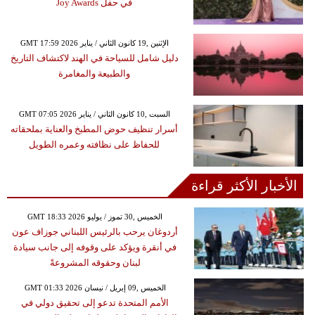
في حفل Joy Awards
GMT 17:59 2026 الإثنين ,19 كانون الثاني / يناير
دليل شامل للسياحة في الهند لاكتشاف التاريخ
والطبيعة والمغامرة
GMT 07:05 2026 السبت ,10 كانون الثاني / يناير
أسرار تنظيف حوض المطبخ والعناية بملحقاته
للحفاظ على نظافته وعمره الطويل
الأخبار الأكثر قراءة
GMT 18:33 2026 الخميس ,30 تموز / يوليو
أردوغان يرحب بالرئيس اللبناني جوزاف عون
في أنقرة ويؤكد على وقوفه إلى جانب سيادة
لبنان وحقوقه المشروعةً
GMT 01:33 2026 الخميس ,09 إبريل / نيسان
الأمم المتحدة تدعو إلى تحقيق دولي في