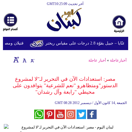
آخر تحديث GMT10:25:09
الرئيسية
أخبارعاجلة
رياضة
قوّة 2.8 درجات على مقياس ريختر
قتيلان ومصابون جراء 14 غارة إسرائيلية على شرق 
ثقافة
إقتصاد
أخبارعاجلة
»
أخبار عاجلة
فن
مصر: استعدادات الآن في التحرير لـ"لا لمشروع
وموسيقى
الدستور"ومتظاهرو "نعم للشرعية" يتوافدون على
محيطي "رابعة وآل رشدان"
أزياء
08:28 2012 الجمعة ,14 كانون الأول / ديسمبر
GMT
صحة
وتغذية
سياحة