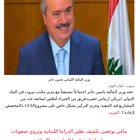
وزير المالية اللبناني ياسين جابر
بيروت ـ لبنان اليوم
عقد وزير المالية ياسين جابر اجتماعاً تنسيقياً مع مدير مكتب بيروت في البنك
الدولي انريكي ارماس حضره فريق من الخبراء خُصِّص لمتابعة عدد من
المشاريع قيد التنفيذ، وجرى التركيز بشكل خاص على مشروعLEAP ،(المخصص
لإعادة ا...
المزيد
ماغي بوغصن تكشف تطور الدراما اللبنانية وتروي صعوبات