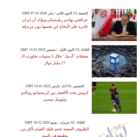
GMT 07:16 2026 الجمعة ,23 كانون الثاني / يناير
عراقجي يهاجم زيلينسكي ويؤكد أن إيران
قادرة على الدفاع عن نفسها دون مرتزقة
GMT 15:55 2025 الثلاثاء ,23 كانون الأول / ديسمبر
صفقات "أديبك" خلال 3 سنوات تجاوزت الـ
27 مليار دولار
GMT 15:41 2022 الخميس ,03 آذار/ مارس
كروس يحدد الأفضل بين كريستيانو رونالدو
وليونيل ميسي
GMT 10:32 2020 الثلاثاء ,02 حزيران / يونيو
الظروف الصعبة تحتم عليك القيام بأكثر من
وظيفة في اليوم