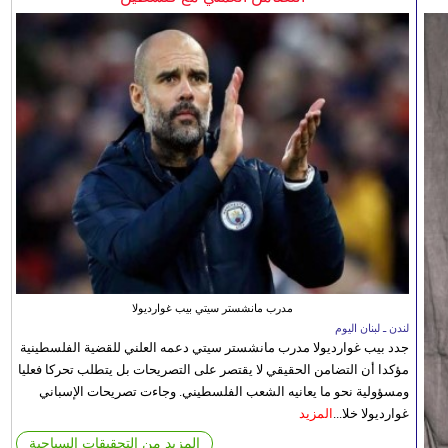
مدرب مانشستر سيتي بيب غوارديولا
لندن ـ لبنان اليوم
جدد بيب غوارديولا مدرب مانشستر سيتي دعمه العلني للقضية الفلسطينية
مؤكدا أن التضامن الحقيقي لا يقتصر على التصريحات بل يتطلب تحركا فعليا
ومسؤولية نحو ما يعانيه الشعب الفلسطيني. وجاءت تصريحات الإسباني
غوارديولا خلا...
المزيد
المزيد من التحقيقات السياحية