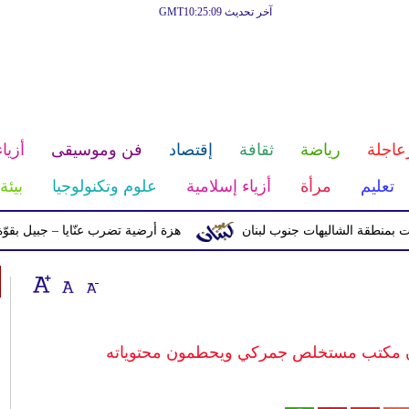
آخر تحديث GMT10:25:09
عاجلة
رياضة
ثقافة
إقتصاد
فن وموسيقى
أزياء
تعليم
مرأة
أزياء إسلامية
علوم وتكنولوجيا
بيئة
الشاليهات جنوب لبنان
هزة أرضية تضرب عنّايا – جبيل بقوّة 2.8 درجات على مقياس ريختر
ون مكتب مستخلص جمركي ويحطمون محتوياته