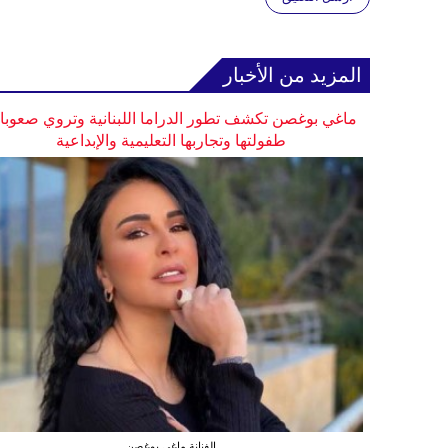
المزيد من الأخبار
ماغي بوغصن تكشف تطور الدراما اللبنانية وتروي صعوب
طفولتها وتجاربها التعليمية والإبداعية
الفنانة ماغي بوغصن