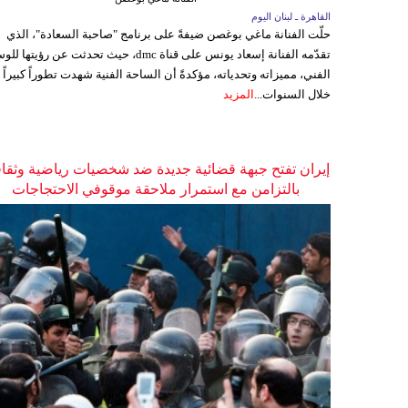
القاهرة ـ لبنان اليوم
حلّت الفنانة ماغي بوغصن ضيفةً على برنامج "صاحبة السعادة"، الذي
تقدّمه الفنانة إسعاد يونس على قناة dmc، حيث تحدثت عن رؤيتها
الفني، مميزاته وتحدياته، مؤكدةً أن الساحة الفنية شهدت تطوراً كبيراً
خلال السنوات...
المزيد
إيران تفتح جبهة قضائية جديدة ضد شخصيات رياضية وثقاف
بالتزامن مع استمرار ملاحقة موقوفي الاحتجاجات