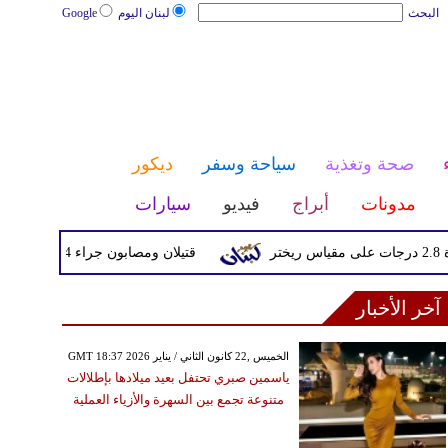
البحث
لبنان اليوم
Google
صحة وتغذية
سياحة وسفر
ديكور
مدونات
أبراج
فيديو
سيارات
قتيلان ومصابون جراء 14 غارة إسرائيلية على شرق وجنوب لبنان
آخر الأخبار
GMT 18:37 2026 الخميس ,22 كانون الثاني / يناير
ياسمين صبري تحتفل بعيد ميلادها بإطلالات
متنوعة تجمع بين السهرة والأزياء العملية