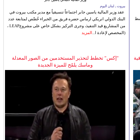
بيروت ـ لبنان اليوم
عقد وزير المالية ياسين جابر اجتماعاً تنسيقياً مع مدير مكتب بيروت في
 للوسط
البنك الدولي انريكي ارماس حضره فريق من الخبراء خُصِّص لمتابعة عدد
من المشاريع قيد التنفيذ، وجرى التركيز بشكل خاص على مشروعLEAP ،
(المخصص لإعادة ا...
المزيد
ية
"إكس" تخطط لتحذير المستخدمين من الصور المعدلة
وماسك يلمّح للميزة الجديدة