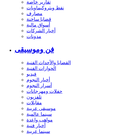
تقارير خاصة
نفط وبتروكيماويات
مصارف
قضايا ساخنة
أسواق مالية
أخبار الشركات
مدونات
فن وموسيقى
القضايا والأحداث الفنية
الحوارات الفنية
فيديو
أخبار النجوم
أسرار النجوم
حفلات ومهرجانات
تلفزيون
مقابلات
موسيقى عربية
سينما عالمية
مواهب واعدة
أخبار فنية
سينما عربية