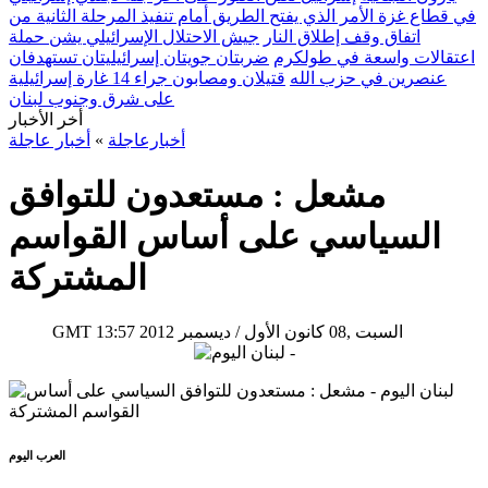
في قطاع غزة الأمر الذي يفتح الطريق أمام تنفيذ المرحلة الثانية من
اتفاق وقف إطلاق النار
جيش الاحتلال الإسرائيلي يشن حملة
اعتقالات واسعة في طولكرم
ضربتان جويتان إسرائيليتان تستهدفان
عنصرين في حزب الله
قتيلان ومصابون جراء 14 غارة إسرائيلية
على شرق وجنوب لبنان
أخر الأخبار
أخبارعاجلة
»
أخبار عاجلة
مشعل : مستعدون للتوافق
السياسي على أساس القواسم
المشتركة
13:57 2012 السبت ,08 كانون الأول / ديسمبر
GMT
العرب اليوم