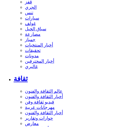
قفز
الجري
تنس
سيارات
غولف
سباق الخيل
مصارعة
جمباز
أخبار المنتخبات
تحقيقات
مدونات
أخبار المحترفين
غاليري
ثقافة
عالم الثقافة والفنون
أخبار الثقافة والفنون
فيديو ثقافة وفن
مهرجانات عربية
أخبار الثقافة والفنون
حوارات وتقارير
معارض