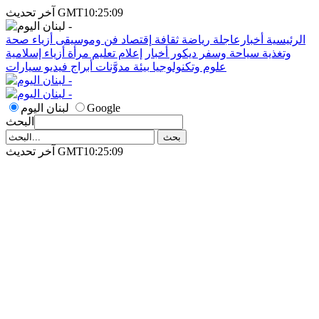
آخر تحديث GMT10:25:09
الرئيسية
أخبارعاجلة
رياضة
ثقافة
إقتصاد
فن وموسيقى
أزياء
صحة
وتغذية
سياحة وسفر
ديكور
أخبار
إعلام
تعليم
مرأة
أزياء إسلامية
علوم وتكنولوجيا
بيئة
مدوَّنات
أبراج
فيديو
سيارات
Google
لبنان اليوم
البحث
آخر تحديث GMT10:25:09