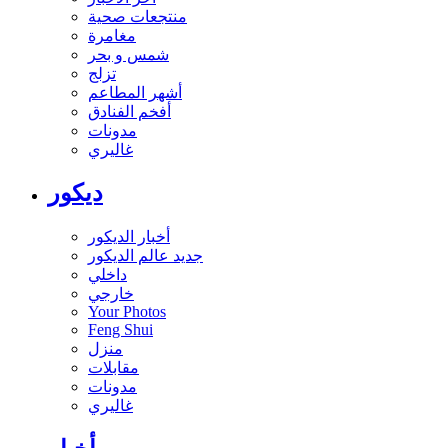
منتجعات صحية
مغامرة
شمس و بحر
تزلج
أشهر المطاعم
أفخم الفنادق
مدونات
غاليري
ديكور
أخبار الديكور
جديد عالم الديكور
داخلي
خارجي
Your Photos
Feng Shui
منزل
مقابلات
مدونات
غاليري