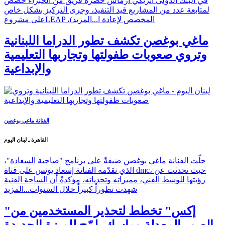
في البنك الدولي انريكي ارماس حضره فريق من الخبراء خُصِّص
لمتابعة عدد من المشاريع قيد التنفيذ، وجرى التركيز بشكل خاص
على مشروعLEAP ،(المخصص لإعادة ا...
المزيد
ماغي بوغصن تكشف تطور الدراما اللبنانية
وتروي صعوبات طفولتها وتجاربها التعليمية
والإبداعية
الفنانة ماغي بوغصن
القاهرة ـ لبنان اليوم
حلّت الفنانة ماغي بوغصن ضيفةً على برنامج "صاحبة السعادة"،
الذي تقدّمه الفنانة إسعاد يونس على قناة dmc، حيث تحدثت عن
رؤيتها للوسط الفني، مميزاته وتحدياته، مؤكدةً أن الساحة الفنية
شهدت تطوراً كبيراً خلال السنوات...
المزيد
"إكس" تخطط لتحذير المستخدمين من