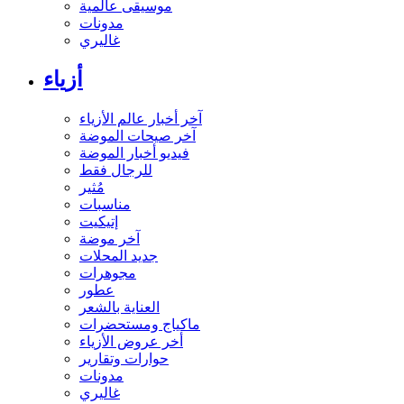
موسيقى عالمية
مدونات
غاليري
أزياء
آخر أخبار عالم الأزياء
آخر صيحات الموضة
فيديو أخبار الموضة
للرجال فقط
مُثير
مناسبات
إتيكيت
آخر موضة
جديد المحلات
مجوهرات
عطور
العناية بالشعر
ماكياج ومستحضرات
أخر عروض الأزياء
حوارات وتقارير
مدونات
غاليري