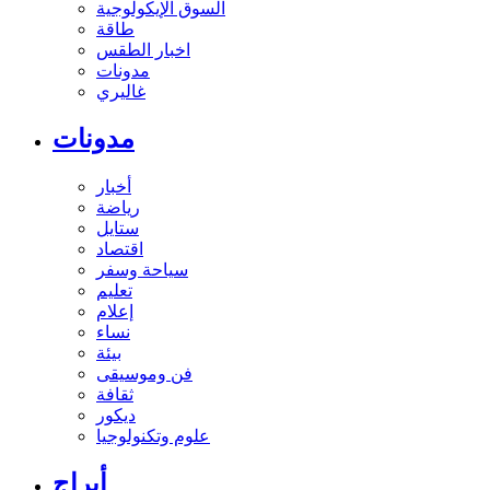
السوق الإيكولوجية
طاقة
اخبار الطقس
مدونات
غاليري
مدونات
أخبار
رياضة
ستايل
اقتصاد
سياحة وسفر
تعليم
إعلام
نساء
بيئة
فن وموسيقى
ثقافة
ديكور
علوم وتكنولوجيا
أبراج