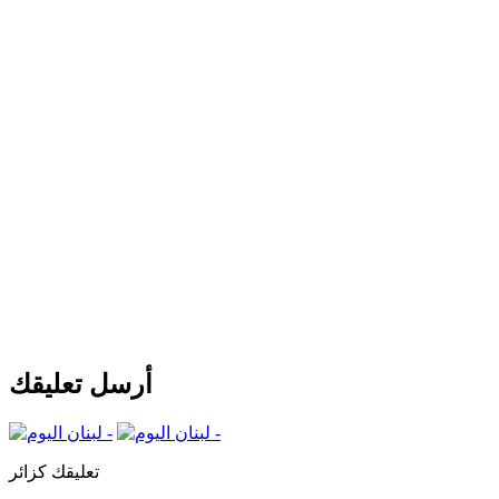
أرسل تعليقك
تعليقك كزائر