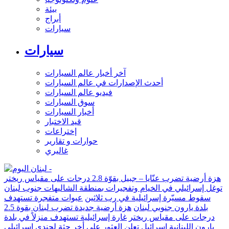
بيئة
أبراج
سيارات
سيارات
آخر أخبار عالم السيارات
أحدث الإصدارات في عالم السيارات
فيديو عالم السيارات
سوق السيارات
أخبار السيارات
قيد الاختبار
إختراعات
حوارات و تقارير
غاليري
هزة أرضية تضرب عنّايا – جبيل بقوّة 2.8 درجات على مقياس ريختر
توغل إسرائيلي في الخيام وتفجيرات بمنطقة الشاليهات جنوب لبنان
سقوط مسيّرة إسرائيلية في رب ثلاثين
عبوات متفجرة تستهدف
بلدة يارون جنوبي لبنان
هزة أرضية جديدة تضرب لبنان بقوة 2.5
درجات على مقياس ريختر
غارة إسرائيلية تستهدف منزلاً في بلدة
يارون اللبنانية
إسرائيل تعلن العثور على أخر جثة لجندي إسرائيلي