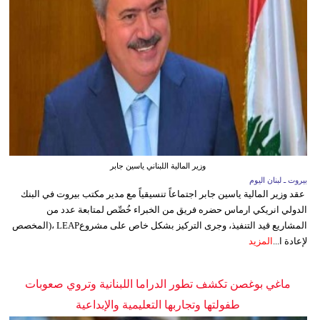
وزير المالية اللبناني ياسين جابر
بيروت ـ لبنان اليوم
عقد وزير المالية ياسين جابر اجتماعاً تنسيقياً مع مدير مكتب بيروت في البنك
الدولي انريكي ارماس حضره فريق من الخبراء خُصِّص لمتابعة عدد من
المشاريع قيد التنفيذ، وجرى التركيز بشكل خاص على مشروعLEAP ،(المخصص
لإعادة ا...
المزيد
ماغي بوغصن تكشف تطور الدراما اللبنانية وتروي صعوبات
طفولتها وتجاربها التعليمية والإبداعية