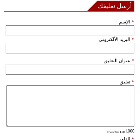
مدوَّنات
أرسل تعليقك
أبراج
*
الإسم
فيديو
*
البريد الألكتروني
سيارات
*
عنوان التعليق
*
تعليق
: Characters Left
*
إلزامي