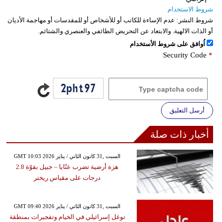
شروط الاستخدام
شروط النشر:
عدم الإساءة للكاتب أو للأشخاص أو للمقدسات أو مهاجمة الأديان
أو الذات الالهية. والابتعاد عن التحريض الطائفي والعنصري والشتائم.
اُوافق على شروط الأستخدام
Security Code
*
أرسل التعليق
أخبار ذات صلة
GMT 10:03 2026 السبت ,31 كانون الثاني / يناير
هزة أرضية تضرب عنّايا – جبيل بقوّة 2.8
درجات على مقياس ريختر
GMT 09:40 2026 السبت ,31 كانون الثاني / يناير
توغل إسرائيلي في الخيام وتفجيرات بمنطقة