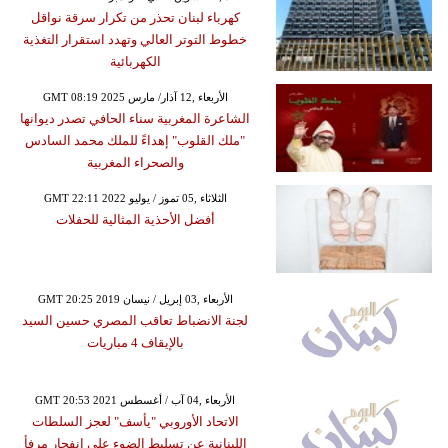
كهرباء لبنان تحذر من تكرار سرقة نواقل
خطوط التوتر العالي وتهدد استقرار التغذية
الكهربائية
GMT 08:19 2025 الأربعاء ,12 آذار/ مارس
الشاعرة المغربية سناء الحافي تصدر ديوانها
"ملك القلوب" إهداءً للملك محمد السادس
والصحراء المغربية
GMT 22:11 2022 الثلاثاء ,05 تموز / يوليو
أفضل الأحذية المثالية للحفلات
GMT 20:25 2019 الأربعاء ,03 إبريل / نيسان
لجنة الانضباط تعاقب المصري حسين السيد
بالإيقاف 4 مباريات
GMT 20:53 2021 الأربعاء ,04 آب / أغسطس
الاتحاد الأوروبي "يأسف" لعجز السلطات
اللبنانية عن تسليط الضوء على انفجار مرفأ