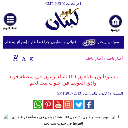
آخر تحديث GMT10:25:09
الرئيسية
أخبارعاجلة
رياضة
قتيلان ومصابون جراء 14 غارة إسرائيلية على شرق وجنوب لبنان
ثقافة
إقتصاد
أخبارعاجلة
»
أخبار عاجلة
فن
مستوطنون يقتلعون 100 شتلة زيتون في منطقة قرنة
وموسيقى
وادي الغويط في جنوب بيت لحم
أزياء
20:37 2013 السبت ,19 كانون الثاني / يناير
GMT
صحة
وتغذية
سياحة