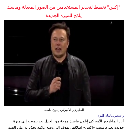
"إكس" تخطط لتحذير المستخدمين من الصور المعدلة وماسك
يلمّح للميزة الجديدة
الملياردير الأميركي إيلون ماسك
واشنطن ـ لبنان اليوم
أثار الملياردير الأميركي إيلون ماسك موجة من الجدل بعد تلميحه إلى ميزة
جديدة تعتزم منصة «إكس» إطلاقها، تهدف إلى وضع علامة تحذيرية على الصور