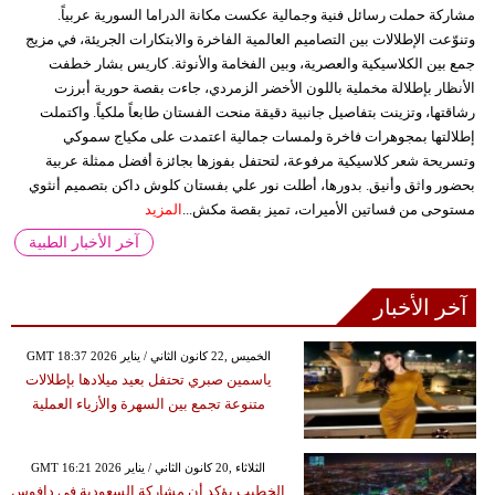
مشاركة حملت رسائل فنية وجمالية عكست مكانة الدراما السورية عربياً.
وتنوّعت الإطلالات بين التصاميم العالمية الفاخرة والابتكارات الجريئة، في مزيج
جمع بين الكلاسيكية والعصرية، وبين الفخامة والأنوثة. كاريس بشار خطفت
الأنظار بإطلالة مخملية باللون الأخضر الزمردي، جاءت بقصة حورية أبرزت
رشاقتها، وتزينت بتفاصيل جانبية دقيقة منحت الفستان طابعاً ملكياً. واكتملت
إطلالتها بمجوهرات فاخرة ولمسات جمالية اعتمدت على مكياج سموكي
وتسريحة شعر كلاسيكية مرفوعة، لتحتفل بفوزها بجائزة أفضل ممثلة عربية
بحضور واثق وأنيق. بدورها، أطلت نور علي بفستان كلوش داكن بتصميم أنثوي
مستوحى من فساتين الأميرات، تميز بقصة مكش...
المزيد
آخر الأخبار الطبية
آخر الأخبار
GMT 18:37 2026 الخميس ,22 كانون الثاني / يناير
ياسمين صبري تحتفل بعيد ميلادها بإطلالات
متنوعة تجمع بين السهرة والأزياء العملية
GMT 16:21 2026 الثلاثاء ,20 كانون الثاني / يناير
الخطيب يؤكد أن مشاركة السعودية في دافوس