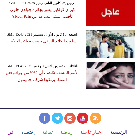
GMT 11:41 2025 الإثنين ,06 كانون الثاني / يناير
كيران كولكين يفوز بجائزة جولدن جلوب
كأفضل ممثل مساعد عن A Real Pain
GMT 15:40 2021 الجمعة ,10 كانون الأول / ديسمبر
أسلوب الكلام الراقي حسب قواعد الإتيكيت
GMT 19:48 2025 الثلاثاء ,25 تشرين الثاني / نوفمبر
الأمم المتحدة تكشف أن 60% من جرائم قتل
النساء يرتكبها شركاء حميمون
الرئيسية
أخبارعاجلة
رياضة
ثقافة
إقتصاد
فن