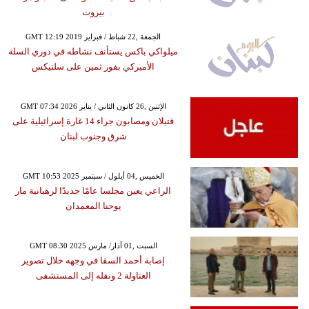
بيروت
GMT 12:19 2019 الجمعة ,22 شباط / فبراير
ميلواكي باكس يستأنف نشاطه في دوري السلة
الأميركي بفوز ثمين على سلتيكس
GMT 07:34 2026 الإثنين ,26 كانون الثاني / يناير
قتيلان ومصابون جراء 14 غارة إسرائيلية على
شرق وجنوب لبنان
GMT 10:53 2025 الخميس ,04 أيلول / سبتمبر
الراعي يعين مجلسا عامًا جديدًا لرهبانية مار
يوحنا المعمدان
GMT 08:30 2025 السبت ,01 آذار/ مارس
إصابة أحمد السقا في وجهه خلال تصوير
العتاولة 2 ونقله إلى المستشفى