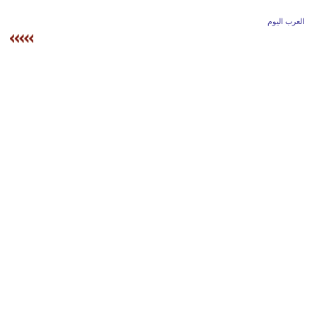
وسفر
العرب اليوم
ديكور
أخبار
إعلام
تعليم
مرأة
أزياء
إسلامية
علوم
وتكنولوجيا
بيئة