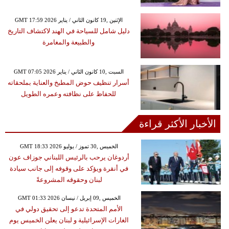
GMT 17:59 2026 الإثنين ,19 كانون الثاني / يناير
دليل شامل للسياحة في الهند لاكتشاف التاريخ
والطبيعة والمغامرة
GMT 07:05 2026 السبت ,10 كانون الثاني / يناير
أسرار تنظيف حوض المطبخ والعناية بملحقاته
للحفاظ على نظافته وعمره الطويل
الأخبار الأكثر قراءة
GMT 18:33 2026 الخميس ,30 تموز / يوليو
أردوغان يرحب بالرئيس اللبناني جوزاف عون
في أنقرة ويؤكد على وقوفه إلى جانب سيادة
لبنان وحقوقه المشروعةً
GMT 01:33 2026 الخميس ,09 إبريل / نيسان
الأمم المتحدة تدعو إلى تحقيق دولي في
الغارات الإسرائيلية و لبنان يعلن الخميس يوم