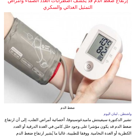
إرتفاع ضغط الدم قد يكشف اضطرابات الغدد الصماء وأمراض
التمثيل الغذائي والسكري
ضغط الدم
واشنطن ـ لبنان اليوم
تشير الدكتورة سيفينتش ماميدغوسينوفا، أخصائية أمراض القلب، إلى أن ارتفاع
ضغط الدم قد يكون مؤشرا على وجود خلل كامن في الغدة الدرقية أو الغدد
الكظرية أو الغدة النخامية. ووفقا للطبيبة، غالبا ما يُشير ارتفاع ضغط الدم