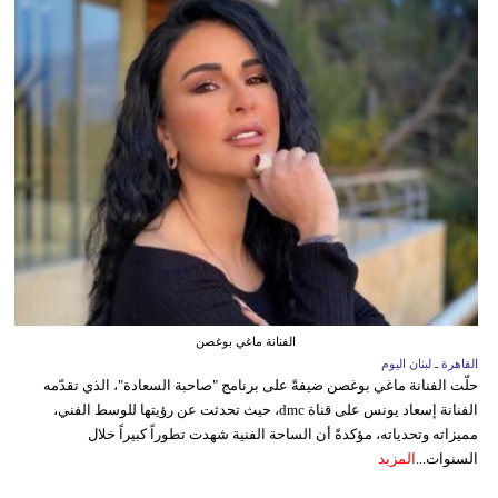
الفنانة ماغي بوغصن
القاهرة ـ لبنان اليوم
حلّت الفنانة ماغي بوغصن ضيفةً على برنامج "صاحبة السعادة"، الذي تقدّمه
الفنانة إسعاد يونس على قناة dmc، حيث تحدثت عن رؤيتها للوسط الفني،
مميزاته وتحدياته، مؤكدةً أن الساحة الفنية شهدت تطوراً كبيراً خلال
السنوات...
المزيد