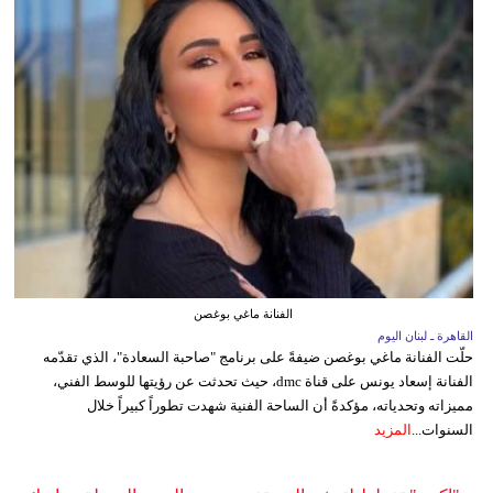
الفنانة ماغي بوغصن
القاهرة ـ لبنان اليوم
حلّت الفنانة ماغي بوغصن ضيفةً على برنامج "صاحبة السعادة"، الذي تقدّمه
الفنانة إسعاد يونس على قناة dmc، حيث تحدثت عن رؤيتها للوسط الفني،
مميزاته وتحدياته، مؤكدةً أن الساحة الفنية شهدت تطوراً كبيراً خلال
السنوات...
المزيد