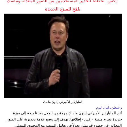
"إكس" تخطط لتحذير المستخدمين من الصور المعدلة وماسك
يلمّح للميزة الجديدة
الملياردير الأميركي إيلون ماسك
واشنطن ـ لبنان اليوم
أثار الملياردير الأميركي إيلون ماسك موجة من الجدل بعد تلميحه إلى ميزة
جديدة تعتزم منصة «إكس» إطلاقها، تهدف إلى وضع علامة تحذيرية على الصور
المعدّلة، في خطوة قد تمثل تحولاً في تعامل المنصة مع المحتوى المضلل