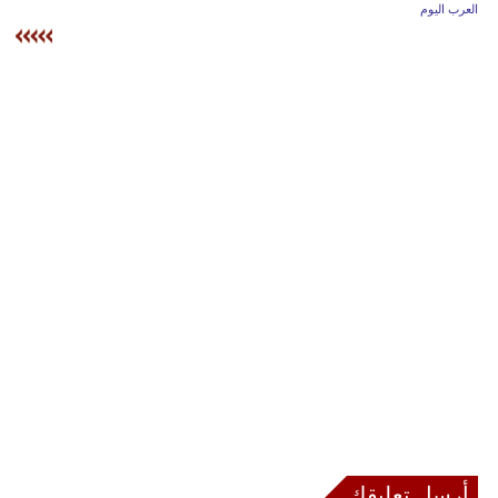
وسفر
العرب اليوم
ديكور
أخبار
إعلام
تعليم
مرأة
أزياء
إسلامية
علوم
وتكنولوجيا
بيئة
أرسل تعليقك