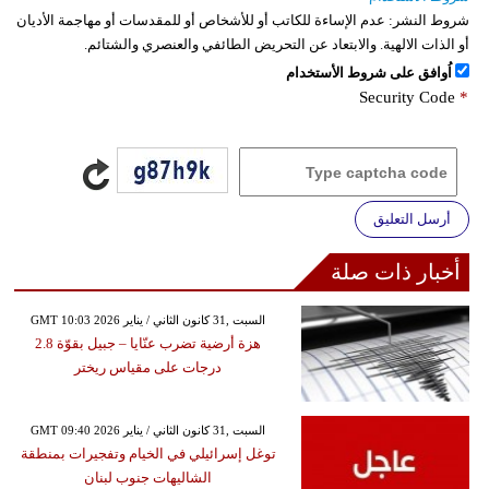
شروط النشر:
عدم الإساءة للكاتب أو للأشخاص أو للمقدسات أو مهاجمة الأديان
أو الذات الالهية. والابتعاد عن التحريض الطائفي والعنصري والشتائم.
اُوافق على شروط الأستخدام
Security Code
*
أرسل التعليق
أخبار ذات صلة
GMT 10:03 2026 السبت ,31 كانون الثاني / يناير
هزة أرضية تضرب عنّايا – جبيل بقوّة 2.8
درجات على مقياس ريختر
GMT 09:40 2026 السبت ,31 كانون الثاني / يناير
توغل إسرائيلي في الخيام وتفجيرات بمنطقة
الشاليهات جنوب لبنان