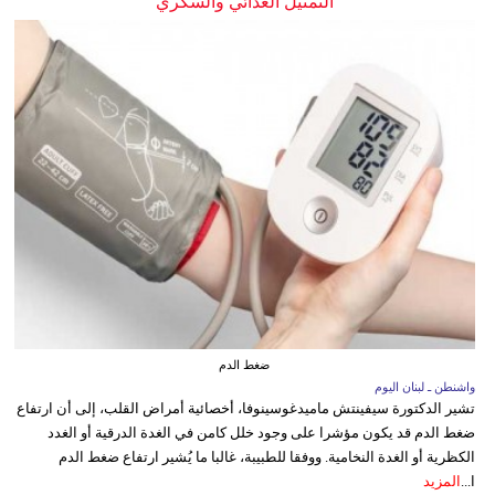
التمثيل الغذائي والسكري
ضغط الدم
واشنطن ـ لبنان اليوم
تشير الدكتورة سيفينتش ماميدغوسينوفا، أخصائية أمراض القلب، إلى أن ارتفاع
ضغط الدم قد يكون مؤشرا على وجود خلل كامن في الغدة الدرقية أو الغدد
الكظرية أو الغدة النخامية. ووفقا للطبيبة، غالبا ما يُشير ارتفاع ضغط الدم
ا...
المزيد