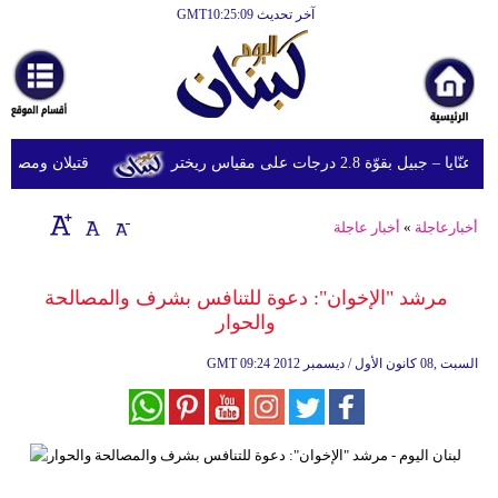
آخر تحديث GMT10:25:09
الرئيسية
أخبارعاجلة
رياضة
قوّة 2.8 درجات على مقياس ريختر
قتيلان ومصابون جراء 14 غارة إسرائيلية على شرق 
ثقافة
إقتصاد
أخبارعاجلة
»
أخبار عاجلة
فن
مرشد "الإخوان": دعوة للتنافس بشرف والمصالحة
وموسيقى
والحوار
أزياء
09:24 2012 السبت ,08 كانون الأول / ديسمبر
GMT
صحة
وتغذية
سياحة