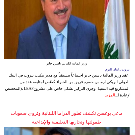
وزير المالية اللبناني ياسين جابر
بيروت ـ لبنان اليوم
عقد وزير المالية ياسين جابر اجتماعاً تنسيقياً مع مدير مكتب بيروت في البنك
الدولي انريكي ارماس حضره فريق من الخبراء خُصِّص لمتابعة عدد من
المشاريع قيد التنفيذ، وجرى التركيز بشكل خاص على مشروعLEAP ،(المخصص
لإعادة ا...
المزيد
ماغي بوغصن تكشف تطور الدراما اللبنانية وتروي صعوبات
طفولتها وتجاربها التعليمية والإبداعية