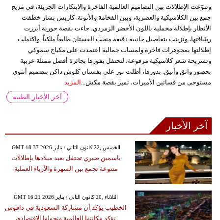
وتنوّعت الإطلالات بين التصاميم العالمية الفاخرة والابتكارات الجريئة، في مزيج
جمع بين الكلاسيكية والعصرية، وبين الفخامة والأنوثة. كاريس بشار خطفت
الأنظار بإطلالة مخملية باللون الأخضر الزمردي، جاءت بقصة حورية أبرزت
رشاقتها، وتزينت بتفاصيل جانبية دقيقة منحت الفستان طابعاً ملكياً. واكتملت
إطلالتها بمجوهرات فاخرة ولمسات جمالية اعتمدت على مكياج سموكي
وتسريحة شعر كلاسيكية مرفوعة، لتحتفل بفوزها بجائزة أفضل ممثلة عربية
بحضور واثق وأنيق. بدورها، أطلت نور علي بفستان كلوش داكن بتصميم أنثوي
مستوحى من فساتين الأميرات، تميز بقصة مكش...
المزيد
آخر الأخبار الطبية
آخر الأخبار
GMT 18:37 2026 الخميس ,22 كانون الثاني / يناير
ياسمين صبري تحتفل بعيد ميلادها بإطلالات
متنوعة تجمع بين السهرة والأزياء العملية
GMT 16:21 2026 الثلاثاء ,20 كانون الثاني / يناير
الخطيب يؤكد أن مشاركة السعودية في دافوس
تؤكد مكانتها العالمية وتحولها الاقتصادي