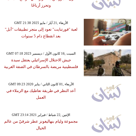
وتحرز أرباحًا
GMT 21:38 2025 الأربعاء ,21 أيار / مايو
لعبة "فورتنايت" تعود إلى متجر تطبيقات "أبل"
بعد انقطاع دام 5 سنوات
GMT 07:18 2023 السبت ,16 كانون الأول / ديسمبر
جيش الاحتلال الإسرائيلي يعتقل سيدة
فلسطينية مريضة بالسرطان في الضفة الغربية
GMT 09:23 2020 الأربعاء ,01 كانون الثاني / يناير
أعد النظر في طريقة تعاطيك مع الزملاء في
العمل
GMT 23:14 2021 الإثنين ,22 شباط / فبراير
مجموعة وليام بنهاليغونز عطر شرقيّ من عالم
الخيال