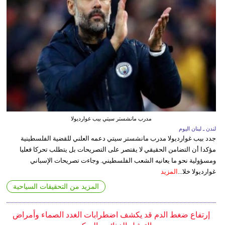
مدرب مانشستر سيتي بيب غوارديولا
لندن ـ لبنان اليوم
جدد بيب غوارديولا مدرب مانشستر سيتي دعمه العلني للقضية الفلسطينية
مؤكدا أن التضامن الحقيقي لا يقتصر على التصريحات بل يتطلب تحركا فعليا
ومسؤولية نحو ما يعانيه الشعب الفلسطيني. وجاءت تصريحات الإسباني
غوارديولا خلا...
المزيد
المزيد من التحقيقات السياحية
إرتفاع ضغط الدم قد يكشف اضطرابات الغدد الصماء وأمراض