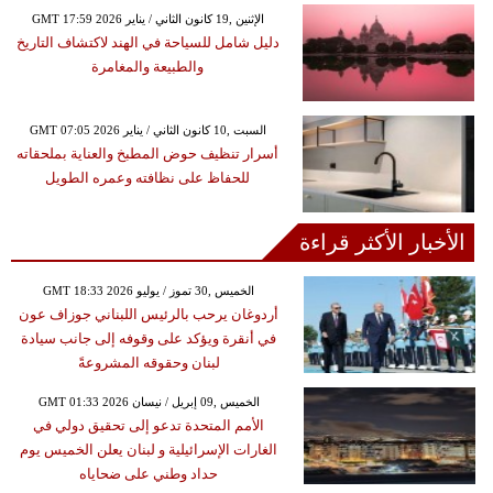
GMT 17:59 2026 الإثنين ,19 كانون الثاني / يناير
دليل شامل للسياحة في الهند لاكتشاف التاريخ
والطبيعة والمغامرة
GMT 07:05 2026 السبت ,10 كانون الثاني / يناير
أسرار تنظيف حوض المطبخ والعناية بملحقاته
للحفاظ على نظافته وعمره الطويل
الأخبار الأكثر قراءة
GMT 18:33 2026 الخميس ,30 تموز / يوليو
أردوغان يرحب بالرئيس اللبناني جوزاف عون
في أنقرة ويؤكد على وقوفه إلى جانب سيادة
لبنان وحقوقه المشروعةً
GMT 01:33 2026 الخميس ,09 إبريل / نيسان
الأمم المتحدة تدعو إلى تحقيق دولي في
الغارات الإسرائيلية و لبنان يعلن الخميس يوم
حداد وطني على ضحاياه