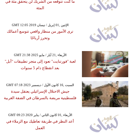
ما كنت تتوقعه من الشريك لن يتحقق مئة في
المئة
GMT 12:05 2019 الإثنين ,01 إبريل / نيسان
ترى الأمور من منظار واقعي تتوسع أعمالك
وتحرز أرباحًا
GMT 21:38 2025 الأربعاء ,21 أيار / مايو
لعبة "فورتنايت" تعود إلى متجر تطبيقات "أبل"
بعد انقطاع دام 5 سنوات
GMT 07:18 2023 السبت ,16 كانون الأول / ديسمبر
جيش الاحتلال الإسرائيلي يعتقل سيدة
فلسطينية مريضة بالسرطان في الضفة الغربية
GMT 09:23 2020 الأربعاء ,01 كانون الثاني / يناير
أعد النظر في طريقة تعاطيك مع الزملاء في
العمل