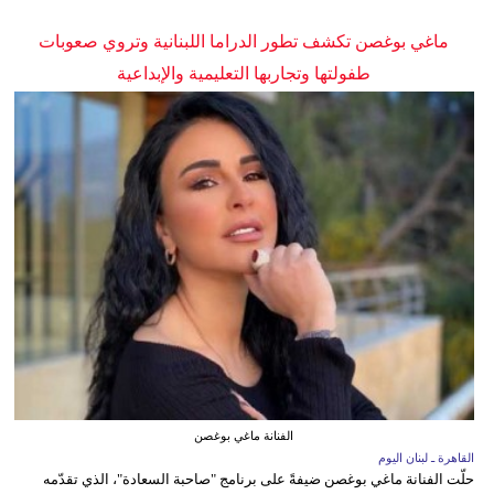
ماغي بوغصن تكشف تطور الدراما اللبنانية وتروي صعوبات
طفولتها وتجاربها التعليمية والإبداعية
الفنانة ماغي بوغصن
القاهرة ـ لبنان اليوم
حلّت الفنانة ماغي بوغصن ضيفةً على برنامج "صاحبة السعادة"، الذي تقدّمه