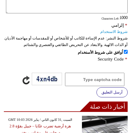
: Characters Left
*
إلزامي
شروط الاستخدام
شروط النشر:
عدم الإساءة للكاتب أو للأشخاص أو للمقدسات أو مهاجمة الأديان
أو الذات الالهية. والابتعاد عن التحريض الطائفي والعنصري والشتائم.
اُوافق على شروط الأستخدام
Security Code
*
أرسل التعليق
أخبار ذات صلة
GMT 10:03 2026 السبت ,31 كانون الثاني / يناير
هزة أرضية تضرب عنّايا – جبيل بقوّة 2.8
درجات على مقياس ريختر