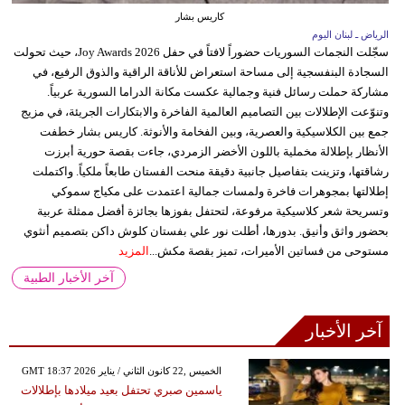
كاريس بشار
الرياض ـ لبنان اليوم
سجّلت النجمات السوريات حضوراً لافتاً في حفل Joy Awards 2026، حيث تحولت
السجادة البنفسجية إلى مساحة استعراض للأناقة الراقية والذوق الرفيع، في
مشاركة حملت رسائل فنية وجمالية عكست مكانة الدراما السورية عربياً.
وتنوّعت الإطلالات بين التصاميم العالمية الفاخرة والابتكارات الجريئة، في مزيج
جمع بين الكلاسيكية والعصرية، وبين الفخامة والأنوثة. كاريس بشار خطفت
الأنظار بإطلالة مخملية باللون الأخضر الزمردي، جاءت بقصة حورية أبرزت
رشاقتها، وتزينت بتفاصيل جانبية دقيقة منحت الفستان طابعاً ملكياً. واكتملت
إطلالتها بمجوهرات فاخرة ولمسات جمالية اعتمدت على مكياج سموكي
وتسريحة شعر كلاسيكية مرفوعة، لتحتفل بفوزها بجائزة أفضل ممثلة عربية
بحضور واثق وأنيق. بدورها، أطلت نور علي بفستان كلوش داكن بتصميم أنثوي
مستوحى من فساتين الأميرات، تميز بقصة مكش...
المزيد
آخر الأخبار الطبية
آخر الأخبار
GMT 18:37 2026 الخميس ,22 كانون الثاني / يناير
ياسمين صبري تحتفل بعيد ميلادها بإطلالات