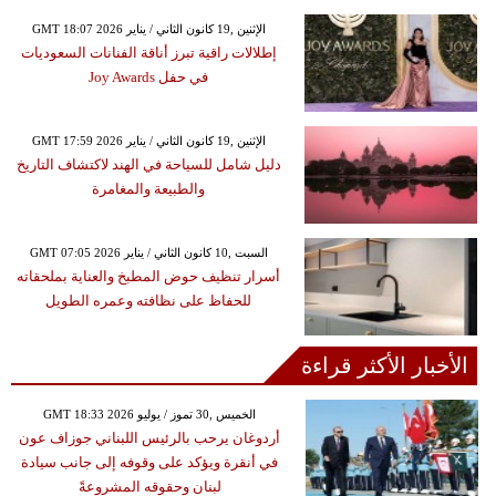
GMT 18:07 2026 الإثنين ,19 كانون الثاني / يناير
إطلالات راقية تبرز أناقة الفنانات السعوديات
في حفل Joy Awards
GMT 17:59 2026 الإثنين ,19 كانون الثاني / يناير
دليل شامل للسياحة في الهند لاكتشاف التاريخ
والطبيعة والمغامرة
GMT 07:05 2026 السبت ,10 كانون الثاني / يناير
أسرار تنظيف حوض المطبخ والعناية بملحقاته
للحفاظ على نظافته وعمره الطويل
الأخبار الأكثر قراءة
GMT 18:33 2026 الخميس ,30 تموز / يوليو
أردوغان يرحب بالرئيس اللبناني جوزاف عون
في أنقرة ويؤكد على وقوفه إلى جانب سيادة
لبنان وحقوقه المشروعةً