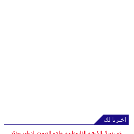
إخترنا لك
غوارديولا بالكوفية الفلسطينية يهاجم الصمت الدولي ويؤكد