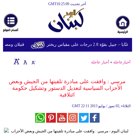
آخر تحديث GMT10:25:09
الرئيسية
أخبارعاجلة
رياضة
قوّة 2.8 درجات على مقياس ريختر
قتيلان ومصابون جراء 14 غارة إسرائيلية على شرق
ثقافة
إقتصاد
أخبارعاجلة
»
أخبار عاجلة
فن
مرسي : وافقت على مبادرة تلقيتها من الجيش وبعض
وموسيقى
الأحزاب السياسية لتعديل الدستور وتشكيل حكومة
ائتلافية
أزياء
22:11 2013 الثلاثاء ,02 تموز / يوليو
GMT
صحة
وتغذية
سياحة