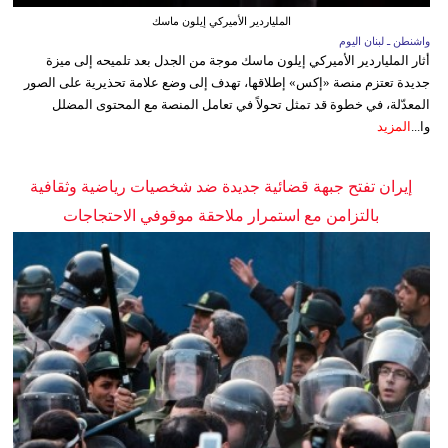
الملياردير الأميركي إيلون ماسك
واشنطن ـ لبنان اليوم
أثار الملياردير الأميركي إيلون ماسك موجة من الجدل بعد تلميحه إلى ميزة
جديدة تعتزم منصة «إكس» إطلاقها، تهدف إلى وضع علامة تحذيرية على الصور
المعدّلة، في خطوة قد تمثل تحولاً في تعامل المنصة مع المحتوى المضلل
وا...
المزيد
إيران تفتح جبهة قضائية جديدة ضد شخصيات رياضية وثقافية
بالتزامن مع استمرار ملاحقة موقوفي الاحتجاجات