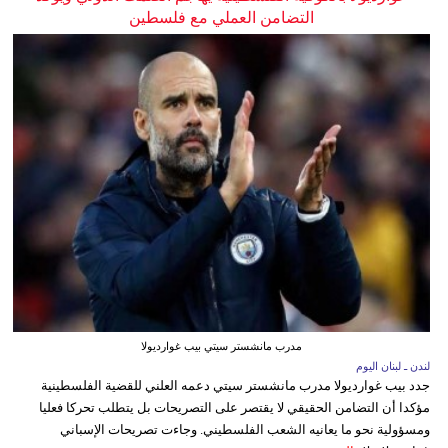
التضامن العملي مع فلسطين
مدرب مانشستر سيتي بيب غوارديولا
لندن ـ لبنان اليوم
جدد بيب غوارديولا مدرب مانشستر سيتي دعمه العلني للقضية الفلسطينية
مؤكدا أن التضامن الحقيقي لا يقتصر على التصريحات بل يتطلب تحركا فعليا
ومسؤولية نحو ما يعانيه الشعب الفلسطيني. وجاءت تصريحات الإسباني