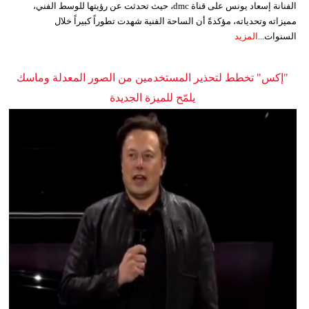
الفنانة إسعاد يونس على قناة dmc، حيث تحدثت عن رؤيتها للوسط الفني،
مميزاته وتحدياته، مؤكدةً أن الساحة الفنية شهدت تطوراً كبيراً خلال
السنوات...
المزيد
"إكس" تخطط لتحذير المستخدمين من الصور المعدلة وماسك
يلمّح للميزة الجديدة