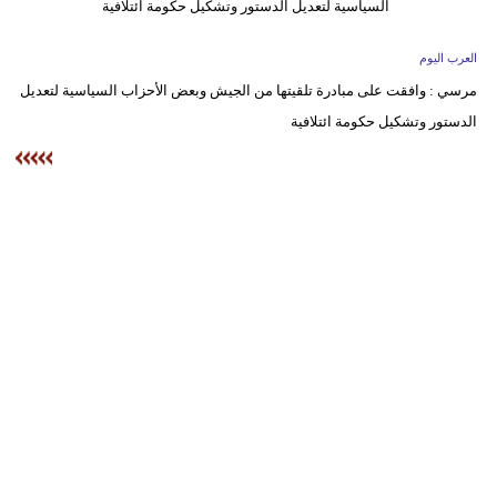
وسفر
ديكور
العرب اليوم
مرسي : وافقت على مبادرة تلقيتها من الجيش وبعض الأحزاب السياسية لتعديل
أخبار
الدستور وتشكيل حكومة ائتلافية
إعلام
تعليم
مرأة
أزياء
إسلامية
علوم
وتكنولوجيا
بيئة