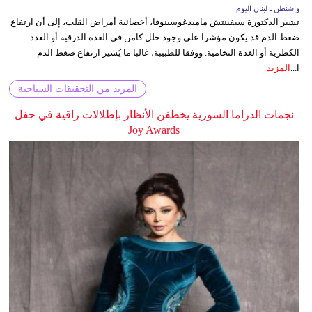
واشنطن ـ لبنان اليوم
تشير الدكتورة سيفينتش ماميدغوسينوفا، أخصائية أمراض القلب، إلى أن ارتفاع
ضغط الدم قد يكون مؤشرا على وجود خلل كامن في الغدة الدرقية أو الغدد
الكظرية أو الغدة النخامية. ووفقا للطبيبة، غالبا ما يُشير ارتفاع ضغط الدم
ا...
المزيد
المزيد من التحقيقات السياحية
نجمات الدراما السورية يخطفن الأنظار بإطلالات راقية في حفل
Joy Awards