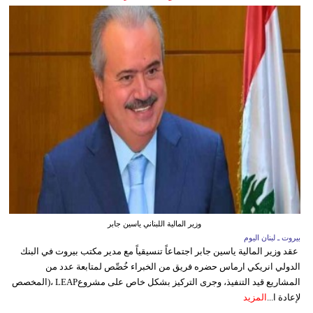
وزير المالية اللبناني ياسين جابر
بيروت ـ لبنان اليوم
عقد وزير المالية ياسين جابر اجتماعاً تنسيقياً مع مدير مكتب بيروت في البنك
الدولي انريكي ارماس حضره فريق من الخبراء خُصِّص لمتابعة عدد من
المشاريع قيد التنفيذ، وجرى التركيز بشكل خاص على مشروعLEAP ،(المخصص
لإعادة ا...
المزيد