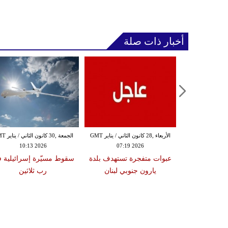
أخبار ذات صلة
الثلاثاء ,27 كانون الثاني / يناير GMT
الأربعاء ,28 كانون الثاني / يناير GMT
الجمعة ,30 كانون
10:13 2026
07:19 2026
18:47
دة تضرب لبنان
عبوات متفجرة تستهدف بلدة
سقوط مسيّرة إسرائيلية 
2 درجات على مقياس
يارون جنوبي لبنان
رب ثلاثين
تر