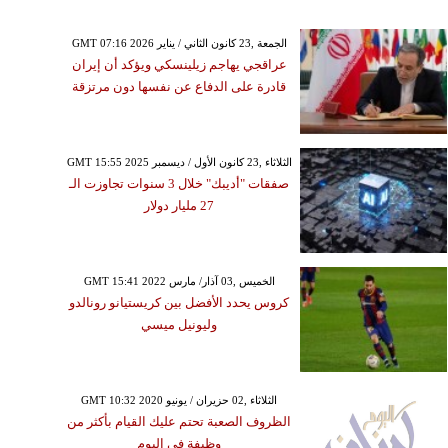
GMT 07:16 2026 الجمعة ,23 كانون الثاني / يناير
عراقجي يهاجم زيلينسكي ويؤكد أن إيران
قادرة على الدفاع عن نفسها دون مرتزقة
GMT 15:55 2025 الثلاثاء ,23 كانون الأول / ديسمبر
صفقات "أديبك" خلال 3 سنوات تجاوزت الـ
27 مليار دولار
GMT 15:41 2022 الخميس ,03 آذار/ مارس
كروس يحدد الأفضل بين كريستيانو رونالدو
وليونيل ميسي
GMT 10:32 2020 الثلاثاء ,02 حزيران / يونيو
الظروف الصعبة تحتم عليك القيام بأكثر من
وظيفة في اليوم