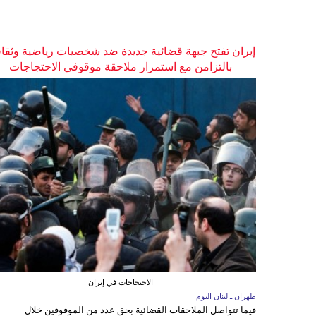
إيران تفتح جبهة قضائية جديدة ضد شخصيات رياضية وثقاف
بالتزامن مع استمرار ملاحقة موقوفي الاحتجاجات
الاحتجاجات في إيران
طهران ـ لبنان اليوم
فيما تتواصل الملاحقات القضائية بحق عدد من الموقوفين خلال