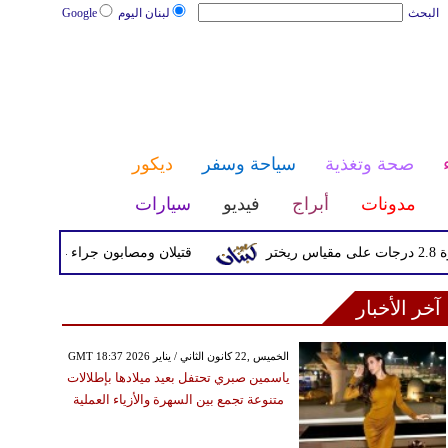
البحث
لبنان اليوم
Google
صحة وتغذية
سياحة وسفر
ديكور
مدونات
أبراج
فيديو
سيارات
قتيلان ومصابون جراء 14 غارة إسرائيلية على شرق وجنوب لبنان
آخر الأخبار
GMT 18:37 2026 الخميس ,22 كانون الثاني / يناير
ياسمين صبري تحتفل بعيد ميلادها بإطلالات
متنوعة تجمع بين السهرة والأزياء العملية