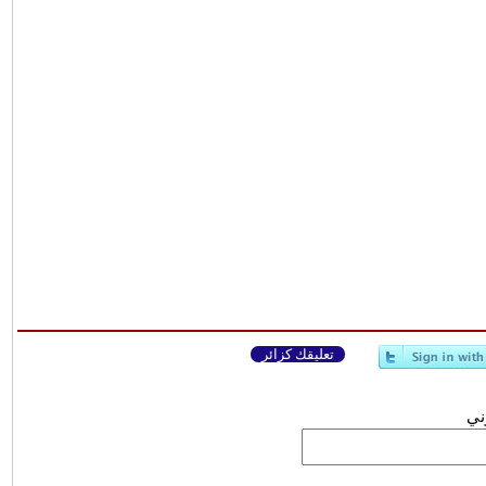
تعليقك كزائر
وني