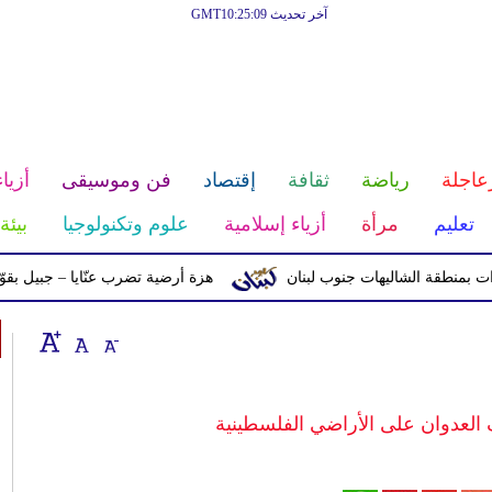
آخر تحديث GMT10:25:09
عاجلة
رياضة
ثقافة
إقتصاد
فن وموسيقى
أزياء
تعليم
مرأة
أزياء إسلامية
علوم وتكنولوجيا
بيئة
ة الشاليهات جنوب لبنان
هزة أرضية تضرب عنّايا – جبيل بقوّة 2.8 درجات على مقياس ريختر
العدوان على الأراضي الفلسطينية