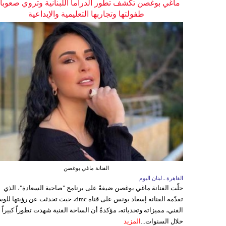
ماغي بوغصن تكشف تطور الدراما اللبنانية وتروي صعوب
طفولتها وتجاربها التعليمية والإبداعية
الفنانة ماغي بوغصن
القاهرة ـ لبنان اليوم
حلّت الفنانة ماغي بوغصن ضيفةً على برنامج "صاحبة السعادة"، الذي
تقدّمه الفنانة إسعاد يونس على قناة dmc، حيث تحدثت عن رؤيتها
الفني، مميزاته وتحدياته، مؤكدةً أن الساحة الفنية شهدت تطوراً كبيراً
خلال السنوات...
المزيد