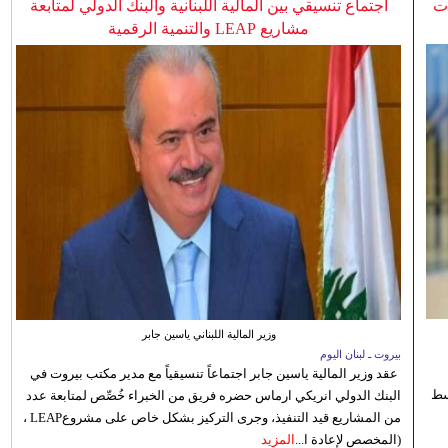
ات
اجتماع تنسيقي بين المالية اللبنانية والبنك الدولي لمتابعة
مشاريع LEAP والتنمية الرقمية
وزير المالية اللبناني ياسين جابر
بيروت ـ لبنان اليوم
عقد وزير المالية ياسين جابر اجتماعاً تنسيقياً مع مدير مكتب بيروت في
 للوسط
البنك الدولي انريكي ارماس حضره فريق من الخبراء خُصِّص لمتابعة عدد
من المشاريع قيد التنفيذ، وجرى التركيز بشكل خاص على مشروعLEAP ،
(المخصص لإعادة ا...
المزيد