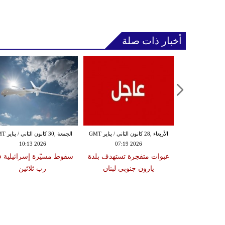
أخبار ذات صلة
الثلاثاء ,27 كانون الثاني / يناير GMT
الأربعاء ,28 كانون الثاني / يناير GMT
الجمعة ,30 كانون
10:13 2026
07:19 2026
18:47
دة تضرب لبنان
عبوات متفجرة تستهدف بلدة
سقوط مسيّرة إسرائيلية 
2 درجات على مقياس
يارون جنوبي لبنان
رب ثلاثين
تر