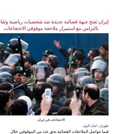
إيران تفتح جبهة قضائية جديدة ضد شخصيات رياضية وثقاف
بالتزامن مع استمرار ملاحقة موقوفي الاحتجاجات
الاحتجاجات في إيران
طهران ـ لبنان اليوم
فيما تتواصل الملاحقات القضائية بحق عدد من الموقوفين خلال