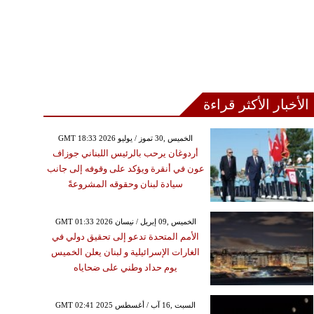
الأخبار الأكثر قراءة
GMT 18:33 2026 الخميس ,30 تموز / يوليو
أردوغان يرحب بالرئيس اللبناني جوزاف
عون في أنقرة ويؤكد على وقوفه إلى جانب
سيادة لبنان وحقوقه المشروعةً
GMT 01:33 2026 الخميس ,09 إبريل / نيسان
الأمم المتحدة تدعو إلى تحقيق دولي في
الغارات الإسرائيلية و لبنان يعلن الخميس
يوم حداد وطني على ضحاياه
GMT 02:41 2025 السبت ,16 آب / أغسطس