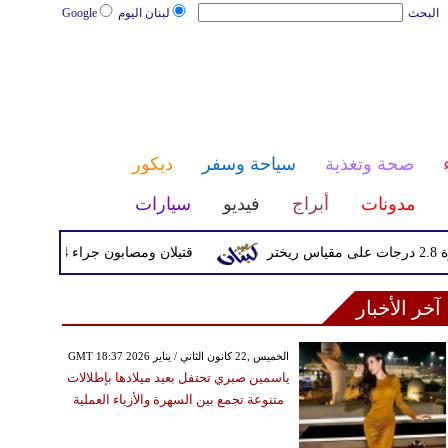
البحث
لبنان اليوم
Google
صحة وتغذية
سياحة وسفر
ديكور
مدونات
أبراج
فيديو
سيارات
قتيلان ومصابون جراء 14 غارة إسرائيلية على شرق وجنوب لبنان
آخر الأخبار
GMT 18:37 2026 الخميس ,22 كانون الثاني / يناير
ياسمين صبري تحتفل بعيد ميلادها بإطلالات
متنوعة تجمع بين السهرة والأزياء العملية