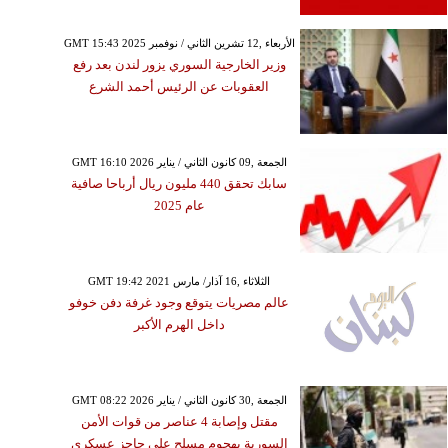
GMT 15:43 2025 الأربعاء ,12 تشرين الثاني / نوفمبر
وزير الخارجية السوري يزور لندن بعد رفع
العقوبات عن الرئيس أحمد الشرع
GMT 16:10 2026 الجمعة ,09 كانون الثاني / يناير
سابك تحقق 440 مليون ريال أرباحا صافية
عام 2025
GMT 19:42 2021 الثلاثاء ,16 آذار/ مارس
عالم مصريات يتوقع وجود غرفة دفن خوفو
داخل الهرم الأكبر
GMT 08:22 2026 الجمعة ,30 كانون الثاني / يناير
مقتل وإصابة 4 عناصر من قوات الأمن
السورية بهجوم مسلح على حاجز عسكري