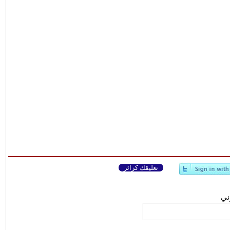
تعليقك كزائر
وني