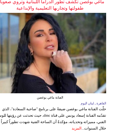
ماغي بوغصن تكشف تطور الدراما اللبنانية وتروي صعوب
طفولتها وتجاربها التعليمية والإبداعية
الفنانة ماغي بوغصن
القاهرة ـ لبنان اليوم
حلّت الفنانة ماغي بوغصن ضيفةً على برنامج "صاحبة السعادة"، الذي
تقدّمه الفنانة إسعاد يونس على قناة dmc، حيث تحدثت عن رؤيتها
الفني، مميزاته وتحدياته، مؤكدةً أن الساحة الفنية شهدت تطوراً كبيراً
خلال السنوات...
المزيد