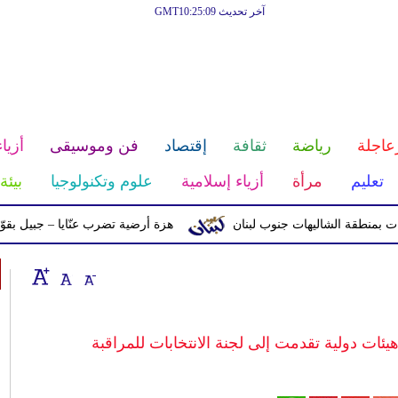
آخر تحديث GMT10:25:09
عاجلة
رياضة
ثقافة
إقتصاد
فن وموسيقى
أزياء
تعليم
مرأة
أزياء إسلامية
علوم وتكنولوجيا
بيئة
ة الشاليهات جنوب لبنان
هزة أرضية تضرب عنّايا – جبيل بقوّة 2.8 درجات على مقياس ريختر